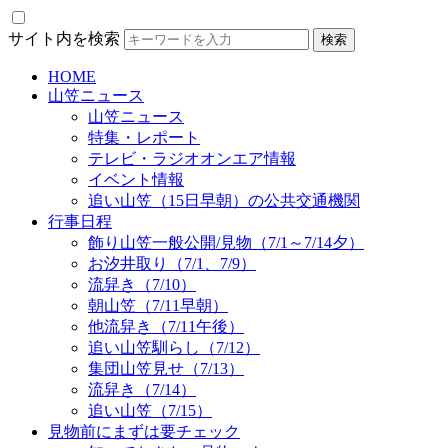
サイト内を検索
HOME
山笠ニュース
山笠ニュース
特集・レポート
テレビ・ラジオオンエア情報
イベント情報
追い山笠（15日早朝）の公共交通機関
行事日程
飾り山笠一般公開/見物（7/1～7/14夕）
お汐井取り（7/1、7/9）
流舁き（7/10）
朝山笠（7/11早朝）
他流舁き（7/11午後）
追い山笠馴らし（7/12）
集団山笠見せ（7/13）
流舁き（7/14）
追い山笠（7/15）
見物前にまずは要チェック