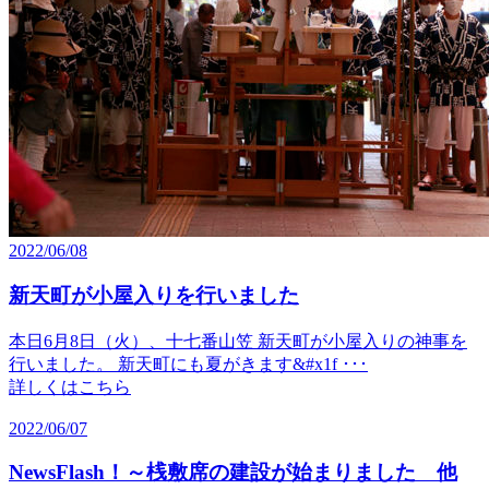
2022/06/08
新天町が小屋入りを行いました
本日6月8日（火）、十七番山笠 新天町が小屋入りの神事を
行いました。 新天町にも夏がきます&#x1f ･･･
詳しくはこちら
2022/06/07
NewsFlash！～桟敷席の建設が始まりました 他