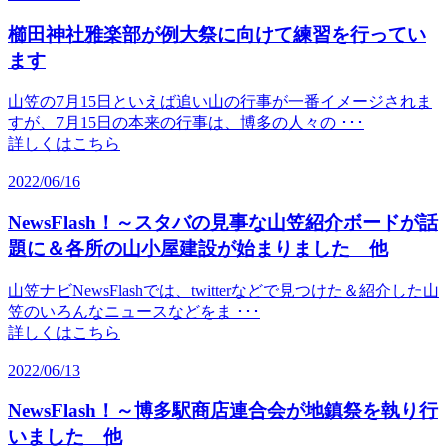
櫛田神社雅楽部が例大祭に向けて練習を行ってい
ます
山笠の7月15日といえば追い山の行事が一番イメージされま
すが、7月15日の本来の行事は、博多の人々の ･･･
詳しくはこちら
2022/06/16
NewsFlash！～スタバの見事な山笠紹介ボードが話
題に＆各所の山小屋建設が始まりました 他
山笠ナビNewsFlashでは、twitterなどで見つけた＆紹介した山
笠のいろんなニュースなどをま ･･･
詳しくはこちら
2022/06/13
NewsFlash！～博多駅商店連合会が地鎮祭を執り行
いました 他