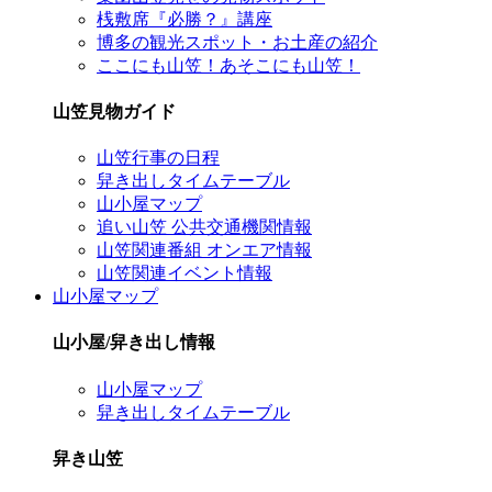
桟敷席『必勝？』講座
博多の観光スポット・お土産の紹介
ここにも山笠！あそこにも山笠！
山笠見物ガイド
山笠行事の日程
舁き出しタイムテーブル
山小屋マップ
追い山笠 公共交通機関情報
山笠関連番組 オンエア情報
山笠関連イベント情報
山小屋マップ
山小屋/舁き出し情報
山小屋マップ
舁き出しタイムテーブル
舁き山笠