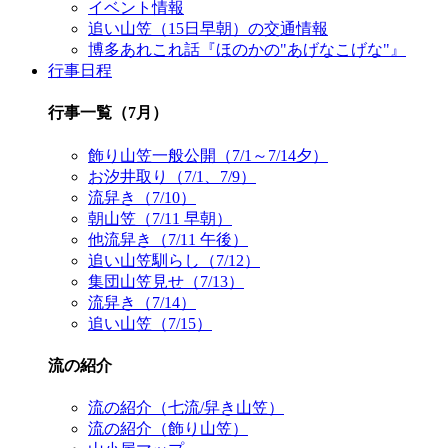
イベント情報
追い山笠（15日早朝）の交通情報
博多あれこれ話『ほのかの"あげなこげな"』
行事日程
行事一覧（7月）
飾り山笠一般公開（7/1～7/14夕）
お汐井取り（7/1、7/9）
流舁き（7/10）
朝山笠（7/11 早朝）
他流舁き（7/11 午後）
追い山笠馴らし（7/12）
集団山笠見せ（7/13）
流舁き（7/14）
追い山笠（7/15）
流の紹介
流の紹介（七流/舁き山笠）
流の紹介（飾り山笠）