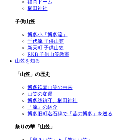
福岡ドーム
櫛田神社
子供山笠
博多小「博多流」
千代流 子供山笠
新天町 子供山笠
RKB 子供山笠教室
山笠を知る
「山笠」の歴史
博多祇園山笠の由来
山笠の変遷
博多総鎮守、櫛田神社
『流』の紹介
博多旧町名石碑で「昔の博多」を巡る
祭りの華「山笠」
「舁き山笠」と「飾り山笠」