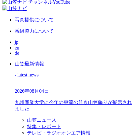
写真提供について
番組協力について
jp
en
de
山笠最新情報
- latest news
2026年08月04日
九州産業大学に今年の東流の舁き山笠飾りが展示され
ました
山笠ニュース
特集・レポート
テレビ・ラジオオンエア情報