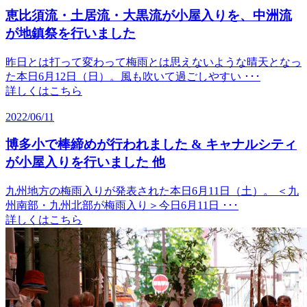
恵比須流・土居流・大黒流が小屋入りを、中洲流
が地鎮祭を行いました
昨日とは打って変わって梅雨とは思えないような晴天となっ
た本日6月12日（日）。風も吹いて過ごしやすい ･･･
詳しくはこちら
2022/06/11
博多小で棒締めが行われました & キャナルシティ
が小屋入りを行いました 他
九州地方の梅雨入りが発表された本日6月11日（土）。 ＜九
州南部・九州北部が梅雨入り＞今日6月11日 ･･･
詳しくはこちら