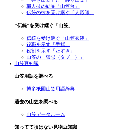
職人技の結晶「山笠台」
伝統の技を受け継ぐ「人形師」
"伝統"を受け継ぐ「山笠」
伝統を受け継ぐ「山笠衣装」
役職を示す「手拭」
役割を示す「たすき」
山笠の「禁忌（タブー）」
山笠豆知識
山笠用語を調べる
博多祇園山笠用語辞典
過去の山笠を調べる
山笠データルーム
知ってて損はない見物豆知識