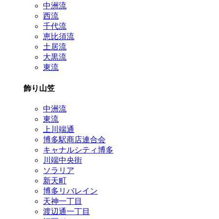
中洲流
西流
千代流
恵比須流
土居流
大黒流
東流
飾り山笠
中洲流
東流
上川端通
博多駅商店連合会
キャナルシティ博多
川端中央街
ソラリア
新天町
博多リバレイン
天神一丁目
渡辺通一丁目