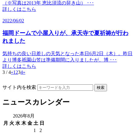
（※写真は2013年 恵比須流の舁き山） ･･･
詳しくはこちら
2022/06/02
福岡ドームで小屋入りが、承天寺で夏祈祷が行わ
れました
気持ちの良い日差しの天気となった本日6月2日（木）。昨日
より博多祇園山笠は準備期間に入りましたが、博 ･･･
詳しくはこちら
3 / 4
«
1
2
3
4
»
サイト内を検索
ニュースカレンダー
2026年8月
月
火
水
木
金
土
日
1
2