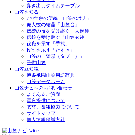
舁き出しタイムテーブル
山笠を知る
770年余の伝統「山笠の歴史」
職人技の結晶「山笠台」
伝統の技を受け継ぐ「人形師」
伝統を受け継ぐ「山笠衣装」
役職を示す「手拭」
役割を示す「たすき」
山笠の「禁忌（タブー）」
子供山笠
山笠豆知識
博多祇園山笠用語辞典
山笠データルーム
山笠ナビへのお問い合わせ
よくあるご質問
写真提供について
取材、番組協力について
サイトマップ
個人情報保護方針