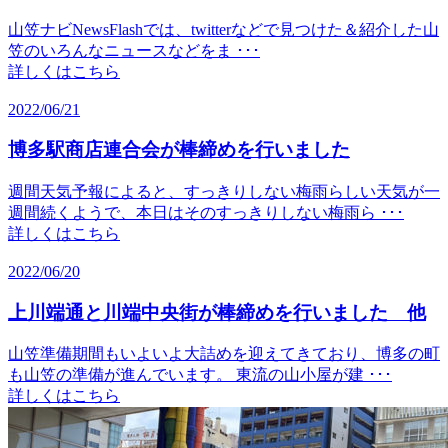
山笠ナビNewsFlashでは、twitterなどで見つけた＆紹介した山
笠のいろんなニュースなどをま ･･･
詳しくはこちら
2022/06/21
博多駅商店連合会が棒締めを行いました
週間天気予報によると、すっきりしない梅雨らしい天気が一
週間続くようで、本日はそのすっきりしない梅雨ら ･･･
詳しくはこちら
2022/06/20
上川端通と川端中央街が棒締めを行いました 他
山笠準備期間もいよいよ大詰めを迎えてきており、博多の町
も山笠の準備が進んでいます。 東流の山小屋が建 ･･･
詳しくはこちら