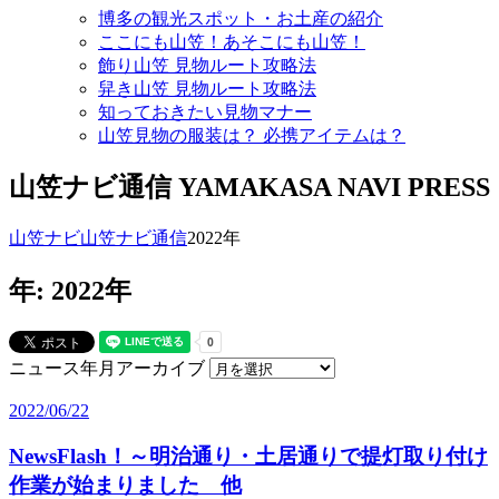
博多の観光スポット・お土産の紹介
ここにも山笠！あそこにも山笠！
飾り山笠 見物ルート攻略法
舁き山笠 見物ルート攻略法
知っておきたい見物マナー
山笠見物の服装は？ 必携アイテムは？
山笠ナビ通信
YAMAKASA NAVI PRESS
山笠ナビ
山笠ナビ通信
2022年
年:
2022年
ニュース年月アーカイブ
2022/06/22
NewsFlash！～明治通り・土居通りで提灯取り付け
作業が始まりました 他