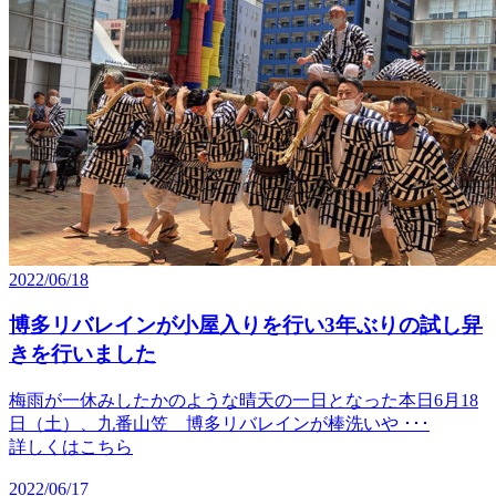
2022/06/18
博多リバレインが小屋入りを行い3年ぶりの試し舁
きを行いました
梅雨が一休みしたかのような晴天の一日となった本日6月18
日（土）、九番山笠 博多リバレインが棒洗いや ･･･
詳しくはこちら
2022/06/17