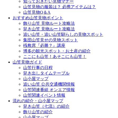
知っておきたい見物マナー
山笠見物の服装は？ 必携アイテムは？
山笠見物Q＆A
おすすめ山笠見物ポイント
飾り山笠 見物ルート攻略法
舁き山笠 見物ルート攻略法
追い山笠・追い山笠馴らしの見物スポット
集団山笠見せの見物スポット
桟敷席『必勝？』講座
博多の観光スポット・お土産の紹介
ここにも山笠！あそこにも山笠！
山笠見物ガイド
山笠行事の日程
舁き出しタイムテーブル
山小屋マップ
追い山笠 公共交通機関情報
山笠関連番組 オンエア情報
山笠関連イベント情報
流れの紹介・山小屋マップ
舁き山笠（七流）の紹介
飾り山笠の紹介
山小屋マップ