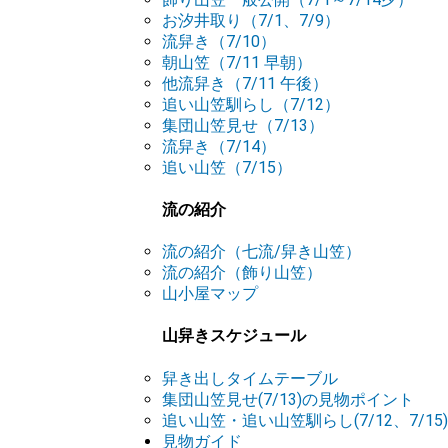
お汐井取り（7/1、7/9）
流舁き（7/10）
朝山笠（7/11 早朝）
他流舁き（7/11 午後）
追い山笠馴らし（7/12）
集団山笠見せ（7/13）
流舁き（7/14）
追い山笠（7/15）
流の紹介
流の紹介（七流/舁き山笠）
流の紹介（飾り山笠）
山小屋マップ
山舁きスケジュール
舁き出しタイムテーブル
集団山笠見せ(7/13)の見物ポイント
追い山笠・追い山笠馴らし(7/12、7/1
見物ガイド