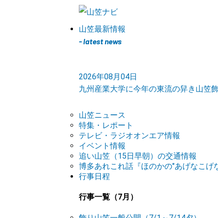
山笠最新情報
- latest news
2026年08月04日
九州産業大学に今年の東流の舁き山笠
山笠ニュース
特集・レポート
テレビ・ラジオオンエア情報
イベント情報
追い山笠（15日早朝）の交通情報
博多あれこれ話『ほのかの"あげなこげな
行事日程
行事一覧（7月）
飾り山笠一般公開（7/1～7/14夕）