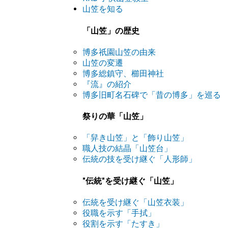
山笠を知る
「山笠」の歴史
博多祇園山笠の由来
山笠の変遷
博多総鎮守、櫛田神社
『流』の紹介
博多旧町名石碑で「昔の博多」を巡る
祭りの華「山笠」
「舁き山笠」と「飾り山笠」
職人技の結晶「山笠台」
伝統の技を受け継ぐ「人形師」
"伝統"を受け継ぐ「山笠」
伝統を受け継ぐ「山笠衣装」
役職を示す「手拭」
役割を示す「たすき」