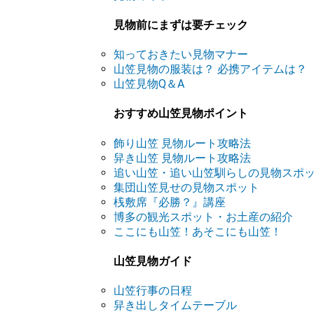
見物前にまずは要チェック
知っておきたい見物マナー
山笠見物の服装は？ 必携アイテムは？
山笠見物Q＆A
おすすめ山笠見物ポイント
飾り山笠 見物ルート攻略法
舁き山笠 見物ルート攻略法
追い山笠・追い山笠馴らしの見物スポ
集団山笠見せの見物スポット
桟敷席『必勝？』講座
博多の観光スポット・お土産の紹介
ここにも山笠！あそこにも山笠！
山笠見物ガイド
山笠行事の日程
舁き出しタイムテーブル