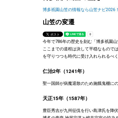
博多祇園山笠の情報なら山笠ナビ2026
山笠の変遷
今年で
786年
の歴史を刻む「博多祇園山
ここまでの道程は決して平穏なもので
を守りつつも時代に受け入れられるべ
仁治2年（1241年）
聖一国師が病魔退散のため施餓鬼棚に
天正15年（1587年）
豊臣秀吉が九州征伐を行い島津氏を降
博多の豪商 神屋宗湛と嶋井宗室の協力