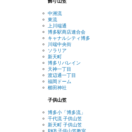
飾り山笠
中洲流
東流
上川端通
博多駅商店連合会
キャナルシティ博多
川端中央街
ソラリア
新天町
博多リバレイン
天神一丁目
渡辺通一丁目
福岡ドーム
櫛田神社
子供山笠
博多小「博多流」
千代流 子供山笠
新天町 子供山笠
RKB 子供山笠教室