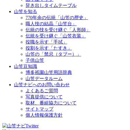
舁き出しタイムテーブル
山笠を知る
770年余の伝統「山笠の歴史」
職人技の結晶「山笠台」
伝統の技を受け継ぐ「人形師」
伝統を受け継ぐ「山笠衣装」
役職を示す「手拭」
役割を示す「たすき」
山笠の「禁忌（タブー）」
子供山笠
山笠豆知識
博多祇園山笠用語辞典
山笠データルーム
山笠ナビへのお問い合わせ
よくあるご質問
写真提供について
取材、番組協力について
サイトマップ
個人情報保護方針