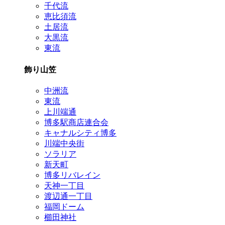
千代流
恵比須流
土居流
大黒流
東流
飾り山笠
中洲流
東流
上川端通
博多駅商店連合会
キャナルシティ博多
川端中央街
ソラリア
新天町
博多リバレイン
天神一丁目
渡辺通一丁目
福岡ドーム
櫛田神社