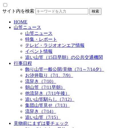
サイト内を検索
HOME
山笠ニュース
山笠ニュース
特集・レポート
テレビ・ラジオオンエア情報
イベント情報
追い山笠（15日早朝）の公共交通機関
行事日程
飾り山笠一般公開/見物（7/1～7/14夕）
お汐井取り（7/1、7/9）
流舁き（7/10）
朝山笠（7/11早朝）
他流舁き（7/11午後）
追い山笠馴らし（7/12）
集団山笠見せ（7/13）
流舁き（7/14）
追い山笠（7/15）
見物前にまずは要チェック