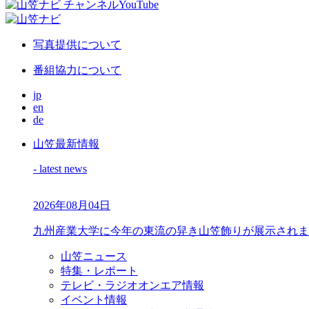
写真提供について
番組協力について
jp
en
de
山笠最新情報
- latest news
2026年08月04日
九州産業大学に今年の東流の舁き山笠飾りが展示されま
山笠ニュース
特集・レポート
テレビ・ラジオオンエア情報
イベント情報