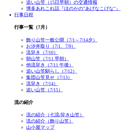
追い山笠（15日早朝）の交通情報
博多あれこれ話『ほのかの"あげなこげな"』
行事日程
行事一覧（7月）
飾り山笠一般公開（7/1～7/14夕）
お汐井取り（7/1、7/9）
流舁き（7/10）
朝山笠（7/11 早朝）
他流舁き（7/11 午後）
追い山笠馴らし（7/12）
集団山笠見せ（7/13）
流舁き（7/14）
追い山笠（7/15）
流の紹介
流の紹介（七流/舁き山笠）
流の紹介（飾り山笠）
山小屋マップ