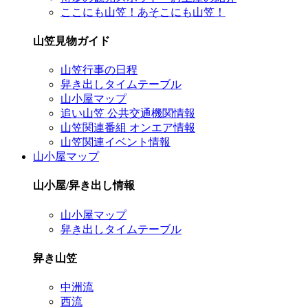
ここにも山笠！あそこにも山笠！
山笠見物ガイド
山笠行事の日程
舁き出しタイムテーブル
山小屋マップ
追い山笠 公共交通機関情報
山笠関連番組 オンエア情報
山笠関連イベント情報
山小屋マップ
山小屋/舁き出し情報
山小屋マップ
舁き出しタイムテーブル
舁き山笠
中洲流
西流