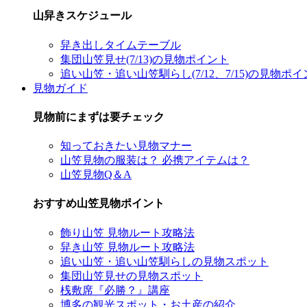
山舁きスケジュール
舁き出しタイムテーブル
集団山笠見せ(7/13)の見物ポイント
追い山笠・追い山笠馴らし(7/12、7/15)の見物ポ
見物ガイド
見物前にまずは要チェック
知っておきたい見物マナー
山笠見物の服装は？ 必携アイテムは？
山笠見物Q＆A
おすすめ山笠見物ポイント
飾り山笠 見物ルート攻略法
舁き山笠 見物ルート攻略法
追い山笠・追い山笠馴らしの見物スポット
集団山笠見せの見物スポット
桟敷席『必勝？』講座
博多の観光スポット・お土産の紹介