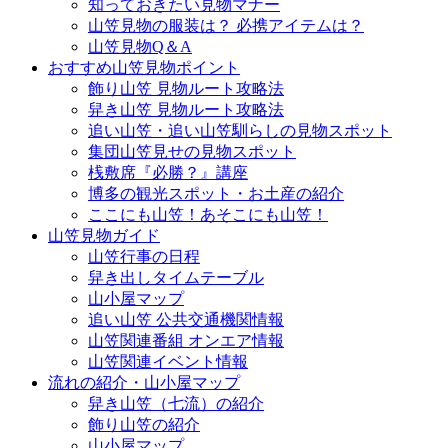
知っておきたい見物マナー
山笠見物の服装は？ 必携アイテムは？
山笠見物Q＆A
おすすめ山笠見物ポイント
飾り山笠 見物ルート攻略法
舁き山笠 見物ルート攻略法
追い山笠・追い山笠馴らしの見物スポット
集団山笠見せの見物スポット
桟敷席『必勝？』講座
博多の観光スポット・お土産の紹介
ここにも山笠！あそこにも山笠！
山笠見物ガイド
山笠行事の日程
舁き出しタイムテーブル
山小屋マップ
追い山笠 公共交通機関情報
山笠関連番組 オンエア情報
山笠関連イベント情報
流れの紹介・山小屋マップ
舁き山笠（七流）の紹介
飾り山笠の紹介
山小屋マップ