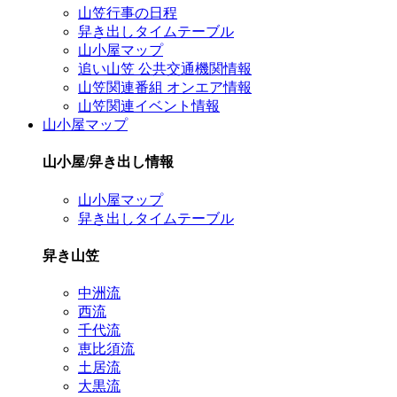
山笠行事の日程
舁き出しタイムテーブル
山小屋マップ
追い山笠 公共交通機関情報
山笠関連番組 オンエア情報
山笠関連イベント情報
山小屋マップ
山小屋/舁き出し情報
山小屋マップ
舁き出しタイムテーブル
舁き山笠
中洲流
西流
千代流
恵比須流
土居流
大黒流