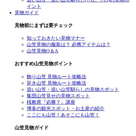
イント
見物ガイド
見物前にまずは要チェック
知っておきたい見物マナー
山笠見物の服装は？ 必携アイテムは？
山笠見物Q＆A
おすすめ山笠見物ポイント
飾り山笠 見物ルート攻略法
舁き山笠 見物ルート攻略法
追い山笠・追い山笠馴らしの見物スポット
集団山笠見せの見物スポット
桟敷席『必勝？』講座
博多の観光スポット・お土産の紹介
ここにも山笠！あそこにも山笠！
山笠見物ガイド