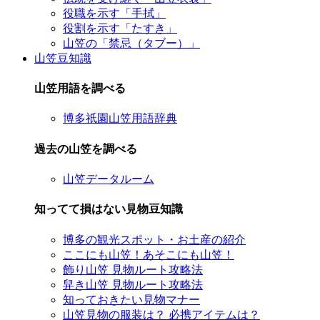
役職を示す「手拭」
役割を示す「たすき」
山笠の「禁忌（タブー）」
山笠豆知識
山笠用語を調べる
博多祇園山笠用語辞典
過去の山笠を調べる
山笠データルーム
知ってて損はない見物豆知識
博多の観光スポット・お土産の紹介
ここにも山笠！あそこにも山笠！
飾り山笠 見物ルート攻略法
舁き山笠 見物ルート攻略法
知っておきたい見物マナー
山笠見物の服装は？ 必携アイテムは？