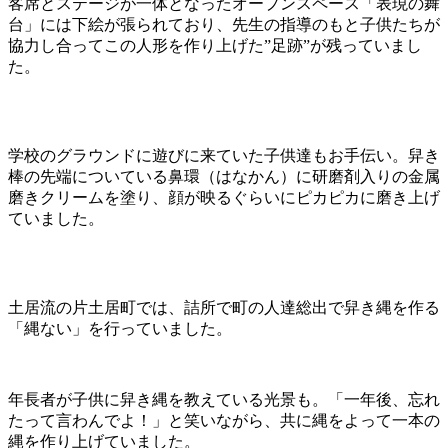
客席とステージが一体となったオープンスペース「表現の舞
台」には下絵が張られており、先生の指導のもと子供たちが
協力し合ってこの人形を作り上げた”足跡”が残っていまし
た。
学校のグラウンドに遊びに来ていた子供達もお手伝い。舁き
棒の先端についている鼻環（はなかん）に研磨剤入りの金属
磨きクリームを塗り、顔が映るぐらいにピカピカに磨き上げ
ていました。
土居流の片土居町では、詰所で町の人達総出で舁き縄を作る
「縄ない」を行っていました。
年長者が子供に舁き縄を教えている光景も。「一年後、忘れ
たって言わんでよ！」と笑いながら、共に縄をよって一本の
縄を作り上げていました。