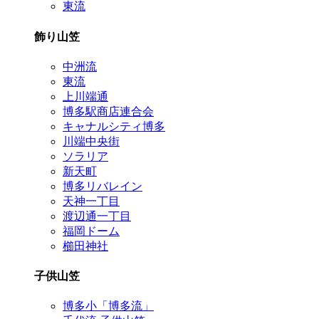
東流
飾り山笠
中洲流
東流
上川端通
博多駅商店連合会
キャナルシティ博多
川端中央街
ソラリア
新天町
博多リバレイン
天神一丁目
渡辺通一丁目
福岡ドーム
櫛田神社
子供山笠
博多小「博多流」