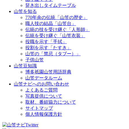
舁き出しタイムテーブル
山笠を知る
770年余の伝統「山笠の歴史」
職人技の結晶「山笠台」
伝統の技を受け継ぐ「人形師」
伝統を受け継ぐ「山笠衣装」
役職を示す「手拭」
役割を示す「たすき」
山笠の「禁忌（タブー）」
子供山笠
山笠豆知識
博多祇園山笠用語辞典
山笠データルーム
山笠ナビへのお問い合わせ
よくあるご質問
写真提供について
取材、番組協力について
サイトマップ
個人情報保護方針