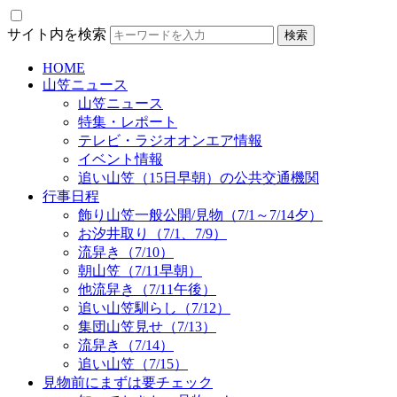
サイト内を検索
HOME
山笠ニュース
山笠ニュース
特集・レポート
テレビ・ラジオオンエア情報
イベント情報
追い山笠（15日早朝）の公共交通機関
行事日程
飾り山笠一般公開/見物（7/1～7/14夕）
お汐井取り（7/1、7/9）
流舁き（7/10）
朝山笠（7/11早朝）
他流舁き（7/11午後）
追い山笠馴らし（7/12）
集団山笠見せ（7/13）
流舁き（7/14）
追い山笠（7/15）
見物前にまずは要チェック