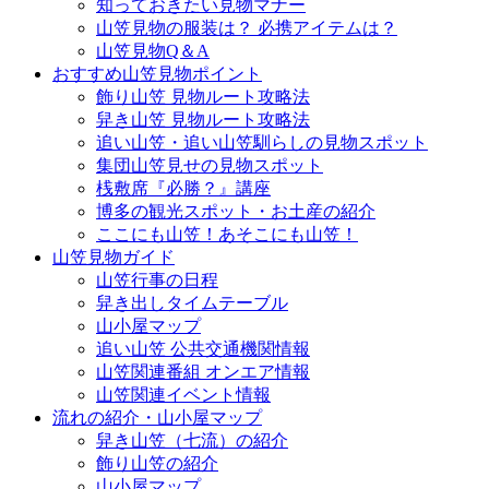
知っておきたい見物マナー
山笠見物の服装は？ 必携アイテムは？
山笠見物Q＆A
おすすめ山笠見物ポイント
飾り山笠 見物ルート攻略法
舁き山笠 見物ルート攻略法
追い山笠・追い山笠馴らしの見物スポット
集団山笠見せの見物スポット
桟敷席『必勝？』講座
博多の観光スポット・お土産の紹介
ここにも山笠！あそこにも山笠！
山笠見物ガイド
山笠行事の日程
舁き出しタイムテーブル
山小屋マップ
追い山笠 公共交通機関情報
山笠関連番組 オンエア情報
山笠関連イベント情報
流れの紹介・山小屋マップ
舁き山笠（七流）の紹介
飾り山笠の紹介
山小屋マップ