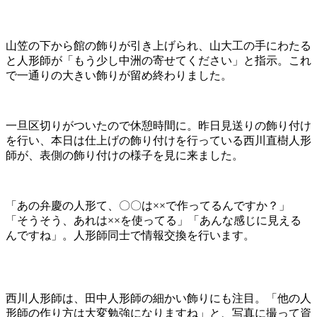
山笠の下から館の飾りが引き上げられ、山大工の手にわたる
と人形師が「もう少し中洲の寄せてください」と指示。これ
で一通りの大きい飾りが留め終わりました。
一旦区切りがついたので休憩時間に。昨日見送りの飾り付け
を行い、本日は仕上げの飾り付けを行っている西川直樹人形
師が、表側の飾り付けの様子を見に来ました。
「あの弁慶の人形て、〇〇は××で作ってるんですか？」
「そうそう、あれは××を使ってる」「あんな感じに見える
んですね」。人形師同士で情報交換を行います。
西川人形師は、田中人形師の細かい飾りにも注目。「他の人
形師の作り方は大変勉強になりますね」と、写真に撮って資