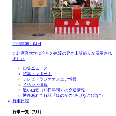
2026年08月04日
九州産業大学に今年の東流の舁き山笠飾りが展示され
ました
山笠ニュース
特集・レポート
テレビ・ラジオオンエア情報
イベント情報
追い山笠（15日早朝）の交通情報
博多あれこれ話『ほのかの"あげなこげな"』
行事日程
行事一覧（7月）