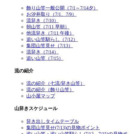
飾り山笠一般公開（7/1～7/14夕）
お汐井取り（7/1、7/9）
流舁き（7/10）
朝山笠（7/11 早朝）
他流舁き（7/11 午後）
追い山笠馴らし（7/12）
集団山笠見せ（7/13）
流舁き（7/14）
追い山笠（7/15）
流の紹介
流の紹介（七流/舁き山笠）
流の紹介（飾り山笠）
山小屋マップ
山舁きスケジュール
舁き出しタイムテーブル
集団山笠見せ(7/13)の見物ポイント
追い山笠・追い山笠馴らし(7/12、7/15)の見物ポ