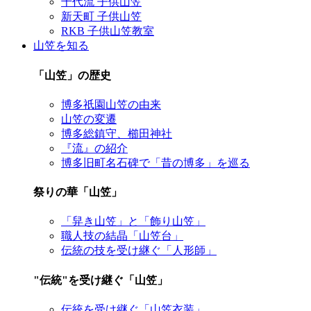
千代流 子供山笠
新天町 子供山笠
RKB 子供山笠教室
山笠を知る
「山笠」の歴史
博多祇園山笠の由来
山笠の変遷
博多総鎮守、櫛田神社
『流』の紹介
博多旧町名石碑で「昔の博多」を巡る
祭りの華「山笠」
「舁き山笠」と「飾り山笠」
職人技の結晶「山笠台」
伝統の技を受け継ぐ「人形師」
"伝統"を受け継ぐ「山笠」
伝統を受け継ぐ「山笠衣装」