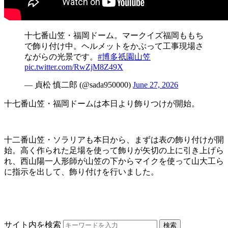
十七番山笠・福岡ドーム。マークイズ福岡ももち
で飾り付け中。ヘルメットをかぶって工事現場さ
ながらの光景です。
#博多祇園山笠
pic.twitter.com/RwZjM8Z49X
— 貞松 慎二郎 (@sada950000)
June 27, 2026
十七番山笠・福岡ドームは本日より飾りつけが開始。
十二番山笠・ソラリアも本日から、まずは表の飾り付けが開
始。高く作られた足場を使って飾りが矢切の上に引き上げら
れ、西山陽一人形師が山笠の下からマイクを使って山大工ら
に指示を出して、飾り付けを行いました。
サイト内を検索