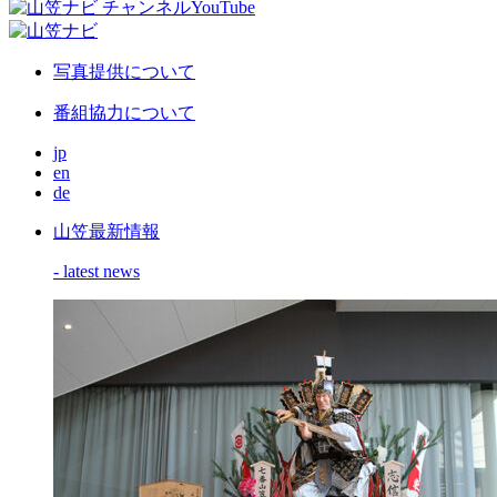
写真提供について
番組協力について
jp
en
de
山笠最新情報
- latest news