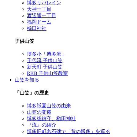
博多リバレイン
天神一丁目
渡辺通一丁目
福岡ドーム
櫛田神社
子供山笠
博多小「博多流」
千代流 子供山笠
新天町 子供山笠
RKB 子供山笠教室
山笠を知る
「山笠」の歴史
博多祇園山笠の由来
山笠の変遷
博多総鎮守、櫛田神社
『流』の紹介
博多旧町名石碑で「昔の博多」を巡る