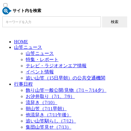
サイト内を検索
HOME
山笠ニュース
山笠ニュース
特集・レポート
テレビ・ラジオオンエア情報
イベント情報
追い山笠（15日早朝）の公共交通機関
行事日程
飾り山笠一般公開/見物（7/1～7/14夕）
お汐井取り（7/1、7/9）
流舁き（7/10）
朝山笠（7/11早朝）
他流舁き（7/11午後）
追い山笠馴らし（7/12）
集団山笠見せ（7/13）