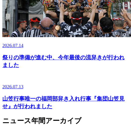
2026.07.14
祭りの準備が進む中、今年最後の流舁きが行われ
ました
2026.07.13
山笠行事唯一の福岡部舁き入れ行事『集団山笠見
せ』が行われました
ニュース年間アーカイブ