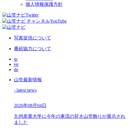
個人情報保護方針
写真提供について
番組協力について
jp
en
de
山笠最新情報
- latest news
2026年08月04日
九州産業大学に今年の東流の舁き山笠飾りが展示され
ました