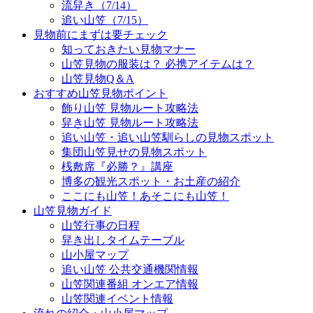
流舁き（7/14）
追い山笠（7/15）
見物前にまずは要チェック
知っておきたい見物マナー
山笠見物の服装は？ 必携アイテムは？
山笠見物Q＆A
おすすめ山笠見物ポイント
飾り山笠 見物ルート攻略法
舁き山笠 見物ルート攻略法
追い山笠・追い山笠馴らしの見物スポット
集団山笠見せの見物スポット
桟敷席『必勝？』講座
博多の観光スポット・お土産の紹介
ここにも山笠！あそこにも山笠！
山笠見物ガイド
山笠行事の日程
舁き出しタイムテーブル
山小屋マップ
追い山笠 公共交通機関情報
山笠関連番組 オンエア情報
山笠関連イベント情報