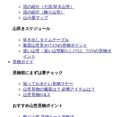
流の紹介（七流/舁き山笠）
流の紹介（飾り山笠）
山小屋マップ
山舁きスケジュール
舁き出しタイムテーブル
集団山笠見せ(7/13)の見物ポイント
追い山笠・追い山笠馴らし(7/12、7/15)の見物ポ
イント
見物ガイド
見物前にまずは要チェック
知っておきたい見物マナー
山笠見物の服装は？ 必携アイテムは？
山笠見物Q＆A
おすすめ山笠見物ポイント
飾り山笠 見物ルート攻略法