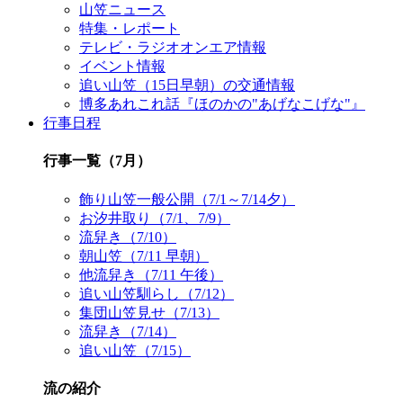
山笠ニュース
特集・レポート
テレビ・ラジオオンエア情報
イベント情報
追い山笠（15日早朝）の交通情報
博多あれこれ話『ほのかの"あげなこげな"』
行事日程
行事一覧（7月）
飾り山笠一般公開（7/1～7/14夕）
お汐井取り（7/1、7/9）
流舁き（7/10）
朝山笠（7/11 早朝）
他流舁き（7/11 午後）
追い山笠馴らし（7/12）
集団山笠見せ（7/13）
流舁き（7/14）
追い山笠（7/15）
流の紹介