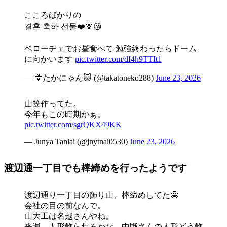
こころばかりの
결혼 축하 선물❤️🫶😘
ベローチェでお昼食べて 勉強終わったらドーム
に向かいます
pic.twitter.com/dI4h9TTIt1
— 🦅たかにゃん🐱 (@takatoneko288)
June 23, 2026
山笠作ってた。
今年もこの時期かぁ。
pic.twitter.com/sgrQKX49KK
— Junya Taniai (@jnytnai0530)
June 23, 2026
渡辺通一丁目でも棒締めを行ったようです
渡辺通り一丁目の飾り山、棒締めしてた🤩
会社の目の前なんで。
山大工は名越さんやね。
来週、人形飾られるかな。中野さんの人形どう飾