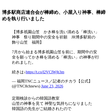
博多駅商店連合会が棒締め、小屋入り神事、棒締
めを執り行いました
【博多祇園山笠 かき棒を洗い清める「棒洗い」
神事 祭り期間中の安全を祈願 JR博多駅前の
飾り山笠 福岡】
7月から始まる博多祇園山笠を前に、期間中の安
全を願ってかき棒を清める「棒洗い」の神事が行
われました。
続きは↓
https://t.co/l2VClWjh3m
— 福岡TNCニュース／記者のチカラ【公式】
(@TNC8chnews)
June 23, 2026
定期検診からの韓国語教室
山笠の神事を見て 神聖な気持ちになりました
韓国語の先生がご結婚されたので