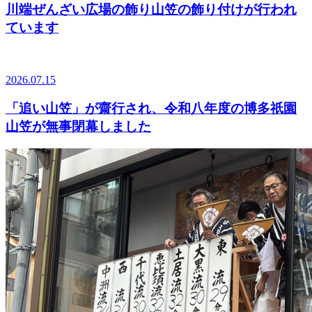
川端ぜんざい広場の飾り山笠の飾り付けが行われ
ています
2026.07.15
「追い山笠」が齋行され、令和八年度の博多祇園
山笠が無事閉幕しました