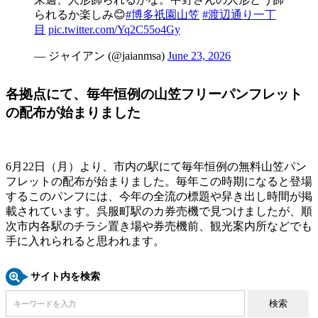
られるか楽しみ😊
#博多祇園山笠
#渡辺通り一丁
目
pic.twitter.com/Yq2C55o4Gy
— ジャイアン (@jaianmsa)
June 23, 2026
各拠点にて、毎年恒例の山笠フリーパンフレット
の配布が始まりました
6月22日（月）より、市内の駅にて毎年恒例の無料山笠パン
フレットの配布が始まりました。毎年この時期になると登場
するこのパンフには、今年の全流の標題や舁き出し時間が掲
載されています。呉服町駅のカ券売機で見つけましたが、順
次市内各駅のチラシ置き場や券売機前、観光案内所などでも
手に入れられると思われます。
サイト内を検索