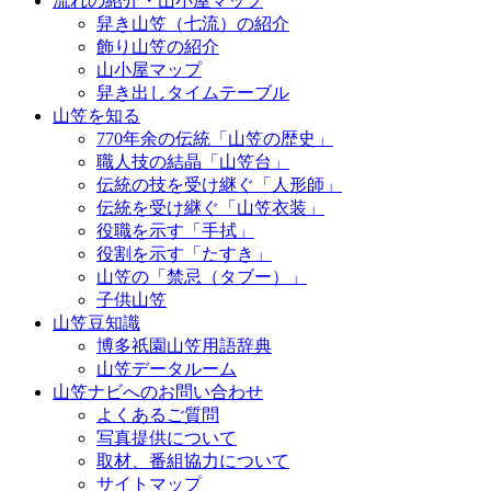
流れの紹介・山小屋マップ
舁き山笠（七流）の紹介
飾り山笠の紹介
山小屋マップ
舁き出しタイムテーブル
山笠を知る
770年余の伝統「山笠の歴史」
職人技の結晶「山笠台」
伝統の技を受け継ぐ「人形師」
伝統を受け継ぐ「山笠衣装」
役職を示す「手拭」
役割を示す「たすき」
山笠の「禁忌（タブー）」
子供山笠
山笠豆知識
博多祇園山笠用語辞典
山笠データルーム
山笠ナビへのお問い合わせ
よくあるご質問
写真提供について
取材、番組協力について
サイトマップ