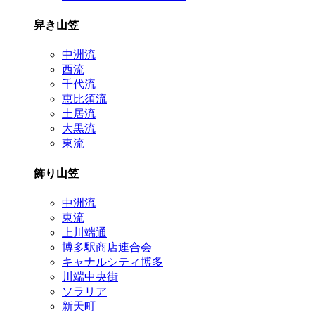
舁き山笠
中洲流
西流
千代流
恵比須流
土居流
大黒流
東流
飾り山笠
中洲流
東流
上川端通
博多駅商店連合会
キャナルシティ博多
川端中央街
ソラリア
新天町