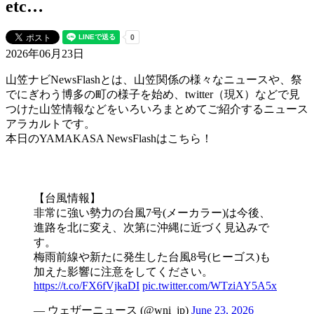
etc…
2026年06月23日
山笠ナビNewsFlashとは、山笠関係の様々なニュースや、祭
でにぎわう博多の町の様子を始め、twitter（現X）などで見
つけた山笠情報などをいろいろまとめてご紹介するニュース
アラカルトです。
本日のYAMAKASA NewsFlashはこちら！
【台風情報】
非常に強い勢力の台風7号(メーカラー)は今後、
進路を北に変え、次第に沖縄に近づく見込みで
す。
梅雨前線や新たに発生した台風8号(ヒーゴス)も
加えた影響に注意をしてください。
https://t.co/FX6fVjkaDI
pic.twitter.com/WTziAY5A5x
— ウェザーニュース (@wni_jp)
June 23, 2026