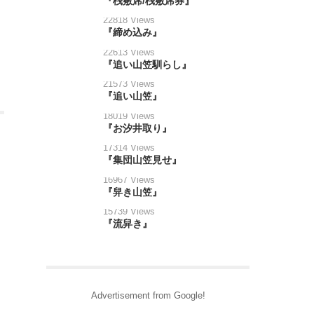
『桟敷席/桟敷席券』
22818 Views
『締め込み』
22613 Views
『追い山笠馴らし』
21573 Views
『追い山笠』
18019 Views
『お汐井取り』
17314 Views
『集団山笠見せ』
16967 Views
『舁き山笠』
15739 Views
『流舁き』