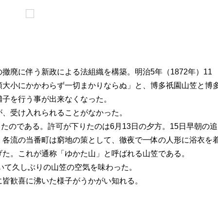
。
廃に伴う新政による法組織を構築。明治5年（1872年）11
類大小にかかわらず一切まかりならぬ」と、博多祇園山笠と博
囃子を行う事が出来なくなった。
が、受け入れられることがなかった。
りたのである。許可が下りたのは6月13日の夕方。15日早朝の追
、各流の当番町は窮地の策として、徹夜で一体の人形に浴衣を
げた。これが通称「ゆかた山」と呼ばれる山笠である。
舁いて久しぶりの山笠の空気を味わった。
に皆歓喜に沸いた様子がうかがい知れる。