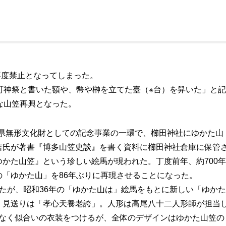
再度禁止となってしまった。
町神祭と書いた額や、幣や榊を立てた臺（※台）を舁いた」と
な山笠再興となった。
会が県無形文化財としての記念事業の一環で、櫛田神社にゆかた山
吉氏が著書『博多山笠史談』を書く資料に櫛田神社倉庫に保管
かた山笠』という珍しい絵馬が現われた。丁度前年、約700
「ゆかた山」を86年ぶりに再現させることになった。
たが、昭和36年の「ゆかた山は」絵馬をもとに新しい「ゆか
、見送りは「孝心天養老誇」。人形は高尾八十二人形師が担当
でなく似合いの衣装をつけるが、全体のデザインはゆかた山笠の