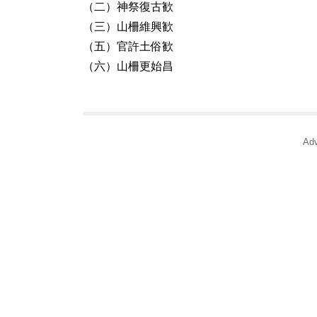
（二）神祭復古歓
（三）山柵維興歓
（五）官許土俗歓
（六）山柵更始昌