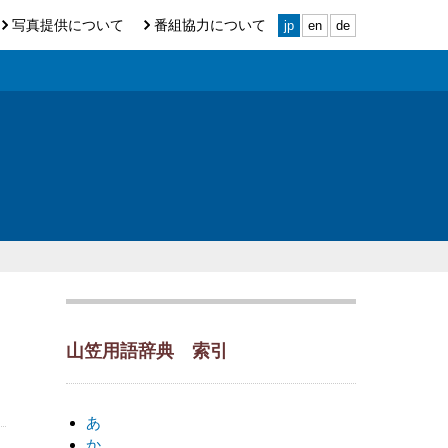
写真提供について
番組協力について
jp
en
de
山笠用語辞典 索引
あ
か