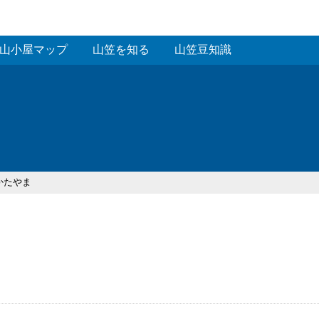
山小屋マップ
山笠を知る
山笠豆知識
かたやま