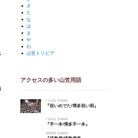
さ
た
な
は
ま
や
わ
山笠トリビア
多
アクセスの多い山笠用語
着
77216 Views
『祝いめでた/博多祝い唄』
71432 Views
『手一本/博多手一本』
39084 Views