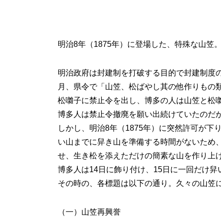
明治8年（1875年）に登場した、特殊な山笠
明治政府は封建制を打破する目的で封建制度の撤
月、県令で「山笠、松ばやし其の他作りもの
松囃子に禁止令を出し、博多の人は山笠と松
博多人は禁止令撤廃を願い出続けていたのだ
しかし、明治8年（1875年）に突然許可が下
い山までに舁き山を準備する時間がないため
せ、生き松を添えただけの簡素な山を作り上
博多人は14日に飾り付け、15日に一回だけ
その時の、各標題は以下の通り。久々の山笠
（一）山笠再興誉