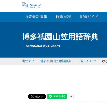
山笠最新情報
行事日程
見物ガイド
博多祇園山笠用語辞典
YAMAKASA DICTIONARY
山笠ナビ
博多祇園山笠用語辞典
山笠トリビア
ゆ
ゆかた山
（ゆかたやま）