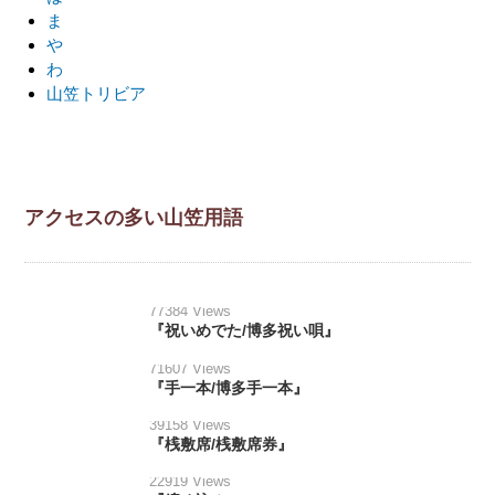
ま
や
わ
山笠トリビア
アクセスの多い山笠用語
77384 Views
『祝いめでた/博多祝い唄』
71607 Views
『手一本/博多手一本』
39158 Views
『桟敷席/桟敷席券』
22919 Views