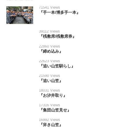
71541 Views
『手一本/博多手一本』
39112 Views
『桟敷席/桟敷席券』
22860 Views
『締め込み』
22623 Views
『追い山笠馴らし』
21590 Views
『追い山笠』
18031 Views
『お汐井取り』
17316 Views
『集団山笠見せ』
16992 Views
『舁き山笠』