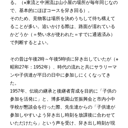
る。（※東流と中洲流は山小屋の場所が毎年同じなの
で、基本的にほぼコースを舁き回る）。
そのため、見物客は場所を決めうちして待ち構えて
ることが多い。追いかける際は、路面が濡れている
かどうか（＝勢い水が使われた＝すでに通過済み）
で判断するとよい。
その昔は午後2時～午後5時頃に舁き出していたが（※
昭和27年：1952年）、時代の流れと共にサラリーマ
ンや子供達が平日の日中に参加しにくくなってき
た。
1957年、伝統の継承と後継者育成を目的に「子供の
参加を活発に」と、博多祇園山笠振興会と市内小中
学校が懇談会を行った際、先生達からの「子供達が
参加しやすいよう舁き出し時刻を放課後に合わせて
いただけたら」という声を受け、舁き出し時刻が現