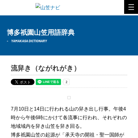
博多祇園山笠用語辞典
YAMAKASA DICTIONARY
流舁き
（ながれがき）
7月10日と14日に行われる山の舁き出し行事。午後4
時から午後6時にかけて各流事に行われ、それぞれの
地域域内を舁き山笠を舁き回る。
博多祇園山笠の起源が「承天寺の開祖・聖一国師が