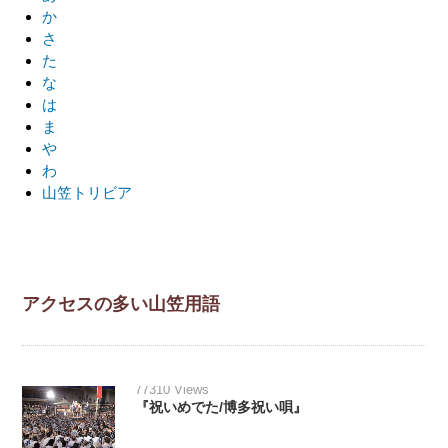
か
さ
た
な
は
ま
や
わ
山笠トリビア
アクセスの多い山笠用語
77310 Views
『祝いめでた/博多祝い唄』