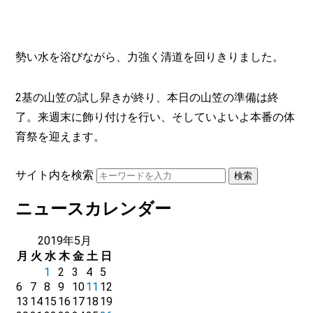
勢い水を浴びながら、力強く清道を回りきりました。
2基の山笠の試し舁きが終り、本日の山笠の準備は終
了。来週末に飾り付けを行い、そしていよいよ本番の体
育祭を迎えます。
サイト内を検索
ニュースカレンダー
2019年5月
月
火
水
木
金
土
日
1
2
3
4
5
6
7
8
9
10
11
12
13
14
15
16
17
18
19