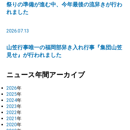
祭りの準備が進む中、今年最後の流舁きが行わ
れました
2026.07.13
山笠行事唯一の福岡部舁き入れ行事『集団山笠
見せ』が行われました
ニュース年間アーカイブ
2026
年
2025
年
2024
年
2023
年
2022
年
2021
年
2020
年