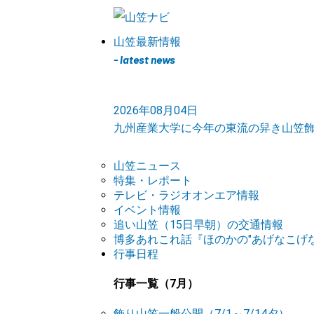
山笠最新情報
- latest news
2026年08月04日
九州産業大学に今年の東流の舁き山笠
山笠ニュース
特集・レポート
テレビ・ラジオオンエア情報
イベント情報
追い山笠（15日早朝）の交通情報
博多あれこれ話『ほのかの"あげなこげな
行事日程
行事一覧（7月）
飾り山笠一般公開（7/1～7/14夕）