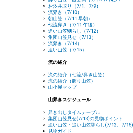
お汐井取り（7/1、7/9）
流舁き（7/10）
朝山笠（7/11 早朝）
他流舁き（7/11 午後）
追い山笠馴らし（7/12）
集団山笠見せ（7/13）
流舁き（7/14）
追い山笠（7/15）
流の紹介
流の紹介（七流/舁き山笠）
流の紹介（飾り山笠）
山小屋マップ
山舁きスケジュール
舁き出しタイムテーブル
集団山笠見せ(7/13)の見物ポイント
追い山笠・追い山笠馴らし(7/12、7/1
見物ガイド