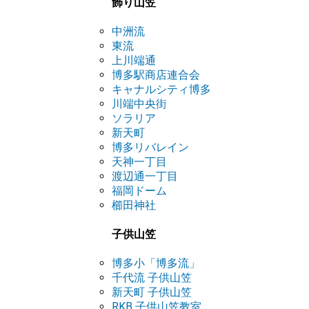
飾り山笠
中洲流
東流
上川端通
博多駅商店連合会
キャナルシティ博多
川端中央街
ソラリア
新天町
博多リバレイン
天神一丁目
渡辺通一丁目
福岡ドーム
櫛田神社
子供山笠
博多小「博多流」
千代流 子供山笠
新天町 子供山笠
RKB 子供山笠教室