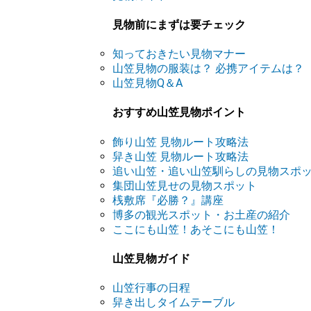
見物前にまずは要チェック
知っておきたい見物マナー
山笠見物の服装は？ 必携アイテムは？
山笠見物Q＆A
おすすめ山笠見物ポイント
飾り山笠 見物ルート攻略法
舁き山笠 見物ルート攻略法
追い山笠・追い山笠馴らしの見物スポ
集団山笠見せの見物スポット
桟敷席『必勝？』講座
博多の観光スポット・お土産の紹介
ここにも山笠！あそこにも山笠！
山笠見物ガイド
山笠行事の日程
舁き出しタイムテーブル