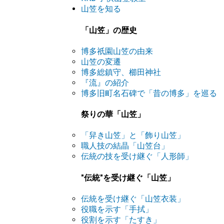
山笠を知る
「山笠」の歴史
博多祇園山笠の由来
山笠の変遷
博多総鎮守、櫛田神社
『流』の紹介
博多旧町名石碑で「昔の博多」を巡る
祭りの華「山笠」
「舁き山笠」と「飾り山笠」
職人技の結晶「山笠台」
伝統の技を受け継ぐ「人形師」
"伝統"を受け継ぐ「山笠」
伝統を受け継ぐ「山笠衣装」
役職を示す「手拭」
役割を示す「たすき」