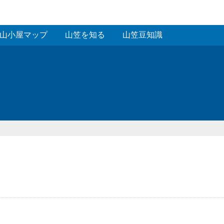
山小屋マップ
山笠を知る
山笠豆知識