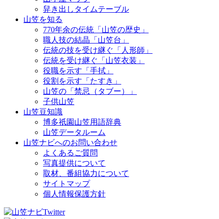
舁き出しタイムテーブル
山笠を知る
770年余の伝統「山笠の歴史」
職人技の結晶「山笠台」
伝統の技を受け継ぐ「人形師」
伝統を受け継ぐ「山笠衣装」
役職を示す「手拭」
役割を示す「たすき」
山笠の「禁忌（タブー）」
子供山笠
山笠豆知識
博多祇園山笠用語辞典
山笠データルーム
山笠ナビへのお問い合わせ
よくあるご質問
写真提供について
取材、番組協力について
サイトマップ
個人情報保護方針