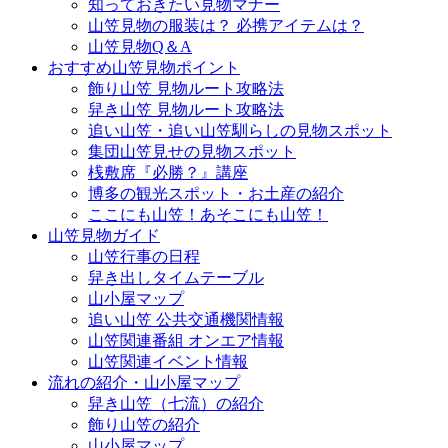
知っておきたい見物マナー
山笠見物の服装は？ 必携アイテムは？
山笠見物Q＆A
おすすめ山笠見物ポイント
飾り山笠 見物ルート攻略法
舁き山笠 見物ルート攻略法
追い山笠・追い山笠馴らしの見物スポット
集団山笠見せの見物スポット
桟敷席『必勝？』講座
博多の観光スポット・お土産の紹介
ここにも山笠！あそこにも山笠！
山笠見物ガイド
山笠行事の日程
舁き出しタイムテーブル
山小屋マップ
追い山笠 公共交通機関情報
山笠関連番組 オンエア情報
山笠関連イベント情報
流れの紹介・山小屋マップ
舁き山笠（七流）の紹介
飾り山笠の紹介
山小屋マップ