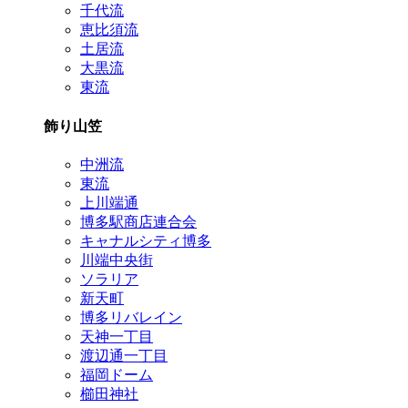
千代流
恵比須流
土居流
大黒流
東流
飾り山笠
中洲流
東流
上川端通
博多駅商店連合会
キャナルシティ博多
川端中央街
ソラリア
新天町
博多リバレイン
天神一丁目
渡辺通一丁目
福岡ドーム
櫛田神社