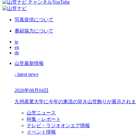
写真提供について
番組協力について
jp
en
de
山笠最新情報
- latest news
2026年08月04日
九州産業大学に今年の東流の舁き山笠飾りが展示されま
山笠ニュース
特集・レポート
テレビ・ラジオオンエア情報
イベント情報