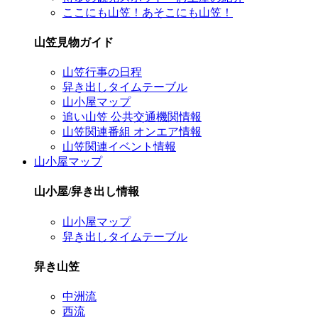
ここにも山笠！あそこにも山笠！
山笠見物ガイド
山笠行事の日程
舁き出しタイムテーブル
山小屋マップ
追い山笠 公共交通機関情報
山笠関連番組 オンエア情報
山笠関連イベント情報
山小屋マップ
山小屋/舁き出し情報
山小屋マップ
舁き出しタイムテーブル
舁き山笠
中洲流
西流