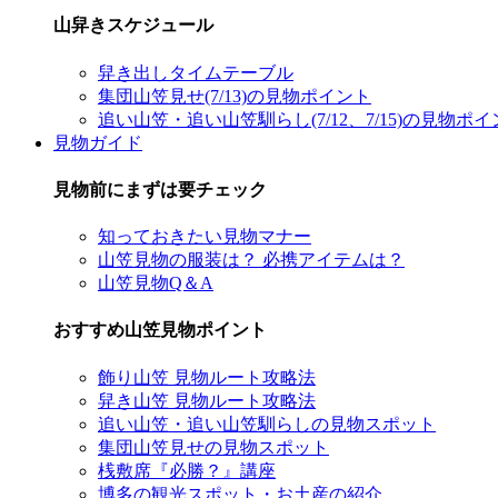
山舁きスケジュール
舁き出しタイムテーブル
集団山笠見せ(7/13)の見物ポイント
追い山笠・追い山笠馴らし(7/12、7/15)の見物ポ
見物ガイド
見物前にまずは要チェック
知っておきたい見物マナー
山笠見物の服装は？ 必携アイテムは？
山笠見物Q＆A
おすすめ山笠見物ポイント
飾り山笠 見物ルート攻略法
舁き山笠 見物ルート攻略法
追い山笠・追い山笠馴らしの見物スポット
集団山笠見せの見物スポット
桟敷席『必勝？』講座
博多の観光スポット・お土産の紹介