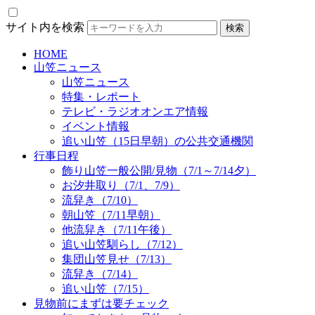
サイト内を検索
HOME
山笠ニュース
山笠ニュース
特集・レポート
テレビ・ラジオオンエア情報
イベント情報
追い山笠（15日早朝）の公共交通機関
行事日程
飾り山笠一般公開/見物（7/1～7/14夕）
お汐井取り（7/1、7/9）
流舁き（7/10）
朝山笠（7/11早朝）
他流舁き（7/11午後）
追い山笠馴らし（7/12）
集団山笠見せ（7/13）
流舁き（7/14）
追い山笠（7/15）
見物前にまずは要チェック