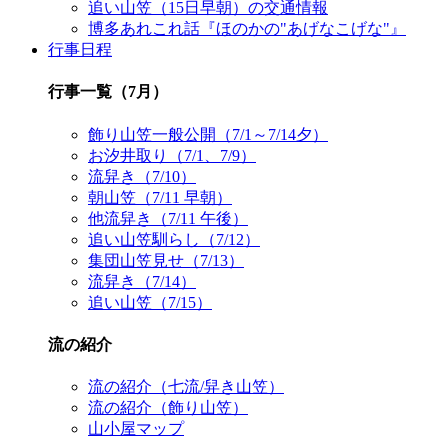
追い山笠（15日早朝）の交通情報
博多あれこれ話『ほのかの"あげなこげな"』
行事日程
行事一覧（7月）
飾り山笠一般公開（7/1～7/14夕）
お汐井取り（7/1、7/9）
流舁き（7/10）
朝山笠（7/11 早朝）
他流舁き（7/11 午後）
追い山笠馴らし（7/12）
集団山笠見せ（7/13）
流舁き（7/14）
追い山笠（7/15）
流の紹介
流の紹介（七流/舁き山笠）
流の紹介（飾り山笠）
山小屋マップ