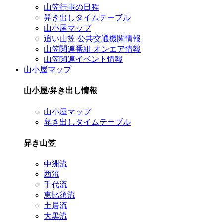
山笠行事の日程
舁き出しタイムテーブル
山小屋マップ
追い山笠 公共交通機関情報
山笠関連番組 オンエア情報
山笠関連イベント情報
山小屋マップ
山小屋/舁き出し情報
山小屋マップ
舁き出しタイムテーブル
舁き山笠
中洲流
西流
千代流
恵比須流
土居流
大黒流