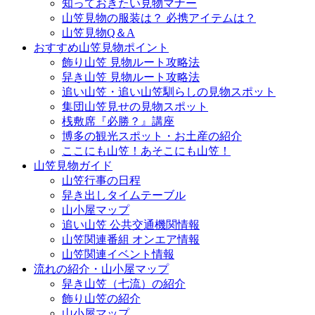
知っておきたい見物マナー
山笠見物の服装は？ 必携アイテムは？
山笠見物Q＆A
おすすめ山笠見物ポイント
飾り山笠 見物ルート攻略法
舁き山笠 見物ルート攻略法
追い山笠・追い山笠馴らしの見物スポット
集団山笠見せの見物スポット
桟敷席『必勝？』講座
博多の観光スポット・お土産の紹介
ここにも山笠！あそこにも山笠！
山笠見物ガイド
山笠行事の日程
舁き出しタイムテーブル
山小屋マップ
追い山笠 公共交通機関情報
山笠関連番組 オンエア情報
山笠関連イベント情報
流れの紹介・山小屋マップ
舁き山笠（七流）の紹介
飾り山笠の紹介
山小屋マップ