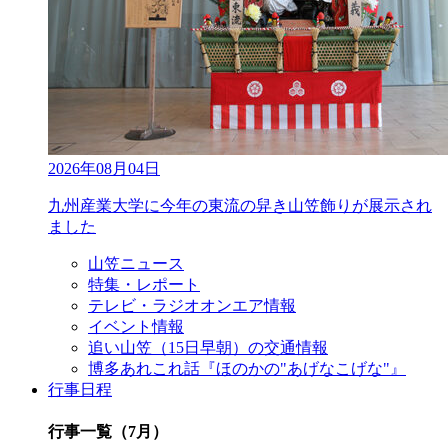
2026年08月04日
九州産業大学に今年の東流の舁き山笠飾りが展示され
ました
山笠ニュース
特集・レポート
テレビ・ラジオオンエア情報
イベント情報
追い山笠（15日早朝）の交通情報
博多あれこれ話『ほのかの"あげなこげな"』
行事日程
行事一覧（7月）