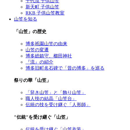
千代流 子供山笠
新天町 子供山笠
RKB 子供山笠教室
山笠を知る
「山笠」の歴史
博多祇園山笠の由来
山笠の変遷
博多総鎮守、櫛田神社
『流』の紹介
博多旧町名石碑で「昔の博多」を巡る
祭りの華「山笠」
「舁き山笠」と「飾り山笠」
職人技の結晶「山笠台」
伝統の技を受け継ぐ「人形師」
"伝統"を受け継ぐ「山笠」
伝統を受け継ぐ「山笠衣装」