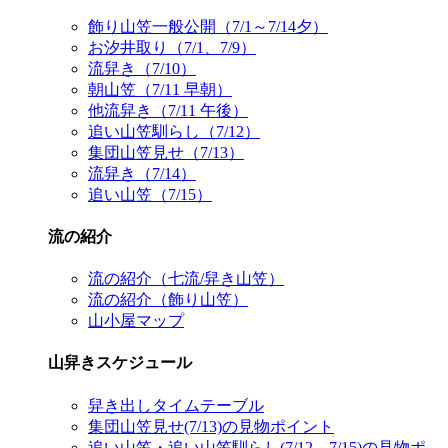
飾り山笠一般公開（7/1～7/14夕）
お汐井取り（7/1、7/9）
流舁き（7/10）
朝山笠（7/11 早朝）
他流舁き（7/11 午後）
追い山笠馴らし（7/12）
集団山笠見せ（7/13）
流舁き（7/14）
追い山笠（7/15）
流の紹介
流の紹介（七流/舁き山笠）
流の紹介（飾り山笠）
山小屋マップ
山舁きスケジュール
舁き出しタイムテーブル
集団山笠見せ(7/13)の見物ポイント
追い山笠・追い山笠馴らし(7/12、7/15)の見物ポ