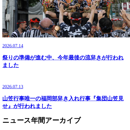
2026.07.14
祭りの準備が進む中、今年最後の流舁きが行われ
ました
2026.07.13
山笠行事唯一の福岡部舁き入れ行事『集団山笠見
せ』が行われました
ニュース年間アーカイブ