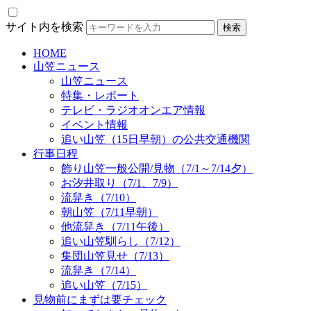
サイト内を検索
HOME
山笠ニュース
山笠ニュース
特集・レポート
テレビ・ラジオオンエア情報
イベント情報
追い山笠（15日早朝）の公共交通機関
行事日程
飾り山笠一般公開/見物（7/1～7/14夕）
お汐井取り（7/1、7/9）
流舁き（7/10）
朝山笠（7/11早朝）
他流舁き（7/11午後）
追い山笠馴らし（7/12）
集団山笠見せ（7/13）
流舁き（7/14）
追い山笠（7/15）
見物前にまずは要チェック