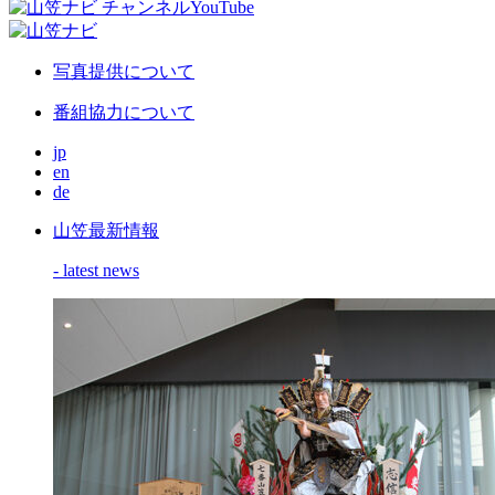
写真提供について
番組協力について
jp
en
de
山笠最新情報
- latest news