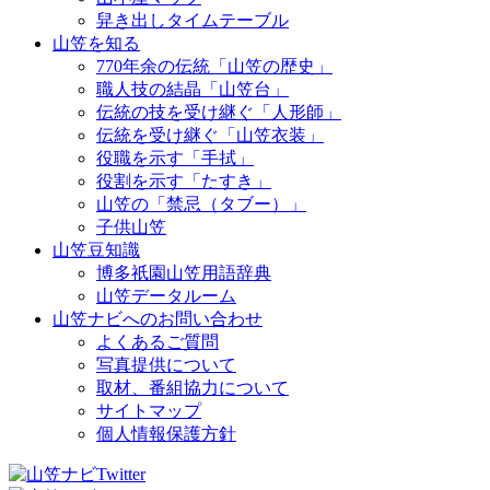
舁き出しタイムテーブル
山笠を知る
770年余の伝統「山笠の歴史」
職人技の結晶「山笠台」
伝統の技を受け継ぐ「人形師」
伝統を受け継ぐ「山笠衣装」
役職を示す「手拭」
役割を示す「たすき」
山笠の「禁忌（タブー）」
子供山笠
山笠豆知識
博多祇園山笠用語辞典
山笠データルーム
山笠ナビへのお問い合わせ
よくあるご質問
写真提供について
取材、番組協力について
サイトマップ
個人情報保護方針