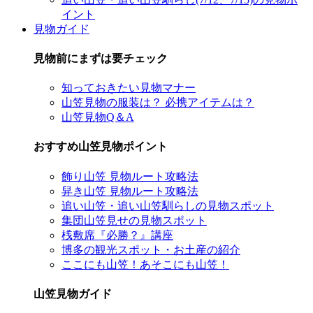
イント
見物ガイド
見物前にまずは要チェック
知っておきたい見物マナー
山笠見物の服装は？ 必携アイテムは？
山笠見物Q＆A
おすすめ山笠見物ポイント
飾り山笠 見物ルート攻略法
舁き山笠 見物ルート攻略法
追い山笠・追い山笠馴らしの見物スポット
集団山笠見せの見物スポット
桟敷席『必勝？』講座
博多の観光スポット・お土産の紹介
ここにも山笠！あそこにも山笠！
山笠見物ガイド