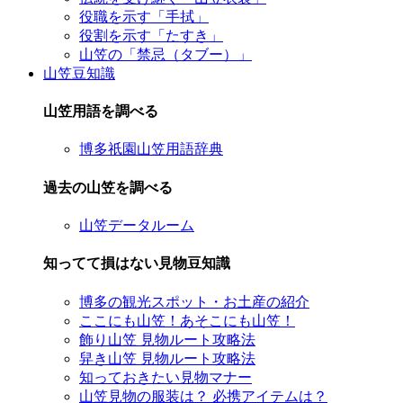
役職を示す「手拭」
役割を示す「たすき」
山笠の「禁忌（タブー）」
山笠豆知識
山笠用語を調べる
博多祇園山笠用語辞典
過去の山笠を調べる
山笠データルーム
知ってて損はない見物豆知識
博多の観光スポット・お土産の紹介
ここにも山笠！あそこにも山笠！
飾り山笠 見物ルート攻略法
舁き山笠 見物ルート攻略法
知っておきたい見物マナー
山笠見物の服装は？ 必携アイテムは？