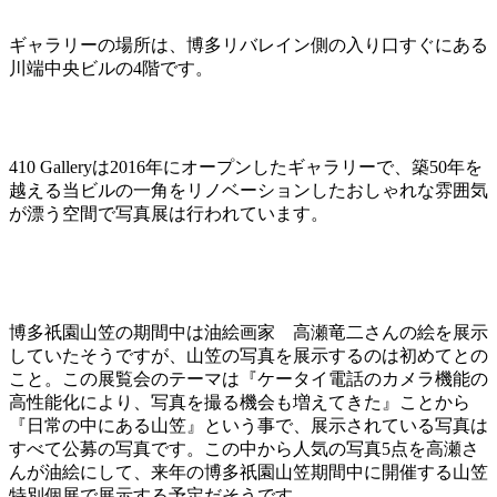
ギャラリーの場所は、博多リバレイン側の入り口すぐにある
川端中央ビルの4階です。
410 Galleryは2016年にオープンしたギャラリーで、築50年を
越える当ビルの一角をリノベーションしたおしゃれな雰囲気
が漂う空間で写真展は行われています。
博多祇園山笠の期間中は油絵画家 高瀬竜二さんの絵を展示
していたそうですが、山笠の写真を展示するのは初めてとの
こと。この展覧会のテーマは『ケータイ電話のカメラ機能の
高性能化により、写真を撮る機会も増えてきた』ことから
『日常の中にある山笠』という事で、展示されている写真は
すべて公募の写真です。この中から人気の写真5点を高瀬さ
んが油絵にして、来年の博多祇園山笠期間中に開催する山笠
特別個展で展示する予定だそうです。