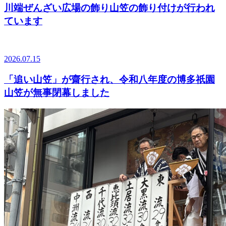
川端ぜんざい広場の飾り山笠の飾り付けが行われ
ています
2026.07.15
「追い山笠」が齋行され、令和八年度の博多祇園
山笠が無事閉幕しました