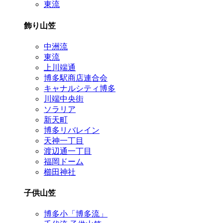
東流
飾り山笠
中洲流
東流
上川端通
博多駅商店連合会
キャナルシティ博多
川端中央街
ソラリア
新天町
博多リバレイン
天神一丁目
渡辺通一丁目
福岡ドーム
櫛田神社
子供山笠
博多小「博多流」