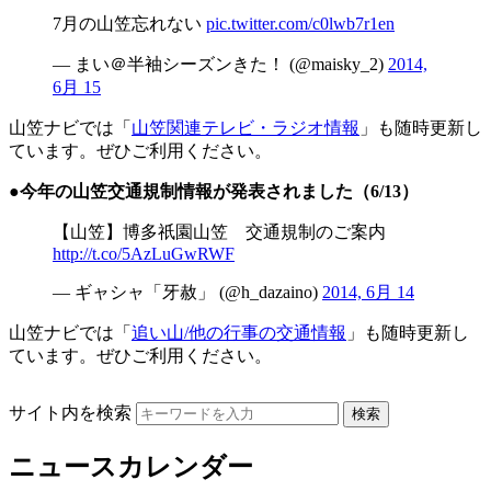
7月の山笠忘れない
pic.twitter.com/c0lwb7r1en
— まい＠半袖シーズンきた！ (@maisky_2)
2014,
6月 15
山笠ナビでは「
山笠関連テレビ・ラジオ情報
」も随時更新し
ています。ぜひご利用ください。
●今年の山笠交通規制情報が発表されました（6/13）
【山笠】博多祇園山笠 交通規制のご案内
http://t.co/5AzLuGwRWF
— ギャシャ「牙赦」 (@h_dazaino)
2014, 6月 14
山笠ナビでは「
追い山/他の行事の交通情報
」も随時更新し
ています。ぜひご利用ください。
サイト内を検索
ニュースカレンダー