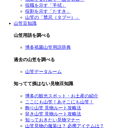
役職を示す「手拭」
役割を示す「たすき」
山笠の「禁忌（タブー）」
山笠豆知識
山笠用語を調べる
博多祇園山笠用語辞典
過去の山笠を調べる
山笠データルーム
知ってて損はない見物豆知識
博多の観光スポット・お土産の紹介
ここにも山笠！あそこにも山笠！
飾り山笠 見物ルート攻略法
舁き山笠 見物ルート攻略法
知っておきたい見物マナー
山笠見物の服装は？ 必携アイテムは？