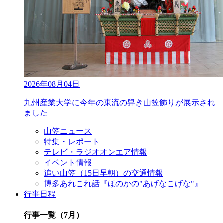
2026年08月04日
九州産業大学に今年の東流の舁き山笠飾りが展示され
ました
山笠ニュース
特集・レポート
テレビ・ラジオオンエア情報
イベント情報
追い山笠（15日早朝）の交通情報
博多あれこれ話『ほのかの"あげなこげな"』
行事日程
行事一覧（7月）