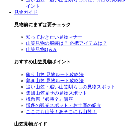
イント
見物ガイド
見物前にまずは要チェック
知っておきたい見物マナー
山笠見物の服装は？ 必携アイテムは？
山笠見物Q＆A
おすすめ山笠見物ポイント
飾り山笠 見物ルート攻略法
舁き山笠 見物ルート攻略法
追い山笠・追い山笠馴らしの見物スポット
集団山笠見せの見物スポット
桟敷席『必勝？』講座
博多の観光スポット・お土産の紹介
ここにも山笠！あそこにも山笠！
山笠見物ガイド