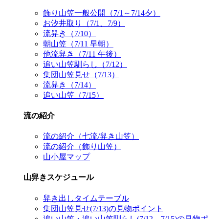
飾り山笠一般公開（7/1～7/14夕）
お汐井取り（7/1、7/9）
流舁き（7/10）
朝山笠（7/11 早朝）
他流舁き（7/11 午後）
追い山笠馴らし（7/12）
集団山笠見せ（7/13）
流舁き（7/14）
追い山笠（7/15）
流の紹介
流の紹介（七流/舁き山笠）
流の紹介（飾り山笠）
山小屋マップ
山舁きスケジュール
舁き出しタイムテーブル
集団山笠見せ(7/13)の見物ポイント
追い山笠・追い山笠馴らし(7/12、7/15)の見物ポ