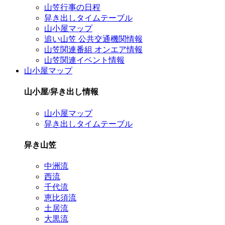
山笠行事の日程
舁き出しタイムテーブル
山小屋マップ
追い山笠 公共交通機関情報
山笠関連番組 オンエア情報
山笠関連イベント情報
山小屋マップ
山小屋/舁き出し情報
山小屋マップ
舁き出しタイムテーブル
舁き山笠
中洲流
西流
千代流
恵比須流
土居流
大黒流