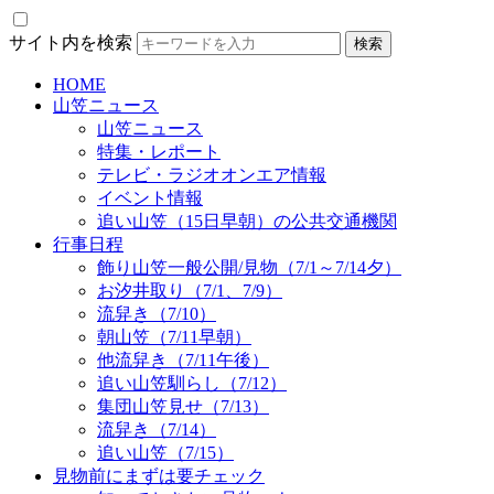
サイト内を検索
HOME
山笠ニュース
山笠ニュース
特集・レポート
テレビ・ラジオオンエア情報
イベント情報
追い山笠（15日早朝）の公共交通機関
行事日程
飾り山笠一般公開/見物（7/1～7/14夕）
お汐井取り（7/1、7/9）
流舁き（7/10）
朝山笠（7/11早朝）
他流舁き（7/11午後）
追い山笠馴らし（7/12）
集団山笠見せ（7/13）
流舁き（7/14）
追い山笠（7/15）
見物前にまずは要チェック