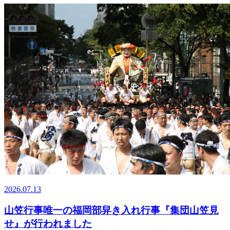
2026.07.13
山笠行事唯一の福岡部舁き入れ行事『集団山笠見
せ』が行われました