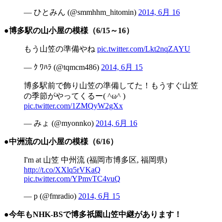
— ひとみん (@smmhhm_hitomin)
2014, 6月 16
●博多駅の山小屋の模様（6/15～16）
もう山笠の準備やね
pic.twitter.com/Lkt2nqZAYU
— ｸ ﾜﾊﾗ (@tqmcm486)
2014, 6月 15
博多駅前で飾り山笠の準備してた！もうすぐ山笠
の季節がやってくるー( ^ω^ )
pic.twitter.com/1ZMQyW2gXx
— みょ (@myonnko)
2014, 6月 16
●中洲流の山小屋の模様（6/16）
I'm at 山笠 中州流 (福岡市博多区, 福岡県)
http://t.co/XXlq5rVKaQ
pic.twitter.com/YPmvTC4vuQ
— p (@fmradio)
2014, 6月 15
●今年もNHK-BSで博多祇園山笠中継があります！