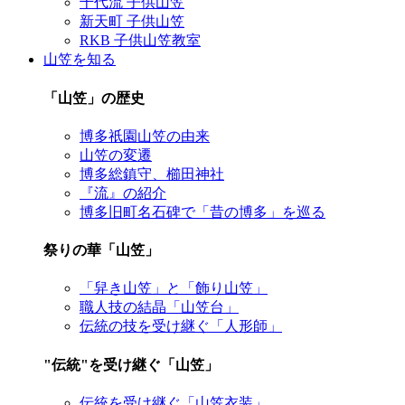
千代流 子供山笠
新天町 子供山笠
RKB 子供山笠教室
山笠を知る
「山笠」の歴史
博多祇園山笠の由来
山笠の変遷
博多総鎮守、櫛田神社
『流』の紹介
博多旧町名石碑で「昔の博多」を巡る
祭りの華「山笠」
「舁き山笠」と「飾り山笠」
職人技の結晶「山笠台」
伝統の技を受け継ぐ「人形師」
"伝統"を受け継ぐ「山笠」
伝統を受け継ぐ「山笠衣装」