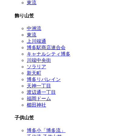
東流
飾り山笠
中洲流
東流
上川端通
博多駅商店連合会
キャナルシティ博多
川端中央街
ソラリア
新天町
博多リバレイン
天神一丁目
渡辺通一丁目
福岡ドーム
櫛田神社
子供山笠
博多小「博多流」