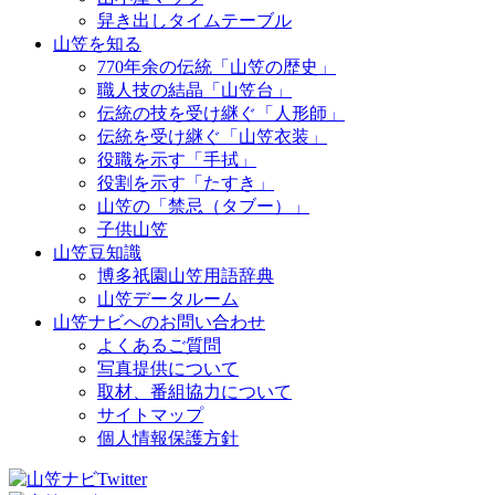
舁き出しタイムテーブル
山笠を知る
770年余の伝統「山笠の歴史」
職人技の結晶「山笠台」
伝統の技を受け継ぐ「人形師」
伝統を受け継ぐ「山笠衣装」
役職を示す「手拭」
役割を示す「たすき」
山笠の「禁忌（タブー）」
子供山笠
山笠豆知識
博多祇園山笠用語辞典
山笠データルーム
山笠ナビへのお問い合わせ
よくあるご質問
写真提供について
取材、番組協力について
サイトマップ
個人情報保護方針