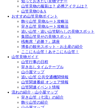
知っておきたい見物マナー
山笠見物の服装は？ 必携アイテムは？
山笠見物Q＆A
おすすめ山笠見物ポイント
飾り山笠 見物ルート攻略法
舁き山笠 見物ルート攻略法
追い山笠・追い山笠馴らしの見物スポット
集団山笠見せの見物スポット
桟敷席『必勝？』講座
博多の観光スポット・お土産の紹介
ここにも山笠！あそこにも山笠！
山笠見物ガイド
山笠行事の日程
舁き出しタイムテーブル
山小屋マップ
追い山笠 公共交通機関情報
山笠関連番組 オンエア情報
山笠関連イベント情報
流れの紹介・山小屋マップ
舁き山笠（七流）の紹介
飾り山笠の紹介
山小屋マップ