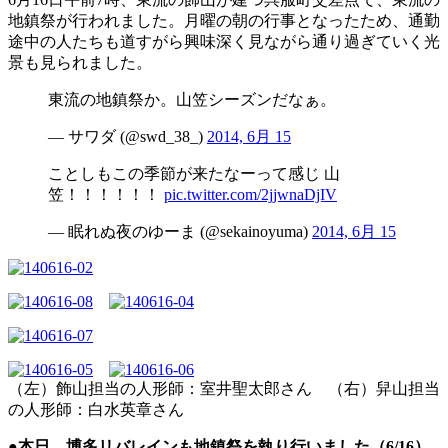
地鎮祭が行われました。月曜の朝の行事となったため、通勤
途中の人たちも道すがら興味深く見ながら通り過ぎていく光
景も見られました。
東流の地鎮祭か。山笠シーズンだなぁ。
— サワダ (@swd_38_)
2014, 6月 15
ことしもこの季節が来たなーって感じ 山
笠！！！！！！
pic.twitter.com/2jjwnaDjIV
— 眠れぬ夜のゆーま (@sekainoyuma)
2014, 6月 15
（左）飾山担当の人形師：室井聖太郎さん （右）舁山担当
の人形師：白水英章さん
●本日、博多リバレインも地鎮祭を執り行いました（6/16）