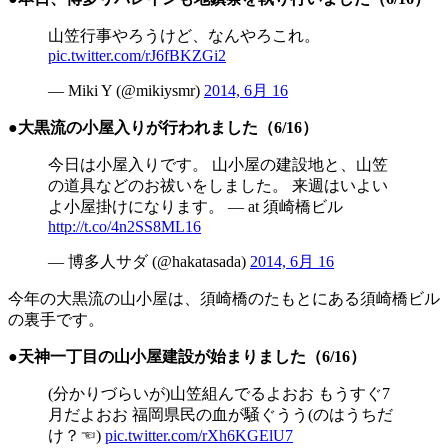
山笠行事やろうけど、なんやろこれ。
pic.twitter.com/rJ6fBKZGi2
— Miki Y (@mikiysmr)
2014, 6月 16
●大黒流の小屋入りが行われました（6/16）
今日は小屋入りです。 山小屋の建設地と、山笠
の道具などのお祓いをしました。 来週はいよい
よ小屋掛けになります。 — at 須崎橋ビル
http://t.co/4n2SS8ML16
— 博多人サダ (@hakatasada)
2014, 6月 16
今年の大黒流の山小屋は、須崎橋のたもとにある須崎橋ビル
の裏手です。
●天神一丁目の山小屋建設が始まりました（6/16）
(分かりづらいが)山笠組んでるよおお もうすぐ7
月だよおお 福岡県民の血が騒ぐうう(のはうちだ
け？☜)
pic.twitter.com/rXh6KGElU7