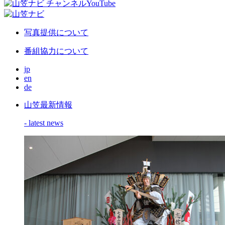
写真提供について
番組協力について
jp
en
de
山笠最新情報
- latest news