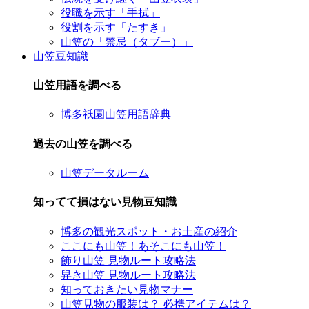
役職を示す「手拭」
役割を示す「たすき」
山笠の「禁忌（タブー）」
山笠豆知識
山笠用語を調べる
博多祇園山笠用語辞典
過去の山笠を調べる
山笠データルーム
知ってて損はない見物豆知識
博多の観光スポット・お土産の紹介
ここにも山笠！あそこにも山笠！
飾り山笠 見物ルート攻略法
舁き山笠 見物ルート攻略法
知っておきたい見物マナー
山笠見物の服装は？ 必携アイテムは？