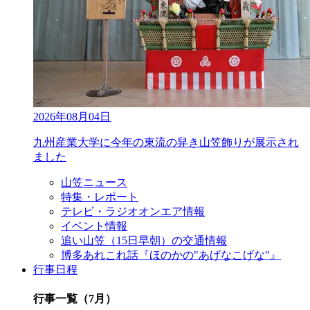
2026年08月04日
九州産業大学に今年の東流の舁き山笠飾りが展示され
ました
山笠ニュース
特集・レポート
テレビ・ラジオオンエア情報
イベント情報
追い山笠（15日早朝）の交通情報
博多あれこれ話『ほのかの"あげなこげな"』
行事日程
行事一覧（7月）