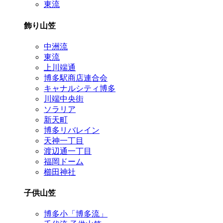
東流
飾り山笠
中洲流
東流
上川端通
博多駅商店連合会
キャナルシティ博多
川端中央街
ソラリア
新天町
博多リバレイン
天神一丁目
渡辺通一丁目
福岡ドーム
櫛田神社
子供山笠
博多小「博多流」