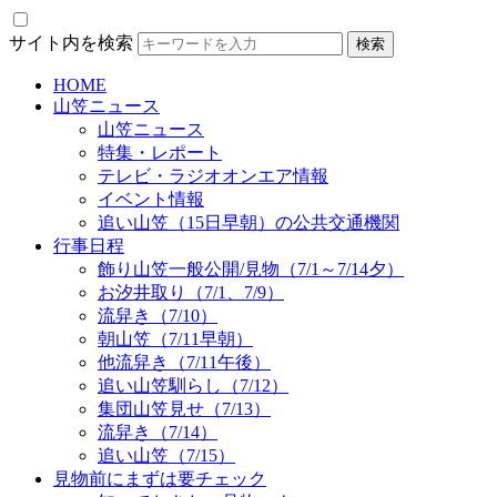
サイト内を検索
HOME
山笠ニュース
山笠ニュース
特集・レポート
テレビ・ラジオオンエア情報
イベント情報
追い山笠（15日早朝）の公共交通機関
行事日程
飾り山笠一般公開/見物（7/1～7/14夕）
お汐井取り（7/1、7/9）
流舁き（7/10）
朝山笠（7/11早朝）
他流舁き（7/11午後）
追い山笠馴らし（7/12）
集団山笠見せ（7/13）
流舁き（7/14）
追い山笠（7/15）
見物前にまずは要チェック