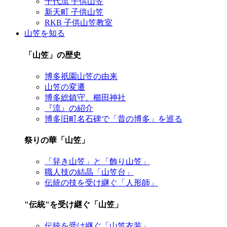
千代流 子供山笠
新天町 子供山笠
RKB 子供山笠教室
山笠を知る
「山笠」の歴史
博多祇園山笠の由来
山笠の変遷
博多総鎮守、櫛田神社
『流』の紹介
博多旧町名石碑で「昔の博多」を巡る
祭りの華「山笠」
「舁き山笠」と「飾り山笠」
職人技の結晶「山笠台」
伝統の技を受け継ぐ「人形師」
"伝統"を受け継ぐ「山笠」
伝統を受け継ぐ「山笠衣装」