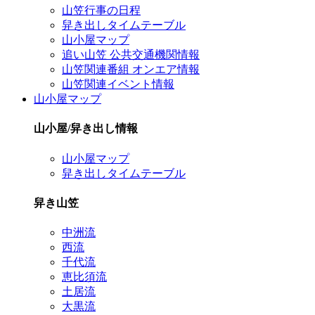
山笠行事の日程
舁き出しタイムテーブル
山小屋マップ
追い山笠 公共交通機関情報
山笠関連番組 オンエア情報
山笠関連イベント情報
山小屋マップ
山小屋/舁き出し情報
山小屋マップ
舁き出しタイムテーブル
舁き山笠
中洲流
西流
千代流
恵比須流
土居流
大黒流