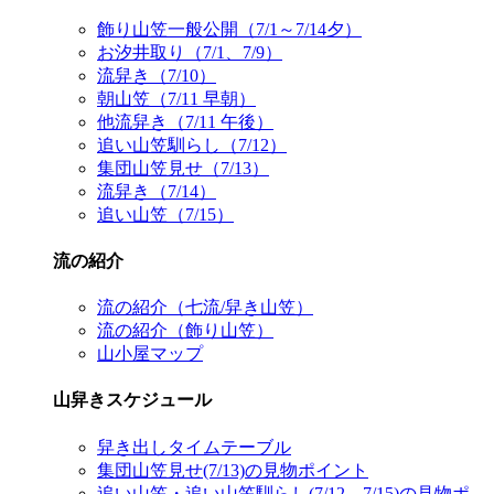
飾り山笠一般公開（7/1～7/14夕）
お汐井取り（7/1、7/9）
流舁き（7/10）
朝山笠（7/11 早朝）
他流舁き（7/11 午後）
追い山笠馴らし（7/12）
集団山笠見せ（7/13）
流舁き（7/14）
追い山笠（7/15）
流の紹介
流の紹介（七流/舁き山笠）
流の紹介（飾り山笠）
山小屋マップ
山舁きスケジュール
舁き出しタイムテーブル
集団山笠見せ(7/13)の見物ポイント
追い山笠・追い山笠馴らし(7/12、7/15)の見物ポ