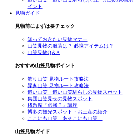
イント
見物ガイド
見物前にまずは要チェック
知っておきたい見物マナー
山笠見物の服装は？ 必携アイテムは？
山笠見物Q＆A
おすすめ山笠見物ポイント
飾り山笠 見物ルート攻略法
舁き山笠 見物ルート攻略法
追い山笠・追い山笠馴らしの見物スポット
集団山笠見せの見物スポット
桟敷席『必勝？』講座
博多の観光スポット・お土産の紹介
ここにも山笠！あそこにも山笠！
山笠見物ガイド