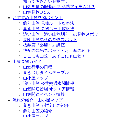
知っておきたい見物マナー
山笠見物の服装は？ 必携アイテムは？
山笠見物Q＆A
おすすめ山笠見物ポイント
飾り山笠 見物ルート攻略法
舁き山笠 見物ルート攻略法
追い山笠・追い山笠馴らしの見物スポット
集団山笠見せの見物スポット
桟敷席『必勝？』講座
博多の観光スポット・お土産の紹介
ここにも山笠！あそこにも山笠！
山笠見物ガイド
山笠行事の日程
舁き出しタイムテーブル
山小屋マップ
追い山笠 公共交通機関情報
山笠関連番組 オンエア情報
山笠関連イベント情報
流れの紹介・山小屋マップ
舁き山笠（七流）の紹介
飾り山笠の紹介
山小屋マップ