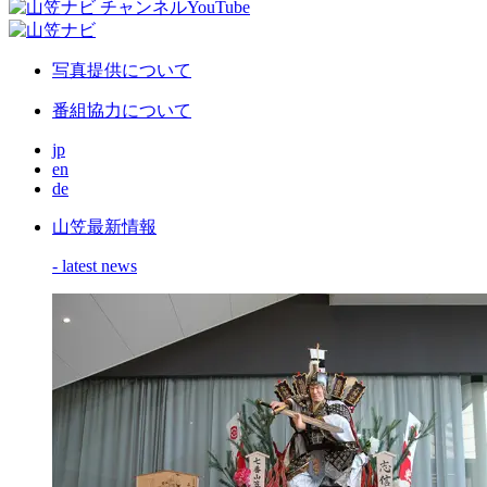
写真提供について
番組協力について
jp
en
de
山笠最新情報
- latest news