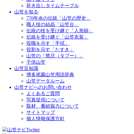
舁き出しタイムテーブル
山笠を知る
770年余の伝統「山笠の歴史」
職人技の結晶「山笠台」
伝統の技を受け継ぐ「人形師」
伝統を受け継ぐ「山笠衣装」
役職を示す「手拭」
役割を示す「たすき」
山笠の「禁忌（タブー）」
子供山笠
山笠豆知識
博多祇園山笠用語辞典
山笠データルーム
山笠ナビへのお問い合わせ
よくあるご質問
写真提供について
取材、番組協力について
サイトマップ
個人情報保護方針