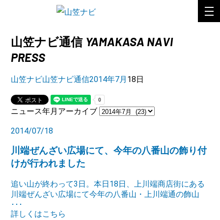
YAMAKASA NAVI
山笠ナビ通信
PRESS
山笠ナビ
山笠ナビ通信
2014年
7月
18日
ニュース年月アーカイブ
2014/07/18
川端ぜんざい広場にて、今年の八番山の飾り付
けが行われました
追い山が終わって3日。本日18日、上川端商店街にある
川端ぜんざい広場にて今年の八番山・上川端通の飾山
･･･
詳しくはこちら