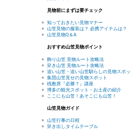
見物前にまずは要チェック
知っておきたい見物マナー
山笠見物の服装は？ 必携アイテムは？
山笠見物Q＆A
おすすめ山笠見物ポイント
飾り山笠 見物ルート攻略法
舁き山笠 見物ルート攻略法
追い山笠・追い山笠馴らしの見物スポ
集団山笠見せの見物スポット
桟敷席『必勝？』講座
博多の観光スポット・お土産の紹介
ここにも山笠！あそこにも山笠！
山笠見物ガイド
山笠行事の日程
舁き出しタイムテーブル