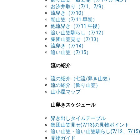
お汐井取り（7/1、7/9）
流舁き（7/10）
朝山笠（7/11 早朝）
他流舁き（7/11 午後）
追い山笠馴らし（7/12）
集団山笠見せ（7/13）
流舁き（7/14）
追い山笠（7/15）
流の紹介
流の紹介（七流/舁き山笠）
流の紹介（飾り山笠）
山小屋マップ
山舁きスケジュール
舁き出しタイムテーブル
集団山笠見せ(7/13)の見物ポイント
追い山笠・追い山笠馴らし(7/12、7/1
見物ガイド