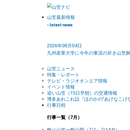
山笠最新情報
- latest news
2026年08月04日
九州産業大学に今年の東流の舁き山笠
山笠ニュース
特集・レポート
テレビ・ラジオオンエア情報
イベント情報
追い山笠（15日早朝）の交通情報
博多あれこれ話『ほのかの"あげなこげな
行事日程
行事一覧（7月）
飾り山笠一般公開（7/1～7/14夕）