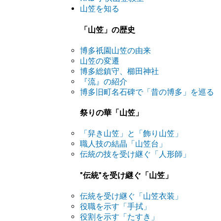
山笠を知る
「山笠」の歴史
博多祇園山笠の由来
山笠の変遷
博多総鎮守、櫛田神社
『流』の紹介
博多旧町名石碑で「昔の博多」を巡る
祭りの華「山笠」
「舁き山笠」と「飾り山笠」
職人技の結晶「山笠台」
伝統の技を受け継ぐ「人形師」
"伝統"を受け継ぐ「山笠」
伝統を受け継ぐ「山笠衣装」
役職を示す「手拭」
役割を示す「たすき」