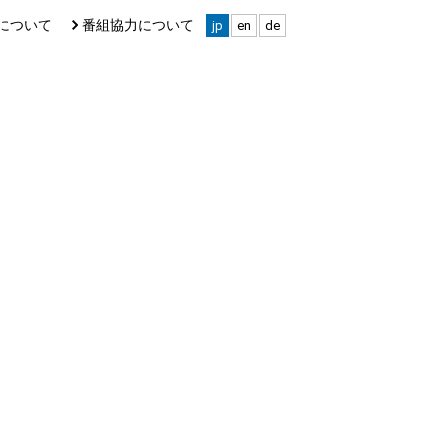
について
番組協力について
jp
en
de