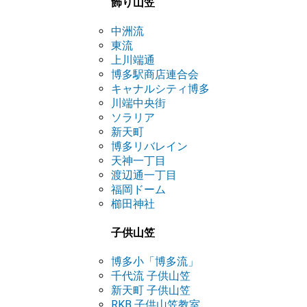
飾り山笠
中洲流
東流
上川端通
博多駅商店連合会
キャナルシティ博多
川端中央街
ソラリア
新天町
博多リバレイン
天神一丁目
渡辺通一丁目
福岡ドーム
櫛田神社
子供山笠
博多小「博多流」
千代流 子供山笠
新天町 子供山笠
RKB 子供山笠教室