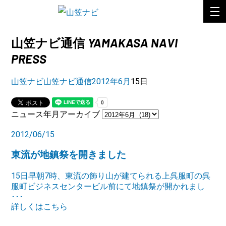
YAMAKASA NAVI
山笠ナビ通信
PRESS
山笠ナビ
山笠ナビ通信
2012年
6月
15日
ニュース年月アーカイブ
2012/06/15
東流が地鎮祭を開きました
15日早朝7時、東流の飾り山が建てられる上呉服町の呉
服町ビジネスセンタービル前にて地鎮祭が開かれまし
･･･
詳しくはこちら