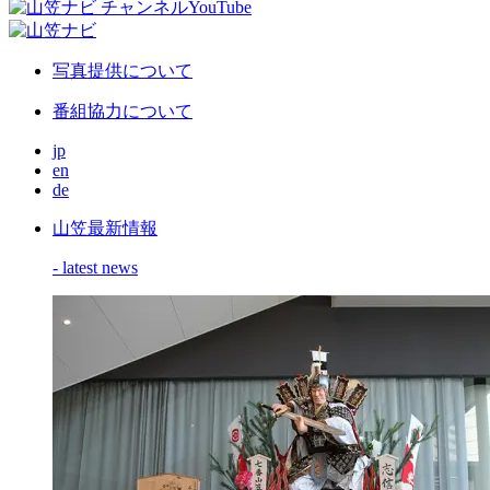
写真提供について
番組協力について
jp
en
de
山笠最新情報
- latest news