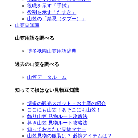
役職を示す「手拭」
役割を示す「たすき」
山笠の「禁忌（タブー）」
山笠豆知識
山笠用語を調べる
博多祇園山笠用語辞典
過去の山笠を調べる
山笠データルーム
知ってて損はない見物豆知識
博多の観光スポット・お土産の紹介
ここにも山笠！あそこにも山笠！
飾り山笠 見物ルート攻略法
舁き山笠 見物ルート攻略法
知っておきたい見物マナー
山笠見物の服装は？ 必携アイテムは？