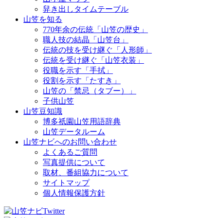
舁き出しタイムテーブル
山笠を知る
770年余の伝統「山笠の歴史」
職人技の結晶「山笠台」
伝統の技を受け継ぐ「人形師」
伝統を受け継ぐ「山笠衣装」
役職を示す「手拭」
役割を示す「たすき」
山笠の「禁忌（タブー）」
子供山笠
山笠豆知識
博多祇園山笠用語辞典
山笠データルーム
山笠ナビへのお問い合わせ
よくあるご質問
写真提供について
取材、番組協力について
サイトマップ
個人情報保護方針