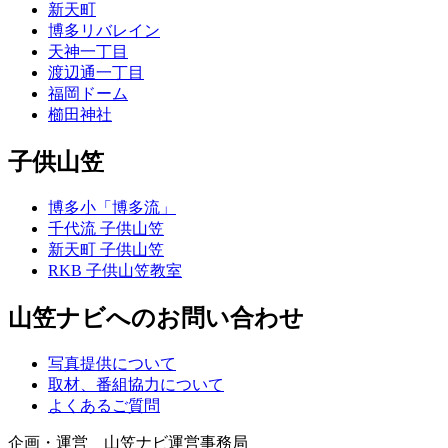
新天町
博多リバレイン
天神一丁目
渡辺通一丁目
福岡ドーム
櫛田神社
子供山笠
博多小「博多流」
千代流 子供山笠
新天町 子供山笠
RKB 子供山笠教室
山笠ナビへのお問い合わせ
写真提供について
取材、番組協力について
よくあるご質問
企画・運営 山笠ナビ運営事務局