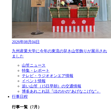
2026年08月04日
九州産業大学に今年の東流の舁き山笠飾りが展示され
ました
山笠ニュース
特集・レポート
テレビ・ラジオオンエア情報
イベント情報
追い山笠（15日早朝）の交通情報
博多あれこれ話『ほのかの"あげなこげな"』
行事日程
行事一覧（7月）