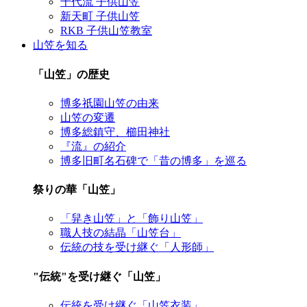
千代流 子供山笠
新天町 子供山笠
RKB 子供山笠教室
山笠を知る
「山笠」の歴史
博多祇園山笠の由来
山笠の変遷
博多総鎮守、櫛田神社
『流』の紹介
博多旧町名石碑で「昔の博多」を巡る
祭りの華「山笠」
「舁き山笠」と「飾り山笠」
職人技の結晶「山笠台」
伝統の技を受け継ぐ「人形師」
"伝統"を受け継ぐ「山笠」
伝統を受け継ぐ「山笠衣装」