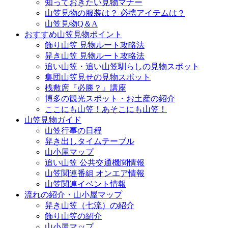
知っておきたい見物マナー
山笠見物の服装は？ 必携アイテムは？
山笠見物Q＆A
おすすめ山笠見物ポイント
飾り山笠 見物ルート攻略法
舁き山笠 見物ルート攻略法
追い山笠・追い山笠馴らしの見物スポット
集団山笠見せの見物スポット
桟敷席『必勝？』講座
博多の観光スポット・お土産の紹介
ここにも山笠！あそこにも山笠！
山笠見物ガイド
山笠行事の日程
舁き出しタイムテーブル
山小屋マップ
追い山笠 公共交通機関情報
山笠関連番組 オンエア情報
山笠関連イベント情報
流れの紹介・山小屋マップ
舁き山笠（七流）の紹介
飾り山笠の紹介
山小屋マップ