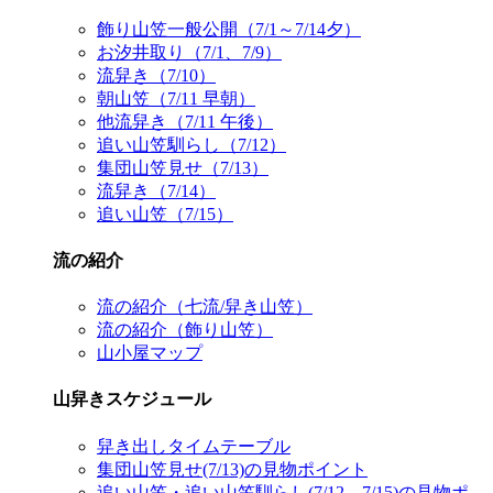
飾り山笠一般公開（7/1～7/14夕）
お汐井取り（7/1、7/9）
流舁き（7/10）
朝山笠（7/11 早朝）
他流舁き（7/11 午後）
追い山笠馴らし（7/12）
集団山笠見せ（7/13）
流舁き（7/14）
追い山笠（7/15）
流の紹介
流の紹介（七流/舁き山笠）
流の紹介（飾り山笠）
山小屋マップ
山舁きスケジュール
舁き出しタイムテーブル
集団山笠見せ(7/13)の見物ポイント
追い山笠・追い山笠馴らし(7/12、7/15)の見物ポ