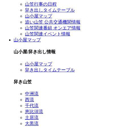
山笠行事の日程
舁き出しタイムテーブル
山小屋マップ
追い山笠 公共交通機関情報
山笠関連番組 オンエア情報
山笠関連イベント情報
山小屋マップ
山小屋/舁き出し情報
山小屋マップ
舁き出しタイムテーブル
舁き山笠
中洲流
西流
千代流
恵比須流
土居流
大黒流