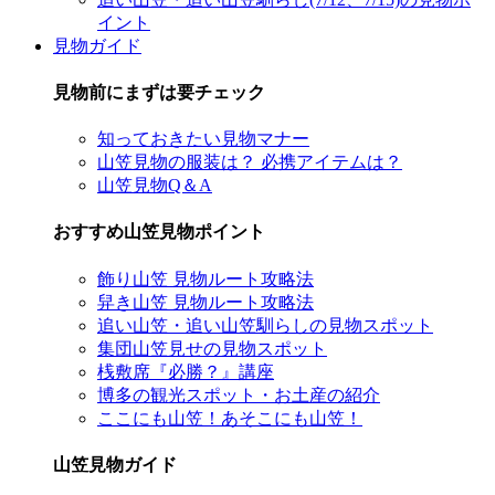
イント
見物ガイド
見物前にまずは要チェック
知っておきたい見物マナー
山笠見物の服装は？ 必携アイテムは？
山笠見物Q＆A
おすすめ山笠見物ポイント
飾り山笠 見物ルート攻略法
舁き山笠 見物ルート攻略法
追い山笠・追い山笠馴らしの見物スポット
集団山笠見せの見物スポット
桟敷席『必勝？』講座
博多の観光スポット・お土産の紹介
ここにも山笠！あそこにも山笠！
山笠見物ガイド