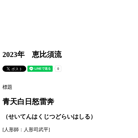
2023年 恵比須流
標題
青天白日怒雷奔
（せいてんはくじつどらいはしる）
[人形師：人形司武平]