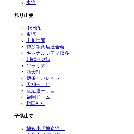
東流
飾り山笠
中洲流
東流
上川端通
博多駅商店連合会
キャナルシティ博多
川端中央街
ソラリア
新天町
博多リバレイン
天神一丁目
渡辺通一丁目
福岡ドーム
櫛田神社
子供山笠
博多小「博多流」