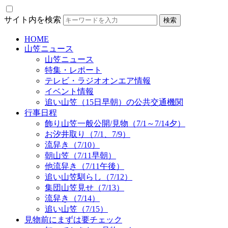
サイト内を検索
HOME
山笠ニュース
山笠ニュース
特集・レポート
テレビ・ラジオオンエア情報
イベント情報
追い山笠（15日早朝）の公共交通機関
行事日程
飾り山笠一般公開/見物（7/1～7/14夕）
お汐井取り（7/1、7/9）
流舁き（7/10）
朝山笠（7/11早朝）
他流舁き（7/11午後）
追い山笠馴らし（7/12）
集団山笠見せ（7/13）
流舁き（7/14）
追い山笠（7/15）
見物前にまずは要チェック