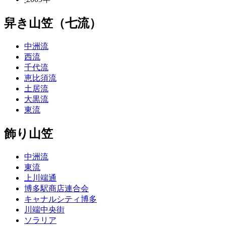
舁き山笠（七流）
中洲流
西流
千代流
恵比須流
土居流
大黒流
東流
飾り山笠
中洲流
東流
上川端通
博多駅商店連合会
キャナルシティ博多
川端中央街
ソラリア