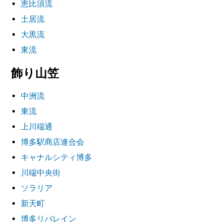
恵比須流
土居流
大黒流
東流
飾り山笠
中洲流
東流
上川端通
博多駅商店連合会
キャナルシティ博多
川端中央街
ソラリア
新天町
博多リバレイン