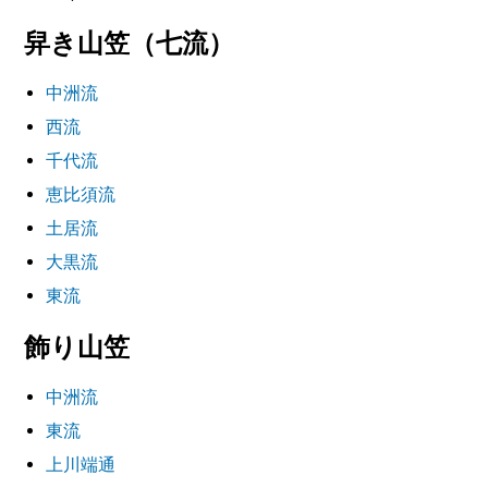
舁き山笠（七流）
中洲流
西流
千代流
恵比須流
土居流
大黒流
東流
飾り山笠
中洲流
東流
上川端通