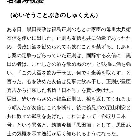
（めいそうことぶきのしゅくえん）
ある日、黒田長政は福島正則のもとに家臣の母里太兵衛
友信を使いに出した。正則も友信も共に酒豪であったた
め、長政は酒を勧められても飲むことを禁ずる。しあｋ
し案の定酔っぱらっていた正則は、固辞する友信に「黒
田の者は、これしきの酒を飲めぬのか」と執拗に酒を強
い、「この大盃を飲み干せば、何でも褒美を取らす」と
言った。心を決めた友信は見事に飲み干し、正則が豊臣
秀吉から拝領した名槍「日本号」を貰い受けた。
翌日、酔いからさめた福島正則は、槍を返してくれるよ
う頼んだが友信はこれを断り、後に義兄弟の栗山利安と
共に数々の武功をあげた。これによって「呑取り日本
号」という異名と、筑前今様「黒田節」として、黒田武
士の気概を示す逸話が広く知られるようになった。