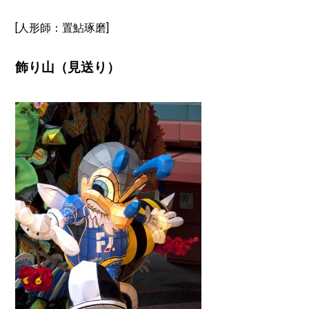
[人形師：置鮎琢磨]
飾り山（見送り）