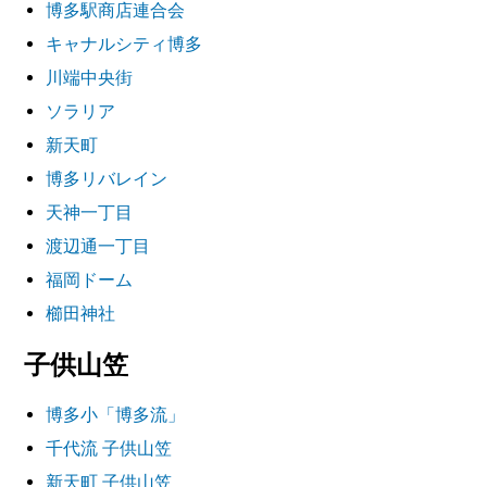
博多駅商店連合会
キャナルシティ博多
川端中央街
ソラリア
新天町
博多リバレイン
天神一丁目
渡辺通一丁目
福岡ドーム
櫛田神社
子供山笠
博多小「博多流」
千代流 子供山笠
新天町 子供山笠