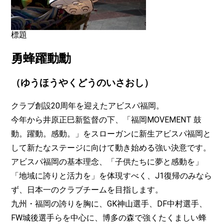
標題
勇蜂躍動勳
（ゆうほうやくどうのいさおし）
クラブ創設20周年を迎えたアビスパ福岡。
今年から井原正巳新監督の下、「福岡MOVEMENT 鼓
動。躍動。感動。」をスローガンに新生アビスパ福岡と
して新たなステージに向けて動き始める強い決意です。
アビスパ福岡の基本理念、「子供たちに夢と感動を」
「地域に誇りと活力を」を体現すべく、J1復帰のみなら
ず、日本一のクラブチームを目指します。
九州・福岡の誇りを胸に、GK神山選手、DF中村選手、
FW城後選手らを中心に、博多の森で強くたくましい蜂