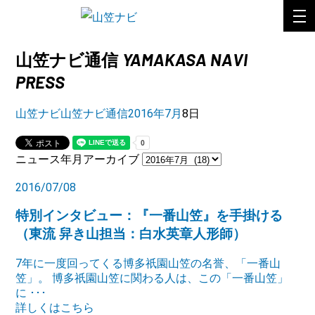
YAMAKASA NAVI
山笠ナビ通信
PRESS
山笠ナビ
山笠ナビ通信
2016年
7月
8日
ニュース年月アーカイブ
2016/07/08
特別インタビュー：『一番山笠』を手掛ける
（東流 舁き山担当：白水英章人形師）
7年に一度回ってくる博多祇園山笠の名誉、「一番山
笠」。 博多祇園山笠に関わる人は、この「一番山笠」
に ･･･
詳しくはこちら