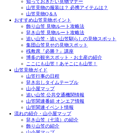
知っておきたい見物マナー
山笠見物の服装は？ 必携アイテムは？
山笠見物Q＆A
おすすめ山笠見物ポイント
飾り山笠 見物ルート攻略法
舁き山笠 見物ルート攻略法
追い山笠・追い山笠馴らしの見物スポット
集団山笠見せの見物スポット
桟敷席『必勝？』講座
博多の観光スポット・お土産の紹介
ここにも山笠！あそこにも山笠！
山笠見物ガイド
山笠行事の日程
舁き出しタイムテーブル
山小屋マップ
追い山笠 公共交通機関情報
山笠関連番組 オンエア情報
山笠関連イベント情報
流れの紹介・山小屋マップ
舁き山笠（七流）の紹介
飾り山笠の紹介
山小屋マップ