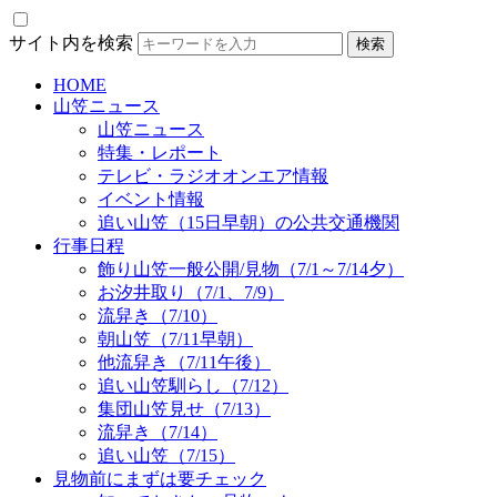
サイト内を検索
HOME
山笠ニュース
山笠ニュース
特集・レポート
テレビ・ラジオオンエア情報
イベント情報
追い山笠（15日早朝）の公共交通機関
行事日程
飾り山笠一般公開/見物（7/1～7/14夕）
お汐井取り（7/1、7/9）
流舁き（7/10）
朝山笠（7/11早朝）
他流舁き（7/11午後）
追い山笠馴らし（7/12）
集団山笠見せ（7/13）
流舁き（7/14）
追い山笠（7/15）
見物前にまずは要チェック