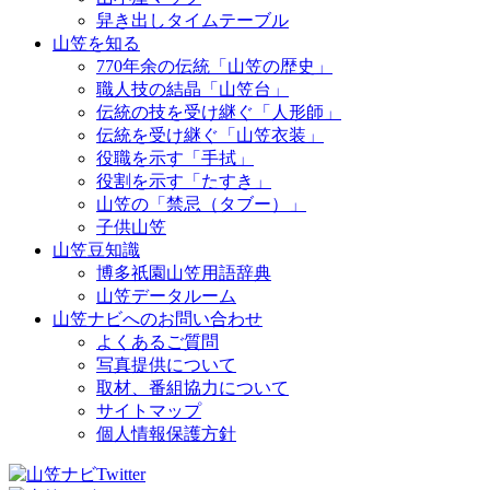
舁き出しタイムテーブル
山笠を知る
770年余の伝統「山笠の歴史」
職人技の結晶「山笠台」
伝統の技を受け継ぐ「人形師」
伝統を受け継ぐ「山笠衣装」
役職を示す「手拭」
役割を示す「たすき」
山笠の「禁忌（タブー）」
子供山笠
山笠豆知識
博多祇園山笠用語辞典
山笠データルーム
山笠ナビへのお問い合わせ
よくあるご質問
写真提供について
取材、番組協力について
サイトマップ
個人情報保護方針