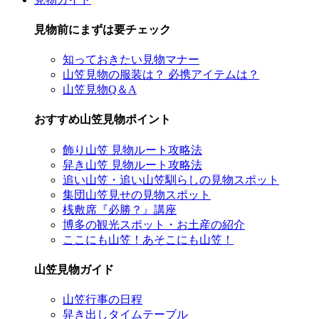
見物前にまずは要チェック
知っておきたい見物マナー
山笠見物の服装は？ 必携アイテムは？
山笠見物Q＆A
おすすめ山笠見物ポイント
飾り山笠 見物ルート攻略法
舁き山笠 見物ルート攻略法
追い山笠・追い山笠馴らしの見物スポット
集団山笠見せの見物スポット
桟敷席『必勝？』講座
博多の観光スポット・お土産の紹介
ここにも山笠！あそこにも山笠！
山笠見物ガイド
山笠行事の日程
舁き出しタイムテーブル