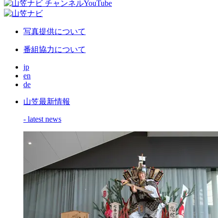
写真提供について
番組協力について
jp
en
de
山笠最新情報
- latest news