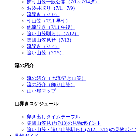
飾り山笠一般公開（7/1～7/14夕）
お汐井取り（7/1、7/9）
流舁き（7/10）
朝山笠（7/11 早朝）
他流舁き（7/11 午後）
追い山笠馴らし（7/12）
集団山笠見せ（7/13）
流舁き（7/14）
追い山笠（7/15）
流の紹介
流の紹介（七流/舁き山笠）
流の紹介（飾り山笠）
山小屋マップ
山舁きスケジュール
舁き出しタイムテーブル
集団山笠見せ(7/13)の見物ポイント
追い山笠・追い山笠馴らし(7/12、7/15)の見物ポ
見物ガイド