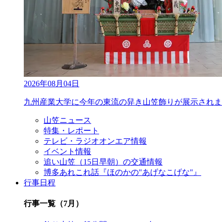
2026年08月04日
九州産業大学に今年の東流の舁き山笠飾りが展示されま
山笠ニュース
特集・レポート
テレビ・ラジオオンエア情報
イベント情報
追い山笠（15日早朝）の交通情報
博多あれこれ話『ほのかの"あげなこげな"』
行事日程
行事一覧（7月）