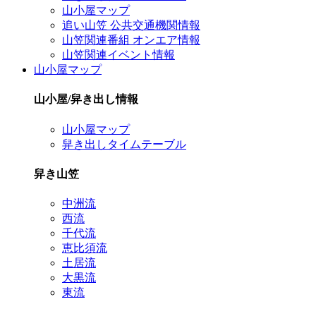
山小屋マップ
追い山笠 公共交通機関情報
山笠関連番組 オンエア情報
山笠関連イベント情報
山小屋マップ
山小屋/舁き出し情報
山小屋マップ
舁き出しタイムテーブル
舁き山笠
中洲流
西流
千代流
恵比須流
土居流
大黒流
東流