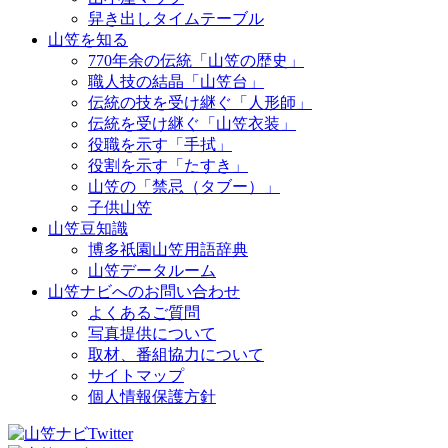
舁き出しタイムテーブル
山笠を知る
770年余の伝統「山笠の歴史」
職人技の結晶「山笠台」
伝統の技を受け継ぐ「人形師」
伝統を受け継ぐ「山笠衣装」
役職を示す「手拭」
役割を示す「たすき」
山笠の「禁忌（タブー）」
子供山笠
山笠豆知識
博多祇園山笠用語辞典
山笠データルーム
山笠ナビへのお問い合わせ
よくあるご質問
写真提供について
取材、番組協力について
サイトマップ
個人情報保護方針