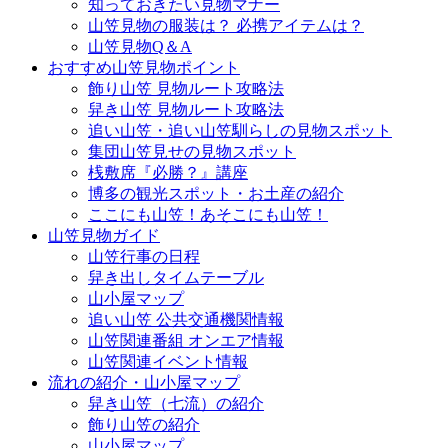
知っておきたい見物マナー
山笠見物の服装は？ 必携アイテムは？
山笠見物Q＆A
おすすめ山笠見物ポイント
飾り山笠 見物ルート攻略法
舁き山笠 見物ルート攻略法
追い山笠・追い山笠馴らしの見物スポット
集団山笠見せの見物スポット
桟敷席『必勝？』講座
博多の観光スポット・お土産の紹介
ここにも山笠！あそこにも山笠！
山笠見物ガイド
山笠行事の日程
舁き出しタイムテーブル
山小屋マップ
追い山笠 公共交通機関情報
山笠関連番組 オンエア情報
山笠関連イベント情報
流れの紹介・山小屋マップ
舁き山笠（七流）の紹介
飾り山笠の紹介
山小屋マップ