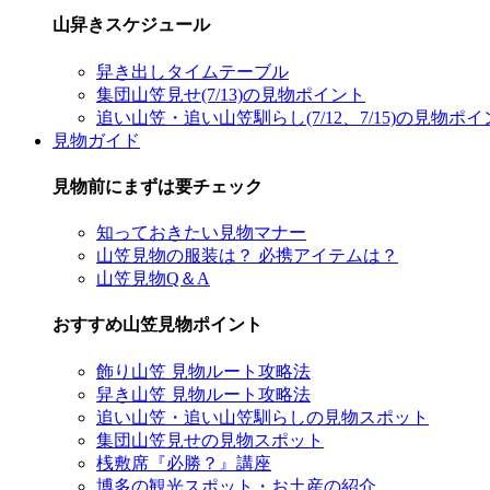
山舁きスケジュール
舁き出しタイムテーブル
集団山笠見せ(7/13)の見物ポイント
追い山笠・追い山笠馴らし(7/12、7/15)の見物ポ
見物ガイド
見物前にまずは要チェック
知っておきたい見物マナー
山笠見物の服装は？ 必携アイテムは？
山笠見物Q＆A
おすすめ山笠見物ポイント
飾り山笠 見物ルート攻略法
舁き山笠 見物ルート攻略法
追い山笠・追い山笠馴らしの見物スポット
集団山笠見せの見物スポット
桟敷席『必勝？』講座
博多の観光スポット・お土産の紹介