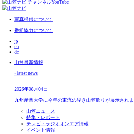
写真提供について
番組協力について
jp
en
de
山笠最新情報
- latest news
2026年08月04日
九州産業大学に今年の東流の舁き山笠飾りが展示されま
山笠ニュース
特集・レポート
テレビ・ラジオオンエア情報
イベント情報