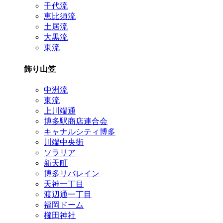
千代流
恵比須流
土居流
大黒流
東流
飾り山笠
中洲流
東流
上川端通
博多駅商店連合会
キャナルシティ博多
川端中央街
ソラリア
新天町
博多リバレイン
天神一丁目
渡辺通一丁目
福岡ドーム
櫛田神社