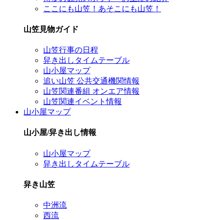
ここにも山笠！あそこにも山笠！
山笠見物ガイド
山笠行事の日程
舁き出しタイムテーブル
山小屋マップ
追い山笠 公共交通機関情報
山笠関連番組 オンエア情報
山笠関連イベント情報
山小屋マップ
山小屋/舁き出し情報
山小屋マップ
舁き出しタイムテーブル
舁き山笠
中洲流
西流