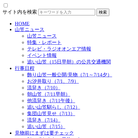
サイト内を検索
HOME
山笠ニュース
山笠ニュース
特集・レポート
テレビ・ラジオオンエア情報
イベント情報
追い山笠（15日早朝）の公共交通機関
行事日程
飾り山笠一般公開/見物（7/1～7/14夕）
お汐井取り（7/1、7/9）
流舁き（7/10）
朝山笠（7/11早朝）
他流舁き（7/11午後）
追い山笠馴らし（7/12）
集団山笠見せ（7/13）
流舁き（7/14）
追い山笠（7/15）
見物前にまずは要チェック