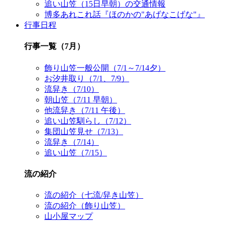
追い山笠（15日早朝）の交通情報
博多あれこれ話『ほのかの"あげなこげな"』
行事日程
行事一覧（7月）
飾り山笠一般公開（7/1～7/14夕）
お汐井取り（7/1、7/9）
流舁き（7/10）
朝山笠（7/11 早朝）
他流舁き（7/11 午後）
追い山笠馴らし（7/12）
集団山笠見せ（7/13）
流舁き（7/14）
追い山笠（7/15）
流の紹介
流の紹介（七流/舁き山笠）
流の紹介（飾り山笠）
山小屋マップ