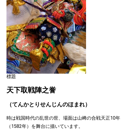
標題
天下取戦陣之誉
（てんかとりせんじんのほまれ）
時は戦国時代の乱世の世、場面は山﨑の合戦天正10年
（1582年）を舞台に描いています。