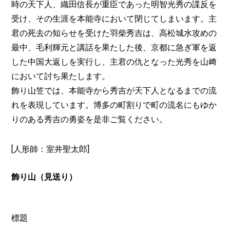
時の天下人、織田信長が重臣であった明智光秀の諜反を
受け、その生涯を本能寺において閉じてしまいます。主
君の死去の知らせを受けた羽柴秀吉は、高松城水攻めの
最中、毛利輝元と講話を果たした後、京都に急ぎ軍を返
した中国大返しを実行し、主君の仇となった光秀を山﨑
において討ち果たします。
飾り山笠では、本能寺から秀吉が天下人となるまでの流
れを表現しています。博多の町割りで町の流名にもゆか
りのある秀吉の勇姿を是非ご覧ください。
[人形師：室井聖太郎]
飾り山（見送り）
標題