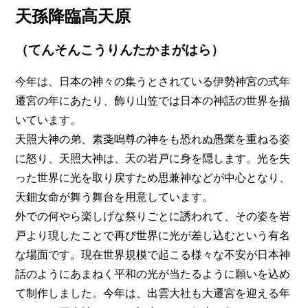
天孫降臨高天原
（てんそんこうりんたかまがはら）
今年は、日本の神々の集うとされている伊勢神宮の式年
遷宮の年にあたり、飾り山笠では日本の神話の世界を描
いています。
天照大神の弟、素戔嗚尊の神をも恐れぬ愚業を重ねる姿
に怒り、天照大神は、天の岩戸に身を隠します。光を失
った世界に光を取り戻すため思兼神などが中心となり、
天鈿女命が舞う舞台を用意しています。
外での何やら楽しげな祭りごとに誘われて、その姿を岩
戸より現したことで再び世界に光が差し込むという有名
な場面です。現在世界規模で起こる様々な不安が日本神
話のようにあまねく平和の光が当たるように願いを込め
て制作しました。今年は、出雲大社も大遷宮を迎える年