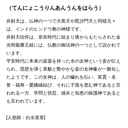
（てんにょこうりんあんうんをはらう）
弁財天は、仏神の一つで大黒天や毘沙門天と同様元々
は、インドのヒンドウ教の神様です。
弁財天信仰は、奈良時代に始まり唐からもたらされた金
光明最勝王経には、仏教の御法神の一つとして説かれて
います。
平安時代に本来の楽器を持った水の女神という姿が伝え
られ、琵琶を弾く美貌と艶やかな姿の女神像が一般化し
たようです。この女神は、人の穢れを払い、富貫・名
誉・福寿・愛嬌縁結び、それに子孫を恵む神であると言
われる一方、学問と技芸、雄弁と知恵の保護神であると
も言われています。
[人形師：白水英章]