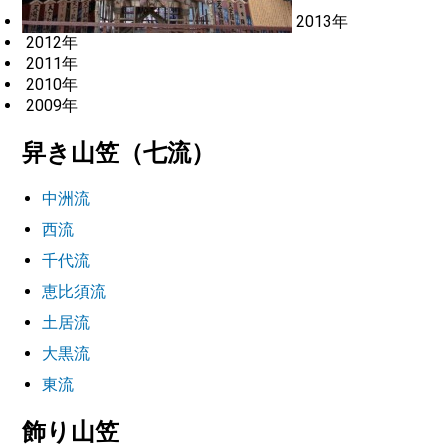
2013年
2012年
2011年
2010年
2009年
舁き山笠（七流）
中洲流
西流
千代流
恵比須流
土居流
大黒流
東流
飾り山笠