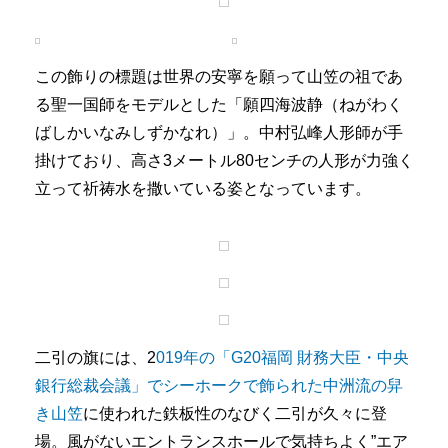
この飾りの標題は世界の安寧を願って山笠の祖であ
る聖一国師をモデルとした「願四海波静（ねがわく
ばしかいなみしずかなれ）」。中村弘峰人形師が手
掛けており、高さ3メートル80センチの人形が力強く
立って祈祷水を撒いている姿となっています。
二引の旗には、2
019年の「G20福岡 財務大臣・中央
銀行総裁会議」でシーホークで飾られた中洲流の舁
き山笠
に使われた鉄板性のなびく二引が久々に登
場。風がないエントランスホールで気持ちよく”エア