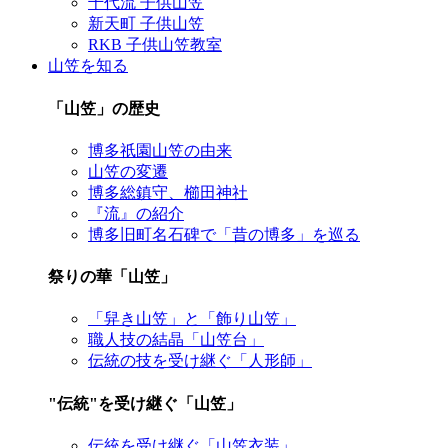
千代流 子供山笠
新天町 子供山笠
RKB 子供山笠教室
山笠を知る
「山笠」の歴史
博多祇園山笠の由来
山笠の変遷
博多総鎮守、櫛田神社
『流』の紹介
博多旧町名石碑で「昔の博多」を巡る
祭りの華「山笠」
「舁き山笠」と「飾り山笠」
職人技の結晶「山笠台」
伝統の技を受け継ぐ「人形師」
"伝統"を受け継ぐ「山笠」
伝統を受け継ぐ「山笠衣装」