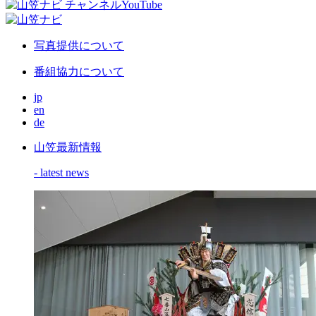
写真提供について
番組協力について
jp
en
de
山笠最新情報
- latest news