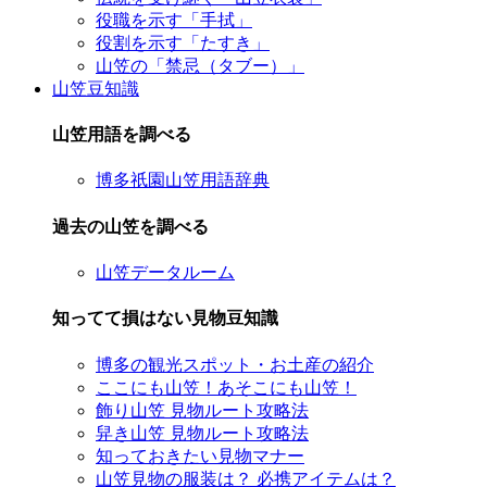
役職を示す「手拭」
役割を示す「たすき」
山笠の「禁忌（タブー）」
山笠豆知識
山笠用語を調べる
博多祇園山笠用語辞典
過去の山笠を調べる
山笠データルーム
知ってて損はない見物豆知識
博多の観光スポット・お土産の紹介
ここにも山笠！あそこにも山笠！
飾り山笠 見物ルート攻略法
舁き山笠 見物ルート攻略法
知っておきたい見物マナー
山笠見物の服装は？ 必携アイテムは？