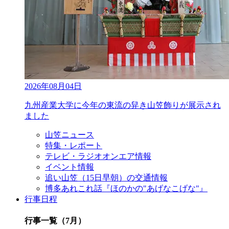
2026年08月04日
九州産業大学に今年の東流の舁き山笠飾りが展示され
ました
山笠ニュース
特集・レポート
テレビ・ラジオオンエア情報
イベント情報
追い山笠（15日早朝）の交通情報
博多あれこれ話『ほのかの"あげなこげな"』
行事日程
行事一覧（7月）