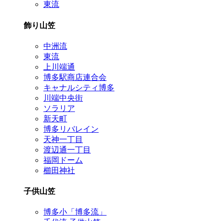
東流
飾り山笠
中洲流
東流
上川端通
博多駅商店連合会
キャナルシティ博多
川端中央街
ソラリア
新天町
博多リバレイン
天神一丁目
渡辺通一丁目
福岡ドーム
櫛田神社
子供山笠
博多小「博多流」