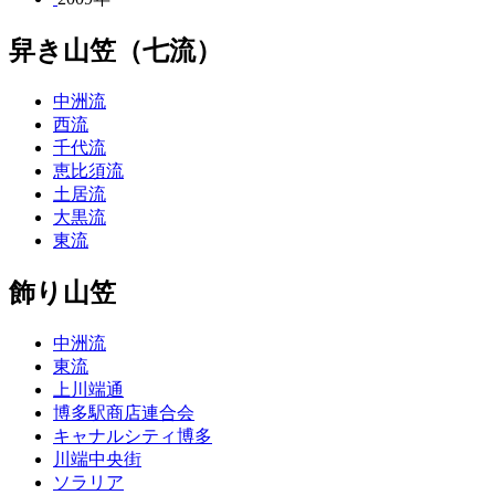
舁き山笠（七流）
中洲流
西流
千代流
恵比須流
土居流
大黒流
東流
飾り山笠
中洲流
東流
上川端通
博多駅商店連合会
キャナルシティ博多
川端中央街
ソラリア