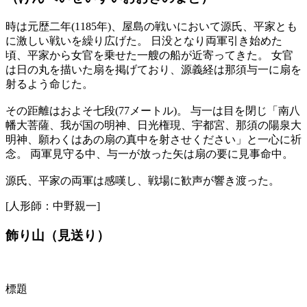
時は元歴二年(1185年)、屋島の戦いにおいて源氏、平家とも
に激しい戦いを繰り広げた。 日没となり両軍引き始めた
頃、平家から女官を乗せた一艘の船が近寄ってきた。 女官
は日の丸を描いた扇を掲げており、源義経は那須与一に扇を
射るよう命じた。
その距離はおよそ七段(77メートル)。 与一は目を閉じ「南八
幡大菩薩、我が国の明神、日光権現、宇都宮、那須の陽泉大
明神、願わくはあの扇の真中を射させください」と一心に祈
念。 両軍見守る中、与一が放った矢は扇の要に見事命中。
源氏、平家の両軍は感嘆し、戦場に歓声が響き渡った。
[人形師：中野親一]
飾り山（見送り）
標題