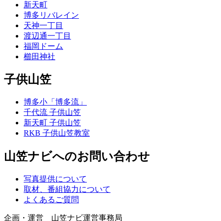
新天町
博多リバレイン
天神一丁目
渡辺通一丁目
福岡ドーム
櫛田神社
子供山笠
博多小「博多流」
千代流 子供山笠
新天町 子供山笠
RKB 子供山笠教室
山笠ナビへのお問い合わせ
写真提供について
取材、番組協力について
よくあるご質問
企画・運営 山笠ナビ運営事務局