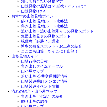
知っておきたい見物マナー
山笠見物の服装は？ 必携アイテムは？
山笠見物Q＆A
おすすめ山笠見物ポイント
飾り山笠 見物ルート攻略法
舁き山笠 見物ルート攻略法
追い山笠・追い山笠馴らしの見物スポット
集団山笠見せの見物スポット
桟敷席『必勝？』講座
博多の観光スポット・お土産の紹介
ここにも山笠！あそこにも山笠！
山笠見物ガイド
山笠行事の日程
舁き出しタイムテーブル
山小屋マップ
追い山笠 公共交通機関情報
山笠関連番組 オンエア情報
山笠関連イベント情報
流れの紹介・山小屋マップ
舁き山笠（七流）の紹介
飾り山笠の紹介
山小屋マップ