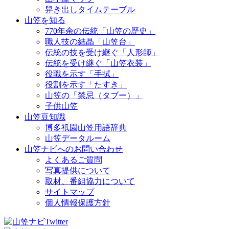
舁き出しタイムテーブル
山笠を知る
770年余の伝統「山笠の歴史」
職人技の結晶「山笠台」
伝統の技を受け継ぐ「人形師」
伝統を受け継ぐ「山笠衣装」
役職を示す「手拭」
役割を示す「たすき」
山笠の「禁忌（タブー）」
子供山笠
山笠豆知識
博多祇園山笠用語辞典
山笠データルーム
山笠ナビへのお問い合わせ
よくあるご質問
写真提供について
取材、番組協力について
サイトマップ
個人情報保護方針