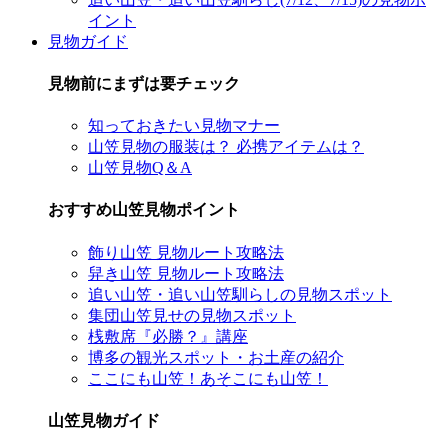
イント
見物ガイド
見物前にまずは要チェック
知っておきたい見物マナー
山笠見物の服装は？ 必携アイテムは？
山笠見物Q＆A
おすすめ山笠見物ポイント
飾り山笠 見物ルート攻略法
舁き山笠 見物ルート攻略法
追い山笠・追い山笠馴らしの見物スポット
集団山笠見せの見物スポット
桟敷席『必勝？』講座
博多の観光スポット・お土産の紹介
ここにも山笠！あそこにも山笠！
山笠見物ガイド