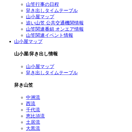
山笠行事の日程
舁き出しタイムテーブル
山小屋マップ
追い山笠 公共交通機関情報
山笠関連番組 オンエア情報
山笠関連イベント情報
山小屋マップ
山小屋/舁き出し情報
山小屋マップ
舁き出しタイムテーブル
舁き山笠
中洲流
西流
千代流
恵比須流
土居流
大黒流