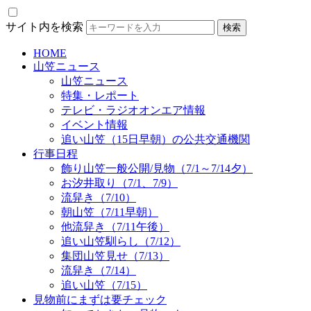
サイト内を検索
HOME
山笠ニュース
山笠ニュース
特集・レポート
テレビ・ラジオオンエア情報
イベント情報
追い山笠（15日早朝）の公共交通機関
行事日程
飾り山笠一般公開/見物（7/1～7/14夕）
お汐井取り（7/1、7/9）
流舁き（7/10）
朝山笠（7/11早朝）
他流舁き（7/11午後）
追い山笠馴らし（7/12）
集団山笠見せ（7/13）
流舁き（7/14）
追い山笠（7/15）
見物前にまずは要チェック