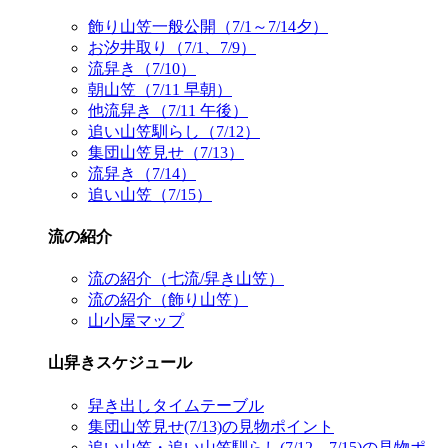
飾り山笠一般公開（7/1～7/14夕）
お汐井取り（7/1、7/9）
流舁き（7/10）
朝山笠（7/11 早朝）
他流舁き（7/11 午後）
追い山笠馴らし（7/12）
集団山笠見せ（7/13）
流舁き（7/14）
追い山笠（7/15）
流の紹介
流の紹介（七流/舁き山笠）
流の紹介（飾り山笠）
山小屋マップ
山舁きスケジュール
舁き出しタイムテーブル
集団山笠見せ(7/13)の見物ポイント
追い山笠・追い山笠馴らし(7/12、7/15)の見物ポ