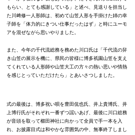
もらい、とても感謝している」と述べ、見送りを担当し
た川﨑修一人形師は、初めて山笠人形を手掛けた姉の幸
子師を「体力的にきつい仕事だったはず」と時にユーモ
アを混ぜながら思いやりました。
また、今年の千代流総務を務めた川口氏は「千代流の舁
き山笠の展示を機に、県民の皆様に博多祇園山笠を支え
てくれている人形師や山笠大工の方々の熱い思いや情熱
を感じとっていただけたら」とあいさつしました。
式の最後は、博多祝い唄を豊田侃也氏、井上貴博氏、井
上博行氏がそれぞれ一番ずつ謡いあげ、最後に川口総務
が音頭を取って櫛田神社に向かって全員で手一本を入
れ、お披露目式は和やかな雰囲気の中、無事終了しまし