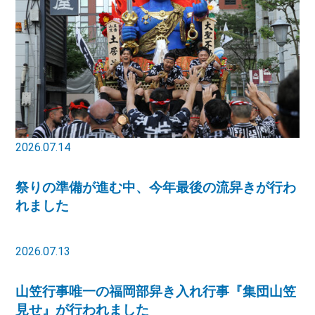
2026.07.14
祭りの準備が進む中、今年最後の流舁きが行わ
れました
2026.07.13
山笠行事唯一の福岡部舁き入れ行事『集団山笠
見せ』が行われました