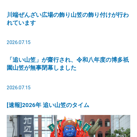
川端ぜんざい広場の飾り山笠の飾り付けが行わ
れています
2026.07.15
「追い山笠」が齋行され、令和八年度の博多祇
園山笠が無事閉幕しました
2026.07.15
[速報]2026年 追い山笠のタイム