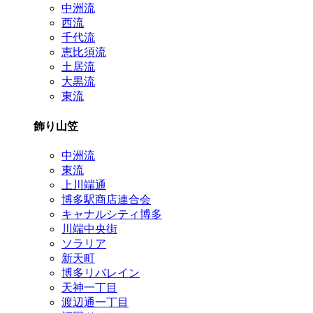
中洲流
西流
千代流
恵比須流
土居流
大黒流
東流
飾り山笠
中洲流
東流
上川端通
博多駅商店連合会
キャナルシティ博多
川端中央街
ソラリア
新天町
博多リバレイン
天神一丁目
渡辺通一丁目