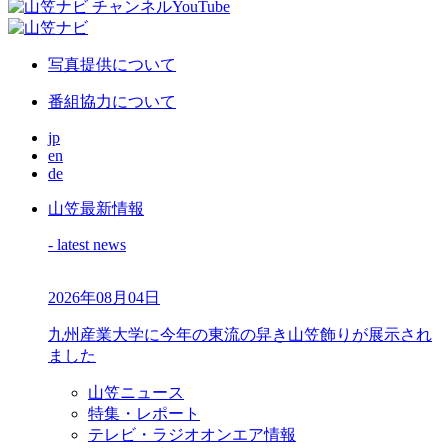
写真提供について
番組協力について
jp
en
de
山笠最新情報
- latest news
2026年08月04日
九州産業大学に今年の東流の舁き山笠飾りが展示され
ました
山笠ニュース
特集・レポート
テレビ・ラジオオンエア情報