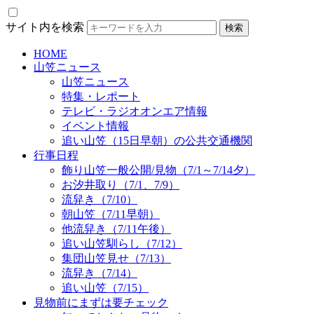
サイト内を検索
HOME
山笠ニュース
山笠ニュース
特集・レポート
テレビ・ラジオオンエア情報
イベント情報
追い山笠（15日早朝）の公共交通機関
行事日程
飾り山笠一般公開/見物（7/1～7/14夕）
お汐井取り（7/1、7/9）
流舁き（7/10）
朝山笠（7/11早朝）
他流舁き（7/11午後）
追い山笠馴らし（7/12）
集団山笠見せ（7/13）
流舁き（7/14）
追い山笠（7/15）
見物前にまずは要チェック