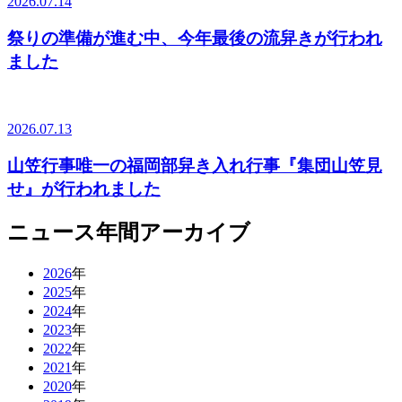
2026.07.14
祭りの準備が進む中、今年最後の流舁きが行われ
ました
2026.07.13
山笠行事唯一の福岡部舁き入れ行事『集団山笠見
せ』が行われました
ニュース年間アーカイブ
2026
年
2025
年
2024
年
2023
年
2022
年
2021
年
2020
年