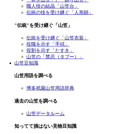
職人技の結晶「山笠台」
伝統の技を受け継ぐ「人形師」
"伝統"を受け継ぐ「山笠」
伝統を受け継ぐ「山笠衣装」
役職を示す「手拭」
役割を示す「たすき」
山笠の「禁忌（タブー）」
山笠豆知識
山笠用語を調べる
博多祇園山笠用語辞典
過去の山笠を調べる
山笠データルーム
知ってて損はない見物豆知識