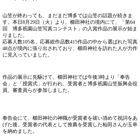
山笠が終わっても、まだまだ博多では山笠の話題が続きま
す。本日8月29日（火）より、櫛田神社の境内にて、「第64
回 博多祇園山笠写真コンテスト」の入賞作品の展示が始ま
りました。
応募人数105名、応募総作品数415作品の中から選ばれた写真
48点が境内に張り出されており、櫛田神社を訪れた人が力作
に見入っていました。
作品の展示に先駆けて、櫛田神社では午後3時より「奉告
会」と「授賞式」が行われ、受賞者と博多祇園山笠振興会役
員、審査員らが参加しました。
奉告会にて、櫛田神社の神職が受賞者を祓い清めて祝詞をあ
げた後、受賞者の代表として推薦を受賞した杣田さんが玉串
を納めました。