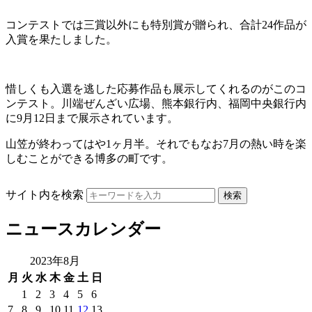
コンテストでは三賞以外にも特別賞が贈られ、合計24作品が
入賞を果たしました。
惜しくも入選を逃した応募作品も展示してくれるのがこのコ
ンテスト。川端ぜんざい広場、熊本銀行内、福岡中央銀行内
に9月12日まで展示されています。
山笠が終わってはや1ヶ月半。それでもなお7月の熱い時を楽
しむことができる博多の町です。
サイト内を検索
ニュースカレンダー
2023年8月
月
火
水
木
金
土
日
1
2
3
4
5
6
7
8
9
10
11
12
13