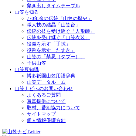
舁き出しタイムテーブル
山笠を知る
770年余の伝統「山笠の歴史」
職人技の結晶「山笠台」
伝統の技を受け継ぐ「人形師」
伝統を受け継ぐ「山笠衣装」
役職を示す「手拭」
役割を示す「たすき」
山笠の「禁忌（タブー）」
子供山笠
山笠豆知識
博多祇園山笠用語辞典
山笠データルーム
山笠ナビへのお問い合わせ
よくあるご質問
写真提供について
取材、番組協力について
サイトマップ
個人情報保護方針