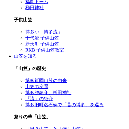
福岡ドーム
櫛田神社
子供山笠
博多小「博多流」
千代流 子供山笠
新天町 子供山笠
RKB 子供山笠教室
山笠を知る
「山笠」の歴史
博多祇園山笠の由来
山笠の変遷
博多総鎮守、櫛田神社
『流』の紹介
博多旧町名石碑で「昔の博多」を巡る
祭りの華「山笠」
「舁き山笠」と「飾り山笠」