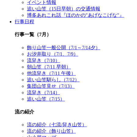
イベント情報
追い山笠（15日早朝）の交通情報
博多あれこれ話『ほのかの"あげなこげな"』
行事日程
行事一覧（7月）
飾り山笠一般公開（7/1～7/14夕）
お汐井取り（7/1、7/9）
流舁き（7/10）
朝山笠（7/11 早朝）
他流舁き（7/11 午後）
追い山笠馴らし（7/12）
集団山笠見せ（7/13）
流舁き（7/14）
追い山笠（7/15）
流の紹介
流の紹介（七流/舁き山笠）
流の紹介（飾り山笠）