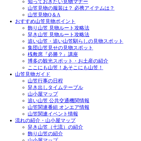
知っておきたい見物マナー
山笠見物の服装は？ 必携アイテムは？
山笠見物Q＆A
おすすめ山笠見物ポイント
飾り山笠 見物ルート攻略法
舁き山笠 見物ルート攻略法
追い山笠・追い山笠馴らしの見物スポット
集団山笠見せの見物スポット
桟敷席『必勝？』講座
博多の観光スポット・お土産の紹介
ここにも山笠！あそこにも山笠！
山笠見物ガイド
山笠行事の日程
舁き出しタイムテーブル
山小屋マップ
追い山笠 公共交通機関情報
山笠関連番組 オンエア情報
山笠関連イベント情報
流れの紹介・山小屋マップ
舁き山笠（七流）の紹介
飾り山笠の紹介
山小屋マップ