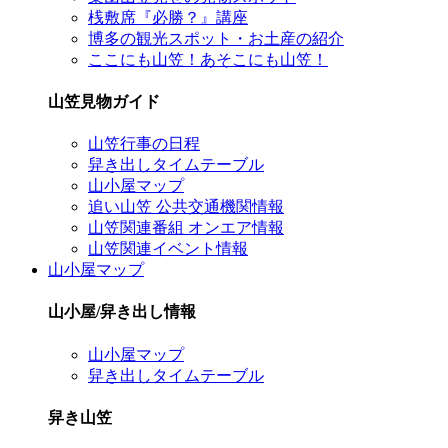
桟敷席『必勝？』講座
博多の観光スポット・お土産の紹介
ここにも山笠！あそこにも山笠！
山笠見物ガイド
山笠行事の日程
舁き出しタイムテーブル
山小屋マップ
追い山笠 公共交通機関情報
山笠関連番組 オンエア情報
山笠関連イベント情報
山小屋マップ
山小屋/舁き出し情報
山小屋マップ
舁き出しタイムテーブル
舁き山笠