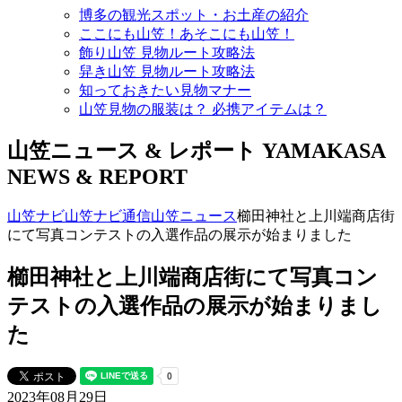
博多の観光スポット・お土産の紹介
ここにも山笠！あそこにも山笠！
飾り山笠 見物ルート攻略法
舁き山笠 見物ルート攻略法
知っておきたい見物マナー
山笠見物の服装は？ 必携アイテムは？
山笠ニュース & レポート
YAMAKASA
NEWS & REPORT
山笠ナビ
山笠ナビ通信
山笠ニュース
櫛田神社と上川端商店街
にて写真コンテストの入選作品の展示が始まりました
櫛田神社と上川端商店街にて写真コン
テストの入選作品の展示が始まりまし
た
2023年08月29日