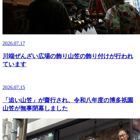
2026.07.17
川端ぜんざい広場の飾り山笠の飾り付けが行われ
ています
2026.07.15
「追い山笠」が齋行され、令和八年度の博多祇園
山笠が無事閉幕しました