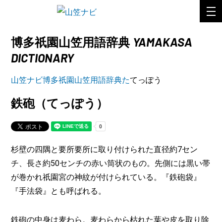
YAMAKASA
博多祇園山笠用語辞典
DICTIONARY
山笠ナビ
博多祇園山笠用語辞典
た
てっぽう
鉄砲
（てっぽう）
杉壁の四隅と要所要所に取り付けられた直径約7セン
チ、長さ約50センチの赤い筒状のもの。先側には黒い帯
が巻かれ祇園宮の神紋が付けられている。『鉄砲袋』
『手法袋』とも呼ばれる。
鉄砲の中身は麦わら。麦わらから枯れた葉や皮を取り除