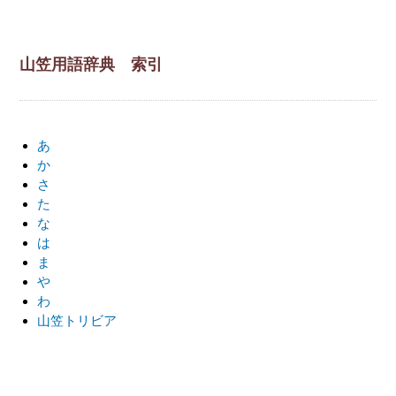
山笠用語辞典 索引
あ
か
さ
た
な
は
ま
や
わ
山笠トリビア