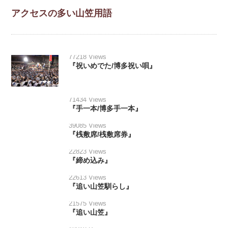
アクセスの多い山笠用語
77218 Views
『祝いめでた/博多祝い唄』
71434 Views
『手一本/博多手一本』
39085 Views
『桟敷席/桟敷席券』
22823 Views
『締め込み』
22613 Views
『追い山笠馴らし』
21575 Views
『追い山笠』