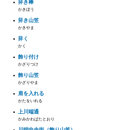
舁き棒
かきぼう
舁き山笠
かきやま
舁く
かく
飾り付け
かざりつけ
飾り山笠
かざりやま
肩を入れる
かたをいれる
上川端通
かみかわばたとおり
川端中央街（飾り山笠）