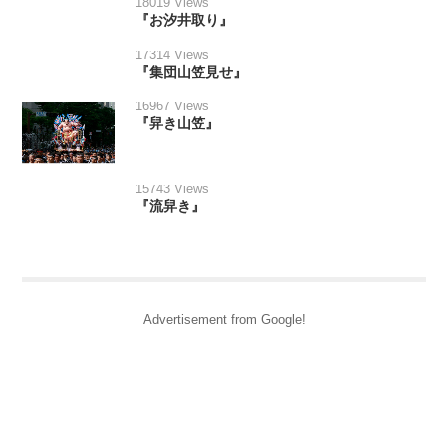
18019 Views
『お汐井取り』
17314 Views
『集団山笠見せ』
16967 Views
『舁き山笠』
15743 Views
『流舁き』