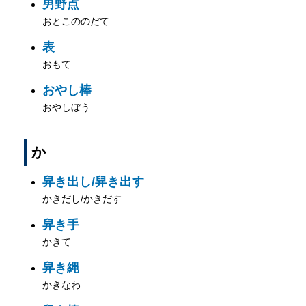
男野点
おとこののだて
表
おもて
おやし棒
おやしぼう
か
舁き出し/舁き出す
かきだし/かきだす
舁き手
かきて
舁き縄
かきなわ