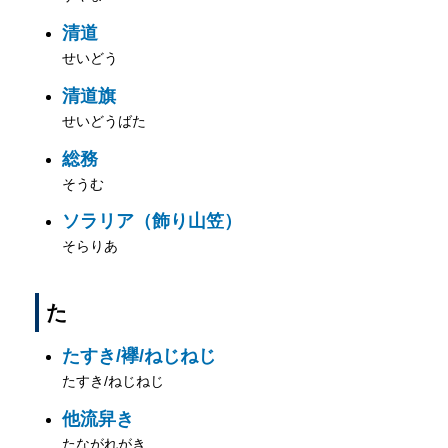
清道
せいどう
清道旗
せいどうばた
総務
そうむ
ソラリア（飾り山笠）
そらりあ
た
たすき/襷/ねじねじ
たすき/ねじねじ
他流舁き
たながれがき