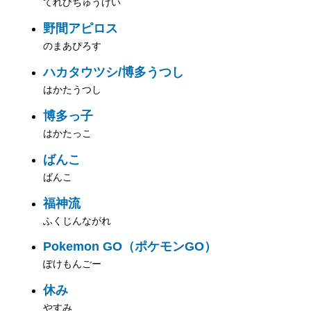
てれびちゅうけい
野間アピロス
のまあぴろす
ハカタウツシ/博多うつし
はかたうつし
博多っ子
はかたっこ
ばんこ
ばんこ
福神流
ふくじんながれ
Pokemon GO（ポケモンGO）
ぽけもんごー
休み
やすみ