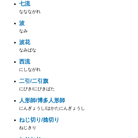
七流
ななながれ
波
なみ
波花
なみばな
西流
にしながれ
二引/二引旗
にびき/にびきばた
人形師/博多人形師
にんぎょうし/はかたにんぎょうし
ねじ切り/捻切り
ねじきり