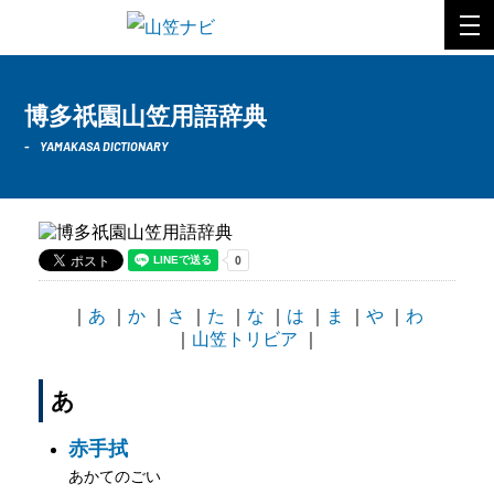
博多祇園山笠用語辞典
YAMAKASA DICTIONARY
｜
あ
｜
か
｜
さ
｜
た
｜
な
｜
は
｜
ま
｜
や
｜
わ
｜
山笠トリビア
｜
あ
赤手拭
あかてのごい