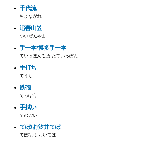
千代流
ちよながれ
追善山笠
ついぜんやま
手一本/博多手一本
ていっぽん/はかたていっぽん
手打ち
てうち
鉄砲
てっぽう
手拭い
てのごい
てぼ/お汐井てぼ
てぼ/おしおいてぼ