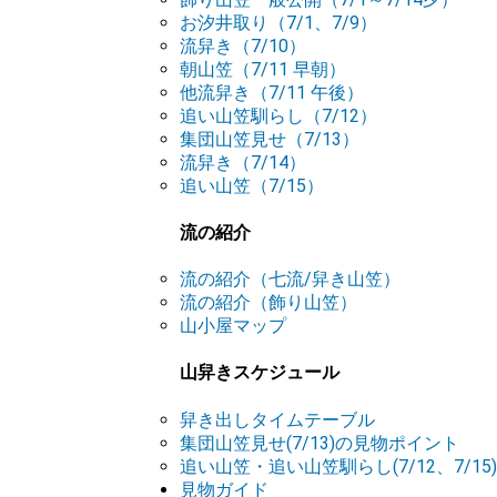
お汐井取り（7/1、7/9）
流舁き（7/10）
朝山笠（7/11 早朝）
他流舁き（7/11 午後）
追い山笠馴らし（7/12）
集団山笠見せ（7/13）
流舁き（7/14）
追い山笠（7/15）
流の紹介
流の紹介（七流/舁き山笠）
流の紹介（飾り山笠）
山小屋マップ
山舁きスケジュール
舁き出しタイムテーブル
集団山笠見せ(7/13)の見物ポイント
追い山笠・追い山笠馴らし(7/12、7/1
見物ガイド