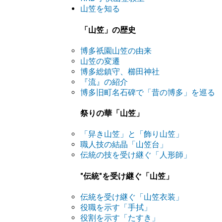
山笠を知る
「山笠」の歴史
博多祇園山笠の由来
山笠の変遷
博多総鎮守、櫛田神社
『流』の紹介
博多旧町名石碑で「昔の博多」を巡る
祭りの華「山笠」
「舁き山笠」と「飾り山笠」
職人技の結晶「山笠台」
伝統の技を受け継ぐ「人形師」
"伝統"を受け継ぐ「山笠」
伝統を受け継ぐ「山笠衣装」
役職を示す「手拭」
役割を示す「たすき」