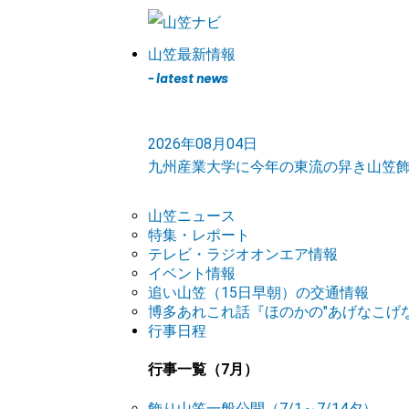
山笠最新情報
- latest news
2026年08月04日
九州産業大学に今年の東流の舁き山笠
山笠ニュース
特集・レポート
テレビ・ラジオオンエア情報
イベント情報
追い山笠（15日早朝）の交通情報
博多あれこれ話『ほのかの"あげなこげな
行事日程
行事一覧（7月）
飾り山笠一般公開（7/1～7/14夕）