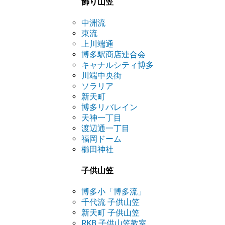
飾り山笠
中洲流
東流
上川端通
博多駅商店連合会
キャナルシティ博多
川端中央街
ソラリア
新天町
博多リバレイン
天神一丁目
渡辺通一丁目
福岡ドーム
櫛田神社
子供山笠
博多小「博多流」
千代流 子供山笠
新天町 子供山笠
RKB 子供山笠教室