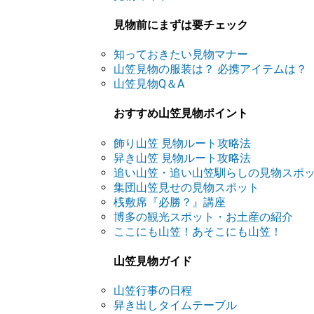
見物前にまずは要チェック
知っておきたい見物マナー
山笠見物の服装は？ 必携アイテムは？
山笠見物Q＆A
おすすめ山笠見物ポイント
飾り山笠 見物ルート攻略法
舁き山笠 見物ルート攻略法
追い山笠・追い山笠馴らしの見物スポ
集団山笠見せの見物スポット
桟敷席『必勝？』講座
博多の観光スポット・お土産の紹介
ここにも山笠！あそこにも山笠！
山笠見物ガイド
山笠行事の日程
舁き出しタイムテーブル