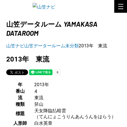
YAMAKASA
山笠データルーム
DATAROOM
山笠ナビ
山笠データールーム
未分類
2013年 東流
2013年 東流
年
2013年
番山
4
流
東流
種類
舁山
天女降臨払暗雲
標題
（てんにょこうりんあんうんをはらう）
人形師
白水英章