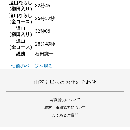
追山ならし
32秒46
（櫛田入り）
追山ならし
25分57秒
（全コース）
追山
32秒06
（櫛田入り）
追山
28分49秒
（全コース）
総務
福田謙一
一つ前のページへ戻る
山笠ナビへのお問い合わせ
写真提供について
取材、番組協力について
よくあるご質問