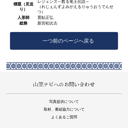
レジェンズ～甦る竜王伝説～
標題（見送
（れじぇんずよみがえるりゅうおうでんせ
り）
つ）
人形師
置鮎正弘
総務
新宮松比古
一つ前のページへ戻る
山笠ナビへのお問い合わせ
写真提供について
取材、番組協力について
よくあるご質問