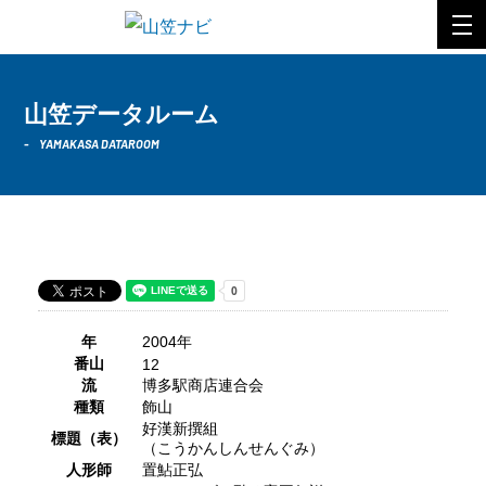
山笠データルーム
YAMAKASA DATAROOM
2004年 博多駅商店連合会
年
2004年
番山
12
流
博多駅商店連合会
種類
飾山
好漢新撰組
標題（表）
（こうかんしんせんぐみ）
人形師
置鮎正弘