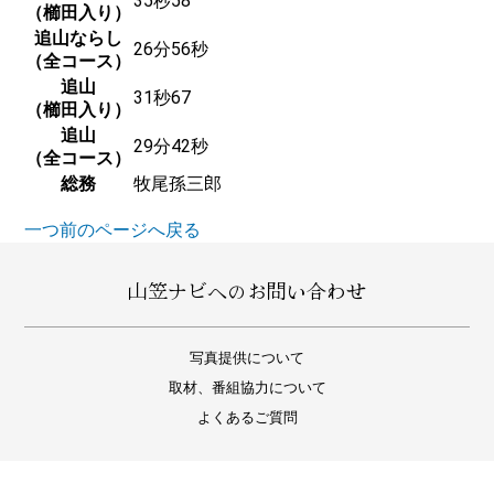
35秒58
（櫛田入り）
追山ならし
26分56秒
（全コース）
追山
31秒67
（櫛田入り）
追山
29分42秒
（全コース）
総務
牧尾孫三郎
一つ前のページへ戻る
山笠ナビへのお問い合わせ
写真提供について
取材、番組協力について
よくあるご質問