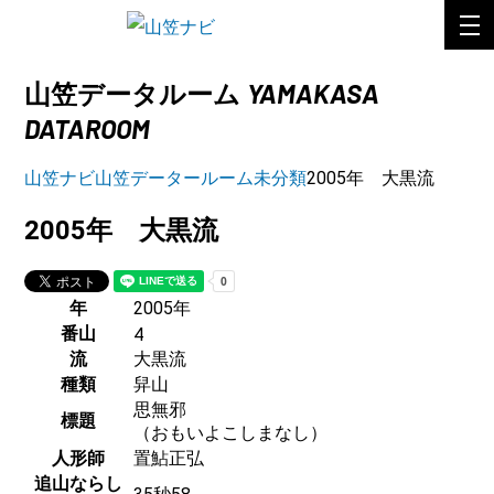
YAMAKASA
山笠データルーム
DATAROOM
山笠ナビ
山笠データールーム
未分類
2005年 大黒流
2005年 大黒流
年
2005年
番山
4
流
大黒流
種類
舁山
思無邪
標題
（おもいよこしまなし）
人形師
置鮎正弘
追山ならし