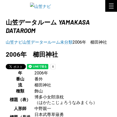
YAMAKASA
山笠データルーム
DATAROOM
山笠ナビ
山笠データールーム
未分類
2006年 櫛田神社
2006年 櫛田神社
年
2006年
番山
番外
流
櫛田神社
種類
飾山
博多小女郎浪枕
標題（表）
（はかたこじょろうなみまくら）
人形師
中野親一
日本武尊草薙勇