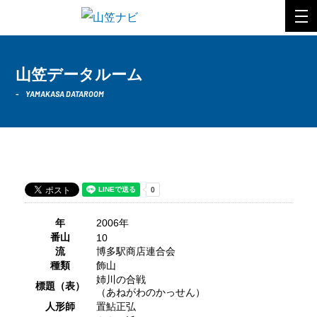
山笠データルーム
YAMAKASA DATAROOM
2006年 博多駅商店連合会
年
2006年
番山
10
流
博多駅商店連合会
種類
飾山
姉川の合戦
標題（表）
（あねがわのかっせん）
人形師
置鮎正弘