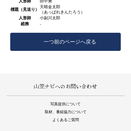
人形師
田中勇
天晴金太郎
標題（見送り）
（あっぱれきんたろう）
人形師
小副川太郎
総務
-
一つ前のページへ戻る
山笠ナビへのお問い合わせ
写真提供について
取材、番組協力について
よくあるご質問