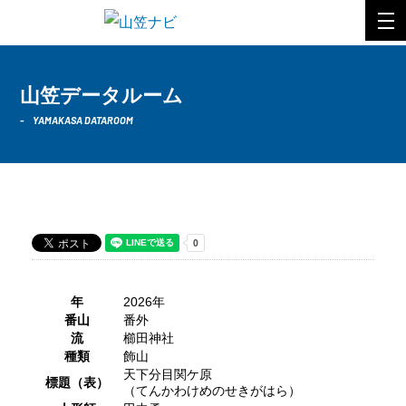
山笠データルーム
YAMAKASA DATAROOM
2026年 櫛田神社
年
2026年
番山
番外
流
櫛田神社
種類
飾山
天下分目関ケ原
標題（表）
（てんかわけめのせきがはら）