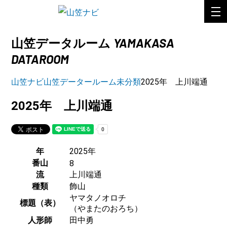
YAMAKASA
山笠データルーム
DATAROOM
山笠ナビ
山笠データールーム
未分類
2025年 上川端通
2025年 上川端通
年
2025年
番山
8
流
上川端通
種類
飾山
ヤマタノオロチ
標題（表）
（やまたのおろち）
人形師
田中勇