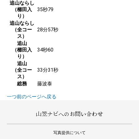
追山ならし
（櫛田入
35秒79
り）
追山ならし
（全コー
28分57秒
ス）
追山
（櫛田入
34秒60
り）
追山
（全コー
33分31秒
ス）
総務
藤波泰
一つ前のページへ戻る
山笠ナビへのお問い合わせ
写真提供について