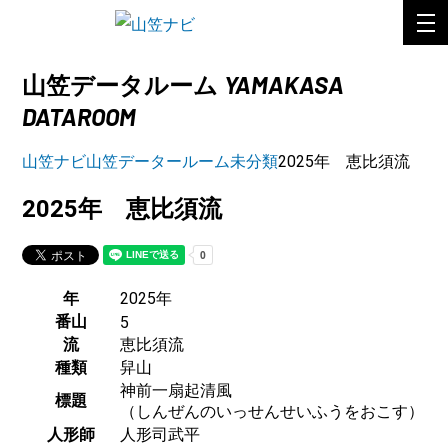
YAMAKASA
山笠データルーム
DATAROOM
山笠ナビ
山笠データールーム
未分類
2025年 恵比須流
2025年 恵比須流
年
2025年
番山
5
流
恵比須流
種類
舁山
神前一扇起清風
標題
（しんぜんのいっせんせいふうをおこす）
人形師
人形司武平