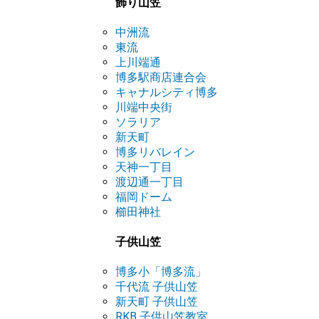
飾り山笠
中洲流
東流
上川端通
博多駅商店連合会
キャナルシティ博多
川端中央街
ソラリア
新天町
博多リバレイン
天神一丁目
渡辺通一丁目
福岡ドーム
櫛田神社
子供山笠
博多小「博多流」
千代流 子供山笠
新天町 子供山笠
RKB 子供山笠教室