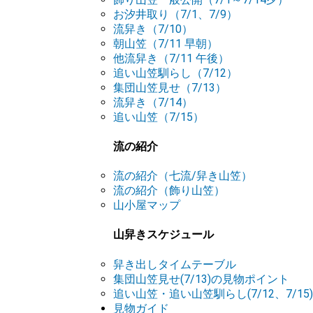
お汐井取り（7/1、7/9）
流舁き（7/10）
朝山笠（7/11 早朝）
他流舁き（7/11 午後）
追い山笠馴らし（7/12）
集団山笠見せ（7/13）
流舁き（7/14）
追い山笠（7/15）
流の紹介
流の紹介（七流/舁き山笠）
流の紹介（飾り山笠）
山小屋マップ
山舁きスケジュール
舁き出しタイムテーブル
集団山笠見せ(7/13)の見物ポイント
追い山笠・追い山笠馴らし(7/12、7/1
見物ガイド