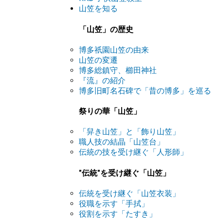
山笠を知る
「山笠」の歴史
博多祇園山笠の由来
山笠の変遷
博多総鎮守、櫛田神社
『流』の紹介
博多旧町名石碑で「昔の博多」を巡る
祭りの華「山笠」
「舁き山笠」と「飾り山笠」
職人技の結晶「山笠台」
伝統の技を受け継ぐ「人形師」
"伝統"を受け継ぐ「山笠」
伝統を受け継ぐ「山笠衣装」
役職を示す「手拭」
役割を示す「たすき」