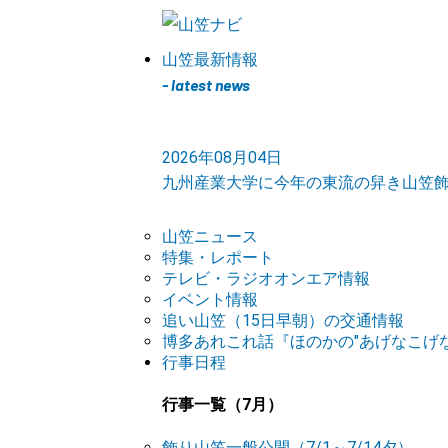
山笠最新情報
- latest news
2026年08月04日
九州産業大学に今年の東流の舁き山笠
山笠ニュース
特集・レポート
テレビ・ラジオオンエア情報
イベント情報
追い山笠（15日早朝）の交通情報
博多あれこれ話『ほのかの"あげなこげな
行事日程
行事一覧（7月）
飾り山笠一般公開（7/1～7/14夕）