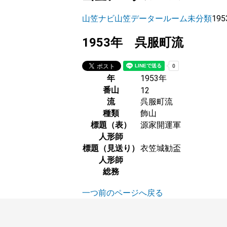
山笠ナビ
山笠データールーム
未分類
19
1953年 呉服町流
年
1953年
番山
12
流
呉服町流
種類
飾山
標題（表）
源家開運軍
人形師
標題（見送り）
衣笠城勧盃
人形師
総務
一つ前のページへ戻る