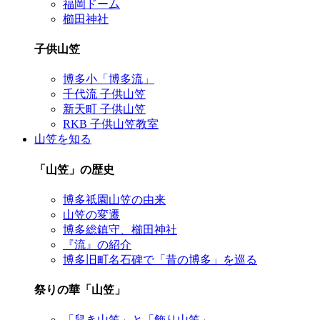
福岡ドーム
櫛田神社
子供山笠
博多小「博多流」
千代流 子供山笠
新天町 子供山笠
RKB 子供山笠教室
山笠を知る
「山笠」の歴史
博多祇園山笠の由来
山笠の変遷
博多総鎮守、櫛田神社
『流』の紹介
博多旧町名石碑で「昔の博多」を巡る
祭りの華「山笠」
「舁き山笠」と「飾り山笠」