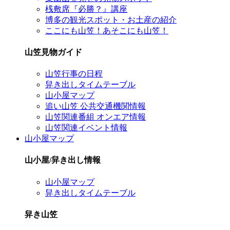
桟敷席『必勝？』講座
博多の観光スポット・お土産の紹介
ここにも山笠！あそこにも山笠！
山笠見物ガイド
山笠行事の日程
舁き出しタイムテーブル
山小屋マップ
追い山笠 公共交通機関情報
山笠関連番組 オンエア情報
山笠関連イベント情報
山小屋マップ
山小屋/舁き出し情報
山小屋マップ
舁き出しタイムテーブル
舁き山笠