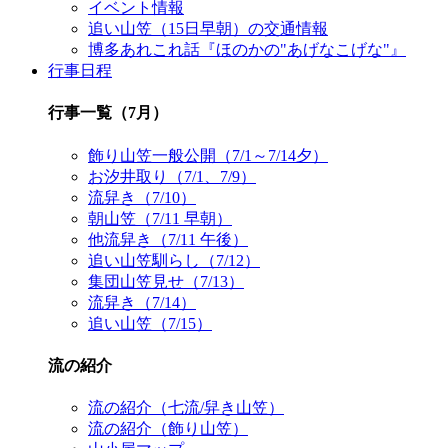
イベント情報
追い山笠（15日早朝）の交通情報
博多あれこれ話『ほのかの"あげなこげな"』
行事日程
行事一覧（7月）
飾り山笠一般公開（7/1～7/14夕）
お汐井取り（7/1、7/9）
流舁き（7/10）
朝山笠（7/11 早朝）
他流舁き（7/11 午後）
追い山笠馴らし（7/12）
集団山笠見せ（7/13）
流舁き（7/14）
追い山笠（7/15）
流の紹介
流の紹介（七流/舁き山笠）
流の紹介（飾り山笠）