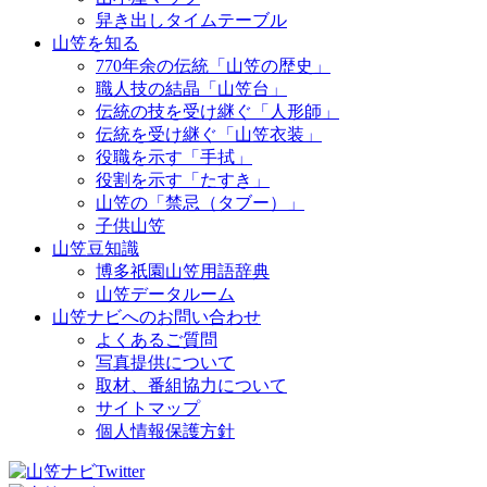
舁き出しタイムテーブル
山笠を知る
770年余の伝統「山笠の歴史」
職人技の結晶「山笠台」
伝統の技を受け継ぐ「人形師」
伝統を受け継ぐ「山笠衣装」
役職を示す「手拭」
役割を示す「たすき」
山笠の「禁忌（タブー）」
子供山笠
山笠豆知識
博多祇園山笠用語辞典
山笠データルーム
山笠ナビへのお問い合わせ
よくあるご質問
写真提供について
取材、番組協力について
サイトマップ
個人情報保護方針