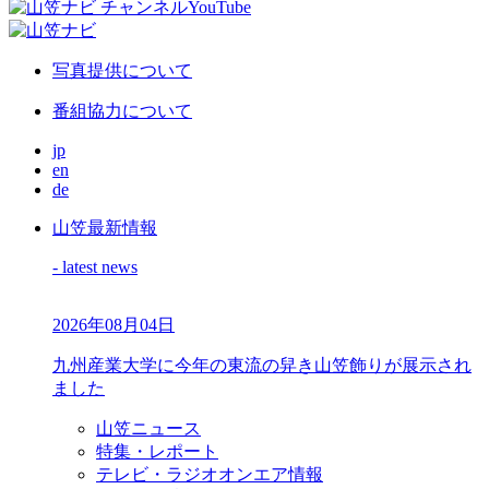
写真提供について
番組協力について
jp
en
de
山笠最新情報
- latest news
2026年08月04日
九州産業大学に今年の東流の舁き山笠飾りが展示され
ました
山笠ニュース
特集・レポート
テレビ・ラジオオンエア情報