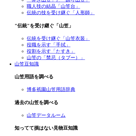
職人技の結晶「山笠台」
伝統の技を受け継ぐ「人形師」
"伝統"を受け継ぐ「山笠」
伝統を受け継ぐ「山笠衣装」
役職を示す「手拭」
役割を示す「たすき」
山笠の「禁忌（タブー）」
山笠豆知識
山笠用語を調べる
博多祇園山笠用語辞典
過去の山笠を調べる
山笠データルーム
知ってて損はない見物豆知識