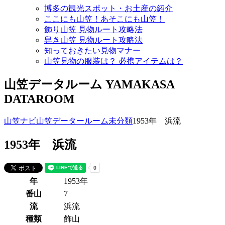
博多の観光スポット・お土産の紹介
ここにも山笠！あそこにも山笠！
飾り山笠 見物ルート攻略法
舁き山笠 見物ルート攻略法
知っておきたい見物マナー
山笠見物の服装は？ 必携アイテムは？
山笠データルーム
YAMAKASA
DATAROOM
山笠ナビ
山笠データールーム
未分類
1953年 浜流
1953年 浜流
年
1953年
番山
7
流
浜流
種類
飾山