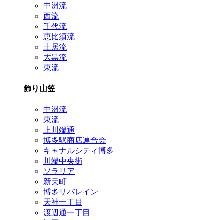
中洲流
西流
千代流
恵比須流
土居流
大黒流
東流
飾り山笠
中洲流
東流
上川端通
博多駅商店連合会
キャナルシティ博多
川端中央街
ソラリア
新天町
博多リバレイン
天神一丁目
渡辺通一丁目