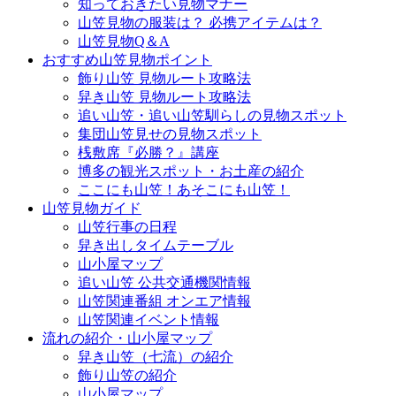
知っておきたい見物マナー
山笠見物の服装は？ 必携アイテムは？
山笠見物Q＆A
おすすめ山笠見物ポイント
飾り山笠 見物ルート攻略法
舁き山笠 見物ルート攻略法
追い山笠・追い山笠馴らしの見物スポット
集団山笠見せの見物スポット
桟敷席『必勝？』講座
博多の観光スポット・お土産の紹介
ここにも山笠！あそこにも山笠！
山笠見物ガイド
山笠行事の日程
舁き出しタイムテーブル
山小屋マップ
追い山笠 公共交通機関情報
山笠関連番組 オンエア情報
山笠関連イベント情報
流れの紹介・山小屋マップ
舁き山笠（七流）の紹介
飾り山笠の紹介
山小屋マップ