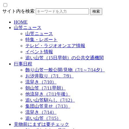
サイト内を検索
HOME
山笠ニュース
山笠ニュース
特集・レポート
テレビ・ラジオオンエア情報
イベント情報
追い山笠（15日早朝）の公共交通機関
行事日程
飾り山笠一般公開/見物（7/1～7/14夕）
お汐井取り（7/1、7/9）
流舁き（7/10）
朝山笠（7/11早朝）
他流舁き（7/11午後）
追い山笠馴らし（7/12）
集団山笠見せ（7/13）
流舁き（7/14）
追い山笠（7/15）
見物前にまずは要チェック