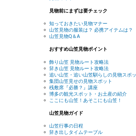
見物前にまずは要チェック
知っておきたい見物マナー
山笠見物の服装は？ 必携アイテムは？
山笠見物Q＆A
おすすめ山笠見物ポイント
飾り山笠 見物ルート攻略法
舁き山笠 見物ルート攻略法
追い山笠・追い山笠馴らしの見物スポ
集団山笠見せの見物スポット
桟敷席『必勝？』講座
博多の観光スポット・お土産の紹介
ここにも山笠！あそこにも山笠！
山笠見物ガイド
山笠行事の日程
舁き出しタイムテーブル