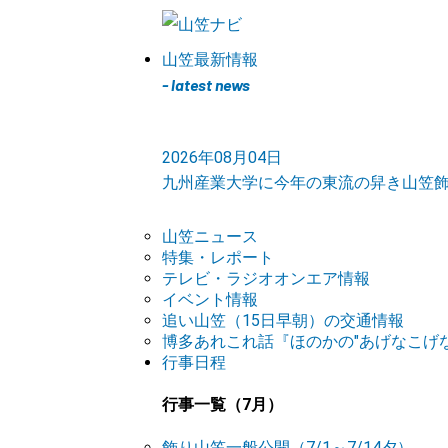
山笠最新情報
- latest news
2026年08月04日
九州産業大学に今年の東流の舁き山笠
山笠ニュース
特集・レポート
テレビ・ラジオオンエア情報
イベント情報
追い山笠（15日早朝）の交通情報
博多あれこれ話『ほのかの"あげなこげな
行事日程
行事一覧（7月）
飾り山笠一般公開（7/1～7/14夕）