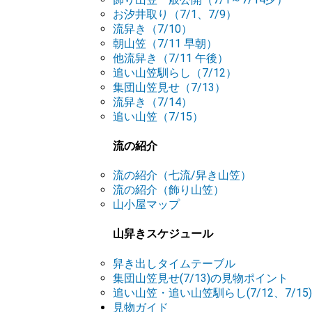
お汐井取り（7/1、7/9）
流舁き（7/10）
朝山笠（7/11 早朝）
他流舁き（7/11 午後）
追い山笠馴らし（7/12）
集団山笠見せ（7/13）
流舁き（7/14）
追い山笠（7/15）
流の紹介
流の紹介（七流/舁き山笠）
流の紹介（飾り山笠）
山小屋マップ
山舁きスケジュール
舁き出しタイムテーブル
集団山笠見せ(7/13)の見物ポイント
追い山笠・追い山笠馴らし(7/12、7/1
見物ガイド