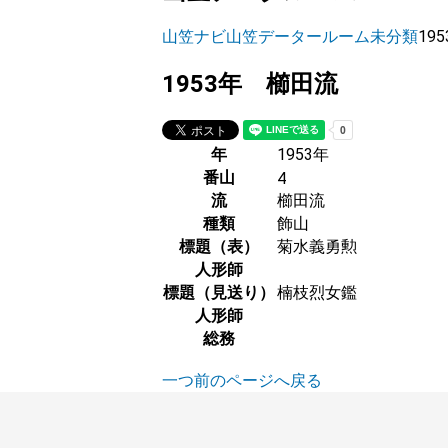
山笠ナビ
山笠データールーム
未分類
19
1953年 櫛田流
年
1953年
番山
4
流
櫛田流
種類
飾山
標題（表）
菊水義勇勲
人形師
標題（見送り）
楠枝烈女鑑
人形師
総務
一つ前のページへ戻る