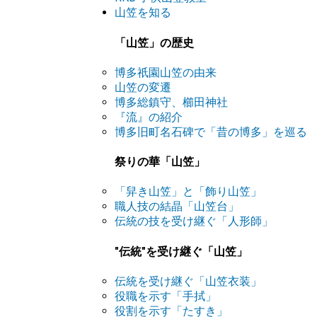
山笠を知る
「山笠」の歴史
博多祇園山笠の由来
山笠の変遷
博多総鎮守、櫛田神社
『流』の紹介
博多旧町名石碑で「昔の博多」を巡る
祭りの華「山笠」
「舁き山笠」と「飾り山笠」
職人技の結晶「山笠台」
伝統の技を受け継ぐ「人形師」
"伝統"を受け継ぐ「山笠」
伝統を受け継ぐ「山笠衣装」
役職を示す「手拭」
役割を示す「たすき」