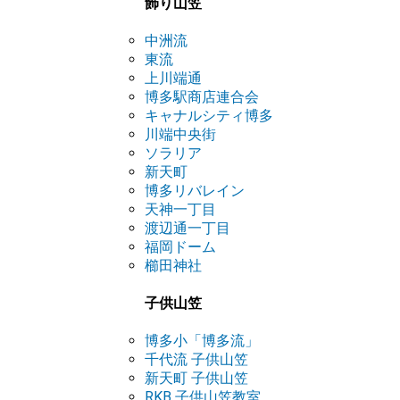
飾り山笠
中洲流
東流
上川端通
博多駅商店連合会
キャナルシティ博多
川端中央街
ソラリア
新天町
博多リバレイン
天神一丁目
渡辺通一丁目
福岡ドーム
櫛田神社
子供山笠
博多小「博多流」
千代流 子供山笠
新天町 子供山笠
RKB 子供山笠教室