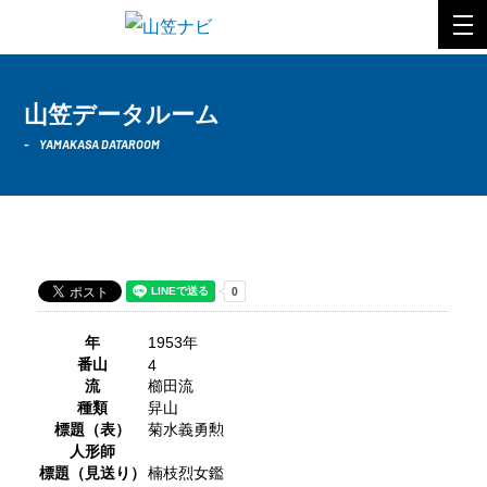
山笠データルーム
YAMAKASA DATAROOM
1953年 櫛田流
年
1953年
番山
4
流
櫛田流
種類
舁山
標題（表）
菊水義勇勲
人形師
標題（見送り）
楠枝烈女鑑