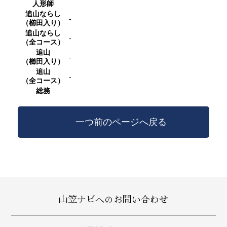
人形師
追山ならし
-
（櫛田入り）
追山ならし
-
（全コース）
追山
-
（櫛田入り）
追山
-
（全コース）
総務
一つ前のページへ戻る
山笠ナビへのお問い合わせ