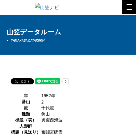
山笠データルーム
YAMAKASA DATAROOM
1952年 千代流
年
1952年
番山
2
流
千代流
種類
飾山
標題（表）
勇躍西海波
人形師
標題（見送り）
奮闘宮廷雪