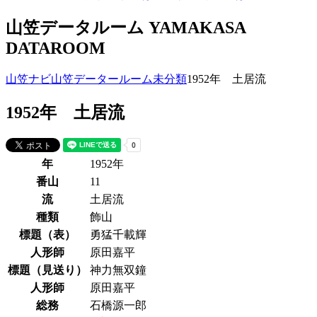
山笠データルーム
YAMAKASA
DATAROOM
山笠ナビ
山笠データールーム
未分類
1952年 土居流
1952年 土居流
年
1952年
番山
11
流
土居流
種類
飾山
標題（表）
勇猛千載輝
人形師
原田嘉平
標題（見送り）
神力無双鐘
人形師
原田嘉平
総務
石橋源一郎