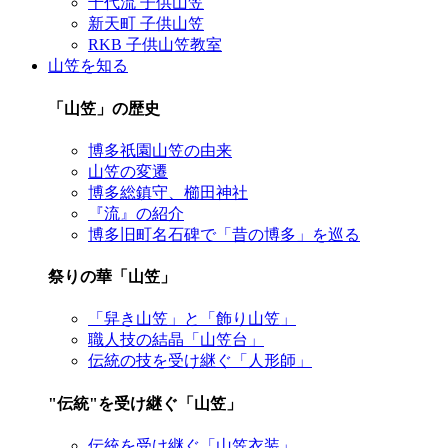
千代流 子供山笠
新天町 子供山笠
RKB 子供山笠教室
山笠を知る
「山笠」の歴史
博多祇園山笠の由来
山笠の変遷
博多総鎮守、櫛田神社
『流』の紹介
博多旧町名石碑で「昔の博多」を巡る
祭りの華「山笠」
「舁き山笠」と「飾り山笠」
職人技の結晶「山笠台」
伝統の技を受け継ぐ「人形師」
"伝統"を受け継ぐ「山笠」
伝統を受け継ぐ「山笠衣装」