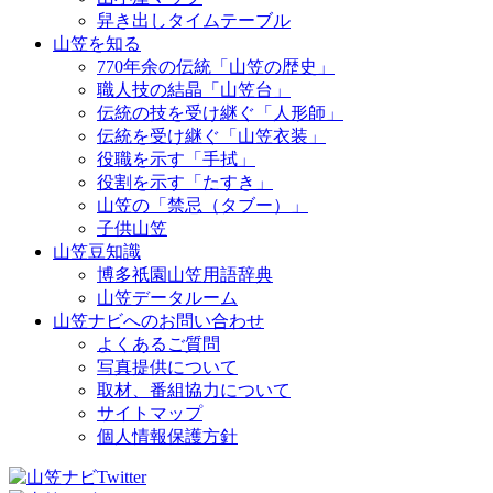
舁き出しタイムテーブル
山笠を知る
770年余の伝統「山笠の歴史」
職人技の結晶「山笠台」
伝統の技を受け継ぐ「人形師」
伝統を受け継ぐ「山笠衣装」
役職を示す「手拭」
役割を示す「たすき」
山笠の「禁忌（タブー）」
子供山笠
山笠豆知識
博多祇園山笠用語辞典
山笠データルーム
山笠ナビへのお問い合わせ
よくあるご質問
写真提供について
取材、番組協力について
サイトマップ
個人情報保護方針