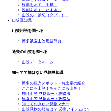
役職を示す「手拭」
役割を示す「たすき」
山笠の「禁忌（タブー）」
山笠豆知識
山笠用語を調べる
博多祇園山笠用語辞典
過去の山笠を調べる
山笠データルーム
知ってて損はない見物豆知識
博多の観光スポット・お土産の紹介
ここにも山笠！あそこにも山笠！
飾り山笠 見物ルート攻略法
舁き山笠 見物ルート攻略法
知っておきたい見物マナー
山笠見物の服装は？ 必携アイテムは？