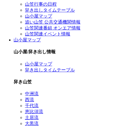
山笠行事の日程
舁き出しタイムテーブル
山小屋マップ
追い山笠 公共交通機関情報
山笠関連番組 オンエア情報
山笠関連イベント情報
山小屋マップ
山小屋/舁き出し情報
山小屋マップ
舁き出しタイムテーブル
舁き山笠
中洲流
西流
千代流
恵比須流
土居流
大黒流