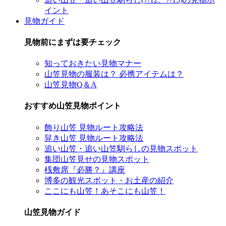
イント
見物ガイド
見物前にまずは要チェック
知っておきたい見物マナー
山笠見物の服装は？ 必携アイテムは？
山笠見物Q＆A
おすすめ山笠見物ポイント
飾り山笠 見物ルート攻略法
舁き山笠 見物ルート攻略法
追い山笠・追い山笠馴らしの見物スポット
集団山笠見せの見物スポット
桟敷席『必勝？』講座
博多の観光スポット・お土産の紹介
ここにも山笠！あそこにも山笠！
山笠見物ガイド