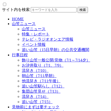
サイト内を検索
HOME
山笠ニュース
山笠ニュース
特集・レポート
テレビ・ラジオオンエア情報
イベント情報
追い山笠（15日早朝）の公共交通機関
行事日程
飾り山笠一般公開/見物（7/1～7/14夕）
お汐井取り（7/1、7/9）
流舁き（7/10）
朝山笠（7/11早朝）
他流舁き（7/11午後）
追い山笠馴らし（7/12）
集団山笠見せ（7/13）
流舁き（7/14）
追い山笠（7/15）
見物前にまずは要チェック