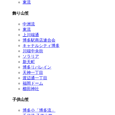
東流
飾り山笠
中洲流
東流
上川端通
博多駅商店連合会
キャナルシティ博多
川端中央街
ソラリア
新天町
博多リバレイン
天神一丁目
渡辺通一丁目
福岡ドーム
櫛田神社
子供山笠
博多小「博多流」