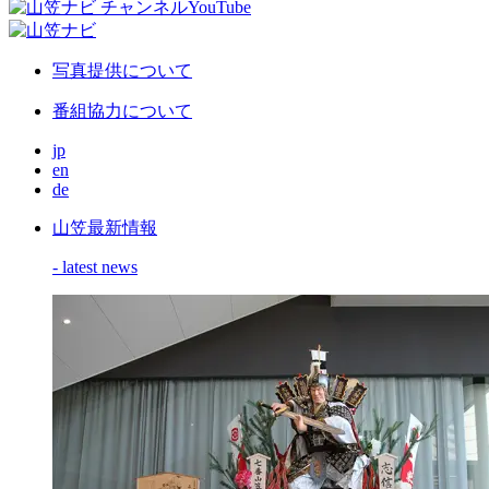
写真提供について
番組協力について
jp
en
de
山笠最新情報
- latest news