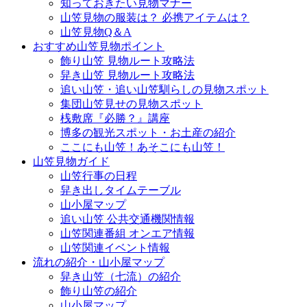
知っておきたい見物マナー
山笠見物の服装は？ 必携アイテムは？
山笠見物Q＆A
おすすめ山笠見物ポイント
飾り山笠 見物ルート攻略法
舁き山笠 見物ルート攻略法
追い山笠・追い山笠馴らしの見物スポット
集団山笠見せの見物スポット
桟敷席『必勝？』講座
博多の観光スポット・お土産の紹介
ここにも山笠！あそこにも山笠！
山笠見物ガイド
山笠行事の日程
舁き出しタイムテーブル
山小屋マップ
追い山笠 公共交通機関情報
山笠関連番組 オンエア情報
山笠関連イベント情報
流れの紹介・山小屋マップ
舁き山笠（七流）の紹介
飾り山笠の紹介
山小屋マップ