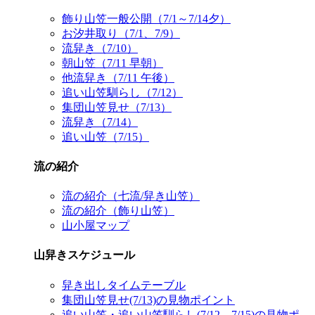
飾り山笠一般公開（7/1～7/14夕）
お汐井取り（7/1、7/9）
流舁き（7/10）
朝山笠（7/11 早朝）
他流舁き（7/11 午後）
追い山笠馴らし（7/12）
集団山笠見せ（7/13）
流舁き（7/14）
追い山笠（7/15）
流の紹介
流の紹介（七流/舁き山笠）
流の紹介（飾り山笠）
山小屋マップ
山舁きスケジュール
舁き出しタイムテーブル
集団山笠見せ(7/13)の見物ポイント
追い山笠・追い山笠馴らし(7/12、7/15)の見物ポ