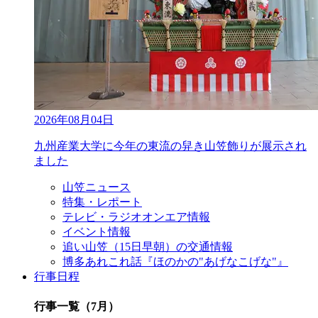
2026年08月04日
九州産業大学に今年の東流の舁き山笠飾りが展示され
ました
山笠ニュース
特集・レポート
テレビ・ラジオオンエア情報
イベント情報
追い山笠（15日早朝）の交通情報
博多あれこれ話『ほのかの"あげなこげな"』
行事日程
行事一覧（7月）