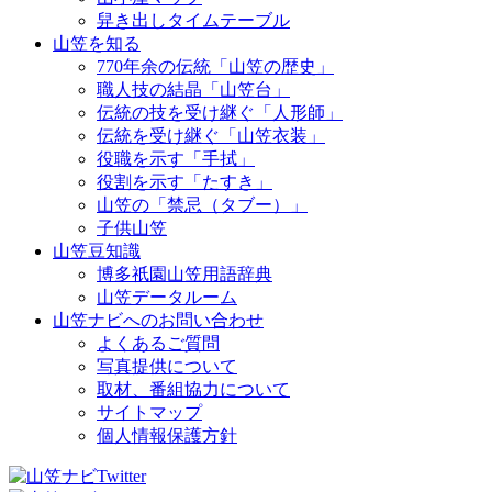
舁き出しタイムテーブル
山笠を知る
770年余の伝統「山笠の歴史」
職人技の結晶「山笠台」
伝統の技を受け継ぐ「人形師」
伝統を受け継ぐ「山笠衣装」
役職を示す「手拭」
役割を示す「たすき」
山笠の「禁忌（タブー）」
子供山笠
山笠豆知識
博多祇園山笠用語辞典
山笠データルーム
山笠ナビへのお問い合わせ
よくあるご質問
写真提供について
取材、番組協力について
サイトマップ
個人情報保護方針