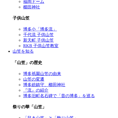
福岡ドーム
櫛田神社
子供山笠
博多小「博多流」
千代流 子供山笠
新天町 子供山笠
RKB 子供山笠教室
山笠を知る
「山笠」の歴史
博多祇園山笠の由来
山笠の変遷
博多総鎮守、櫛田神社
『流』の紹介
博多旧町名石碑で「昔の博多」を巡る
祭りの華「山笠」
「舁き山笠」と「飾り山笠」