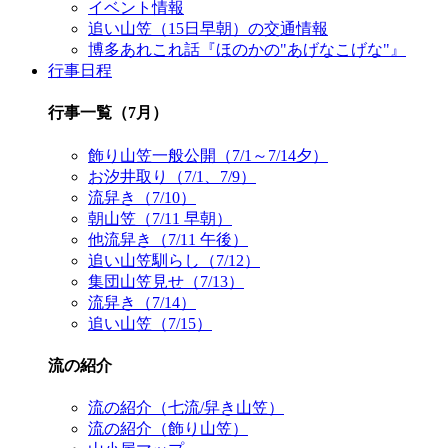
イベント情報
追い山笠（15日早朝）の交通情報
博多あれこれ話『ほのかの"あげなこげな"』
行事日程
行事一覧（7月）
飾り山笠一般公開（7/1～7/14夕）
お汐井取り（7/1、7/9）
流舁き（7/10）
朝山笠（7/11 早朝）
他流舁き（7/11 午後）
追い山笠馴らし（7/12）
集団山笠見せ（7/13）
流舁き（7/14）
追い山笠（7/15）
流の紹介
流の紹介（七流/舁き山笠）
流の紹介（飾り山笠）