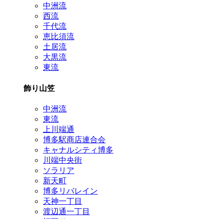
中洲流
西流
千代流
恵比須流
土居流
大黒流
東流
飾り山笠
中洲流
東流
上川端通
博多駅商店連合会
キャナルシティ博多
川端中央街
ソラリア
新天町
博多リバレイン
天神一丁目
渡辺通一丁目