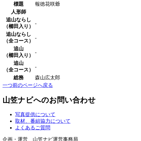
標題
報徳花咲爺
人形師
追山ならし
-
（櫛田入り）
追山ならし
-
（全コース）
追山
-
（櫛田入り）
追山
-
（全コース）
総務
森山広太郎
一つ前のページへ戻る
山笠ナビへのお問い合わせ
写真提供について
取材、番組協力について
よくあるご質問
企画・運営 山笠ナビ運営事務局