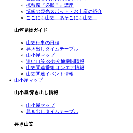
桟敷席『必勝？』講座
博多の観光スポット・お土産の紹介
ここにも山笠！あそこにも山笠！
山笠見物ガイド
山笠行事の日程
舁き出しタイムテーブル
山小屋マップ
追い山笠 公共交通機関情報
山笠関連番組 オンエア情報
山笠関連イベント情報
山小屋マップ
山小屋/舁き出し情報
山小屋マップ
舁き出しタイムテーブル
舁き山笠