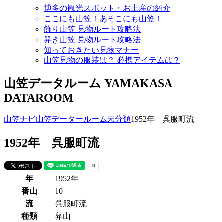
博多の観光スポット・お土産の紹介
ここにも山笠！あそこにも山笠！
飾り山笠 見物ルート攻略法
舁き山笠 見物ルート攻略法
知っておきたい見物マナー
山笠見物の服装は？ 必携アイテムは？
山笠データルーム
YAMAKASA
DATAROOM
山笠ナビ
山笠データールーム
未分類
1952年 呉服町流
1952年 呉服町流
年
1952年
番山
10
流
呉服町流
種類
舁山