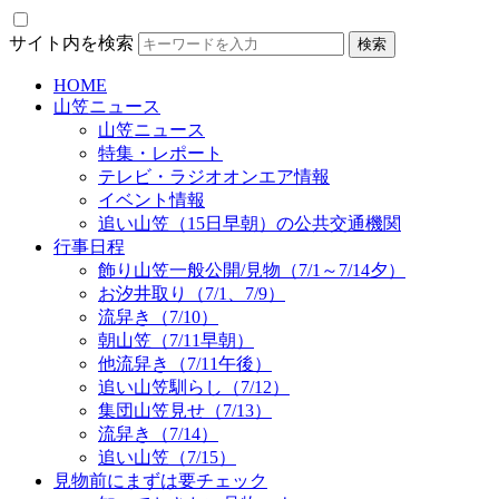
サイト内を検索
HOME
山笠ニュース
山笠ニュース
特集・レポート
テレビ・ラジオオンエア情報
イベント情報
追い山笠（15日早朝）の公共交通機関
行事日程
飾り山笠一般公開/見物（7/1～7/14夕）
お汐井取り（7/1、7/9）
流舁き（7/10）
朝山笠（7/11早朝）
他流舁き（7/11午後）
追い山笠馴らし（7/12）
集団山笠見せ（7/13）
流舁き（7/14）
追い山笠（7/15）
見物前にまずは要チェック