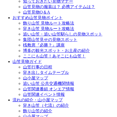
知っておきたい見物マナー
山笠見物の服装は？ 必携アイテムは？
山笠見物Q＆A
おすすめ山笠見物ポイント
飾り山笠 見物ルート攻略法
舁き山笠 見物ルート攻略法
追い山笠・追い山笠馴らしの見物スポット
集団山笠見せの見物スポット
桟敷席『必勝？』講座
博多の観光スポット・お土産の紹介
ここにも山笠！あそこにも山笠！
山笠見物ガイド
山笠行事の日程
舁き出しタイムテーブル
山小屋マップ
追い山笠 公共交通機関情報
山笠関連番組 オンエア情報
山笠関連イベント情報
流れの紹介・山小屋マップ
舁き山笠（七流）の紹介
飾り山笠の紹介
山小屋マップ