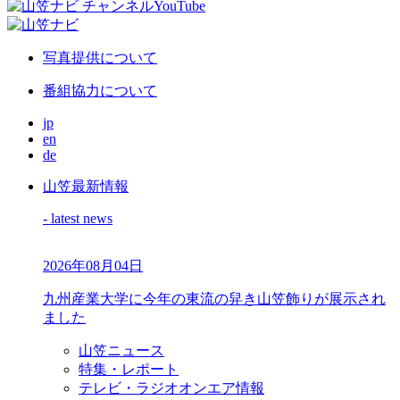
写真提供について
番組協力について
jp
en
de
山笠最新情報
- latest news
2026年08月04日
九州産業大学に今年の東流の舁き山笠飾りが展示され
ました
山笠ニュース
特集・レポート
テレビ・ラジオオンエア情報