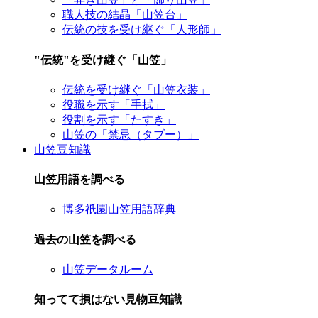
職人技の結晶「山笠台」
伝統の技を受け継ぐ「人形師」
"伝統"を受け継ぐ「山笠」
伝統を受け継ぐ「山笠衣装」
役職を示す「手拭」
役割を示す「たすき」
山笠の「禁忌（タブー）」
山笠豆知識
山笠用語を調べる
博多祇園山笠用語辞典
過去の山笠を調べる
山笠データルーム
知ってて損はない見物豆知識