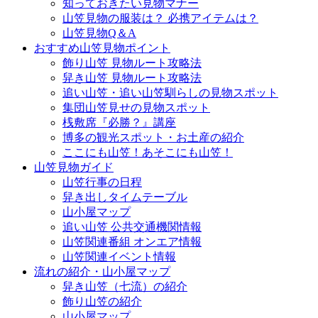
知っておきたい見物マナー
山笠見物の服装は？ 必携アイテムは？
山笠見物Q＆A
おすすめ山笠見物ポイント
飾り山笠 見物ルート攻略法
舁き山笠 見物ルート攻略法
追い山笠・追い山笠馴らしの見物スポット
集団山笠見せの見物スポット
桟敷席『必勝？』講座
博多の観光スポット・お土産の紹介
ここにも山笠！あそこにも山笠！
山笠見物ガイド
山笠行事の日程
舁き出しタイムテーブル
山小屋マップ
追い山笠 公共交通機関情報
山笠関連番組 オンエア情報
山笠関連イベント情報
流れの紹介・山小屋マップ
舁き山笠（七流）の紹介
飾り山笠の紹介
山小屋マップ