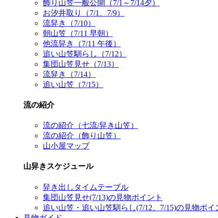
飾り山笠一般公開（7/1～7/14夕）
お汐井取り（7/1、7/9）
流舁き（7/10）
朝山笠（7/11 早朝）
他流舁き（7/11 午後）
追い山笠馴らし（7/12）
集団山笠見せ（7/13）
流舁き（7/14）
追い山笠（7/15）
流の紹介
流の紹介（七流/舁き山笠）
流の紹介（飾り山笠）
山小屋マップ
山舁きスケジュール
舁き出しタイムテーブル
集団山笠見せ(7/13)の見物ポイント
追い山笠・追い山笠馴らし(7/12、7/15)の見物ポ
見物ガイド