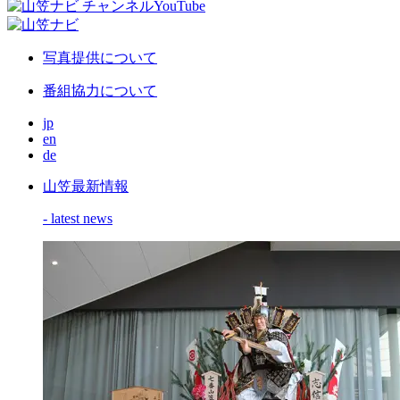
写真提供について
番組協力について
jp
en
de
山笠最新情報
- latest news