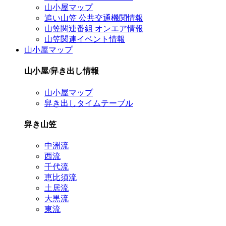
山小屋マップ
追い山笠 公共交通機関情報
山笠関連番組 オンエア情報
山笠関連イベント情報
山小屋マップ
山小屋/舁き出し情報
山小屋マップ
舁き出しタイムテーブル
舁き山笠
中洲流
西流
千代流
恵比須流
土居流
大黒流
東流