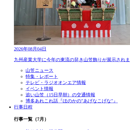
2026年08月04日
九州産業大学に今年の東流の舁き山笠飾りが展示されま
山笠ニュース
特集・レポート
テレビ・ラジオオンエア情報
イベント情報
追い山笠（15日早朝）の交通情報
博多あれこれ話『ほのかの"あげなこげな"』
行事日程
行事一覧（7月）