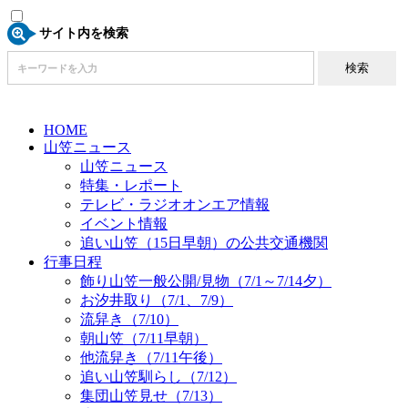
サイト内を検索
HOME
山笠ニュース
山笠ニュース
特集・レポート
テレビ・ラジオオンエア情報
イベント情報
追い山笠（15日早朝）の公共交通機関
行事日程
飾り山笠一般公開/見物（7/1～7/14夕）
お汐井取り（7/1、7/9）
流舁き（7/10）
朝山笠（7/11早朝）
他流舁き（7/11午後）
追い山笠馴らし（7/12）
集団山笠見せ（7/13）