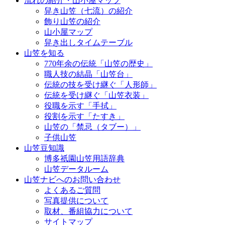
流れの紹介・山小屋マップ
舁き山笠（七流）の紹介
飾り山笠の紹介
山小屋マップ
舁き出しタイムテーブル
山笠を知る
770年余の伝統「山笠の歴史」
職人技の結晶「山笠台」
伝統の技を受け継ぐ「人形師」
伝統を受け継ぐ「山笠衣装」
役職を示す「手拭」
役割を示す「たすき」
山笠の「禁忌（タブー）」
子供山笠
山笠豆知識
博多祇園山笠用語辞典
山笠データルーム
山笠ナビへのお問い合わせ
よくあるご質問
写真提供について
取材、番組協力について
サイトマップ