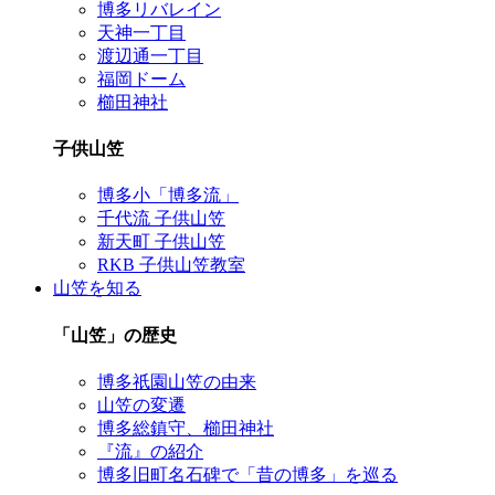
博多リバレイン
天神一丁目
渡辺通一丁目
福岡ドーム
櫛田神社
子供山笠
博多小「博多流」
千代流 子供山笠
新天町 子供山笠
RKB 子供山笠教室
山笠を知る
「山笠」の歴史
博多祇園山笠の由来
山笠の変遷
博多総鎮守、櫛田神社
『流』の紹介
博多旧町名石碑で「昔の博多」を巡る