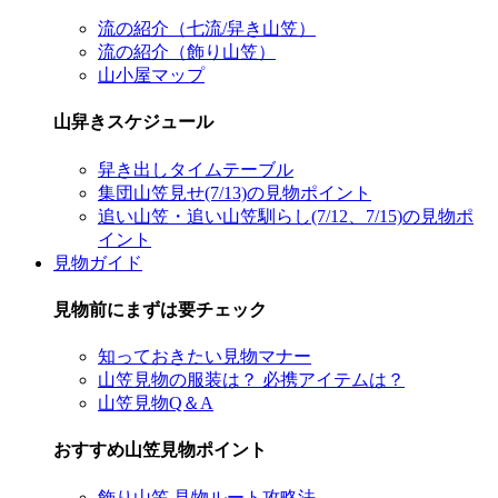
流の紹介（七流/舁き山笠）
流の紹介（飾り山笠）
山小屋マップ
山舁きスケジュール
舁き出しタイムテーブル
集団山笠見せ(7/13)の見物ポイント
追い山笠・追い山笠馴らし(7/12、7/15)の見物ポ
イント
見物ガイド
見物前にまずは要チェック
知っておきたい見物マナー
山笠見物の服装は？ 必携アイテムは？
山笠見物Q＆A
おすすめ山笠見物ポイント
飾り山笠 見物ルート攻略法