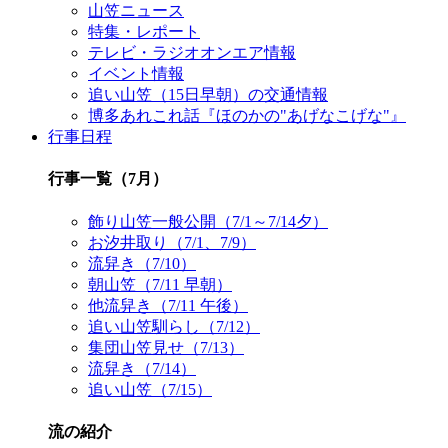
山笠ニュース
特集・レポート
テレビ・ラジオオンエア情報
イベント情報
追い山笠（15日早朝）の交通情報
博多あれこれ話『ほのかの"あげなこげな"』
行事日程
行事一覧（7月）
飾り山笠一般公開（7/1～7/14夕）
お汐井取り（7/1、7/9）
流舁き（7/10）
朝山笠（7/11 早朝）
他流舁き（7/11 午後）
追い山笠馴らし（7/12）
集団山笠見せ（7/13）
流舁き（7/14）
追い山笠（7/15）
流の紹介