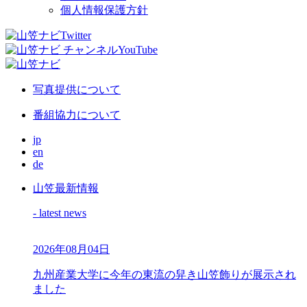
個人情報保護方針
写真提供について
番組協力について
jp
en
de
山笠最新情報
- latest news
2026年08月04日
九州産業大学に今年の東流の舁き山笠飾りが展示され
ました