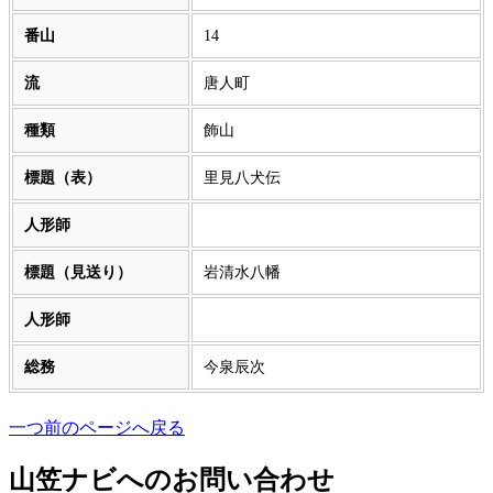
番山
14
流
唐人町
種類
飾山
標題（表）
里見八犬伝
人形師
標題（見送り）
岩清水八幡
人形師
総務
今泉辰次
一つ前のページへ戻る
山笠ナビへのお問い合わせ