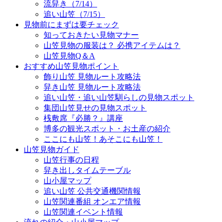
流舁き（7/14）
追い山笠（7/15）
見物前にまずは要チェック
知っておきたい見物マナー
山笠見物の服装は？ 必携アイテムは？
山笠見物Q＆A
おすすめ山笠見物ポイント
飾り山笠 見物ルート攻略法
舁き山笠 見物ルート攻略法
追い山笠・追い山笠馴らしの見物スポット
集団山笠見せの見物スポット
桟敷席『必勝？』講座
博多の観光スポット・お土産の紹介
ここにも山笠！あそこにも山笠！
山笠見物ガイド
山笠行事の日程
舁き出しタイムテーブル
山小屋マップ
追い山笠 公共交通機関情報
山笠関連番組 オンエア情報
山笠関連イベント情報