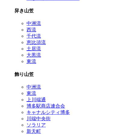
舁き山笠
中洲流
西流
千代流
恵比須流
土居流
大黒流
東流
飾り山笠
中洲流
東流
上川端通
博多駅商店連合会
キャナルシティ博多
川端中央街
ソラリア
新天町