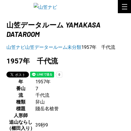
YAMAKASA
山笠データルーム
DATAROOM
山笠ナビ
山笠データールーム
未分類
1957年 千代流
1957年 千代流
年
1957年
番山
7
流
千代流
種類
舁山
標題
賤岳名槍誉
人形師
追山ならし
39秒9
（櫛田入り）