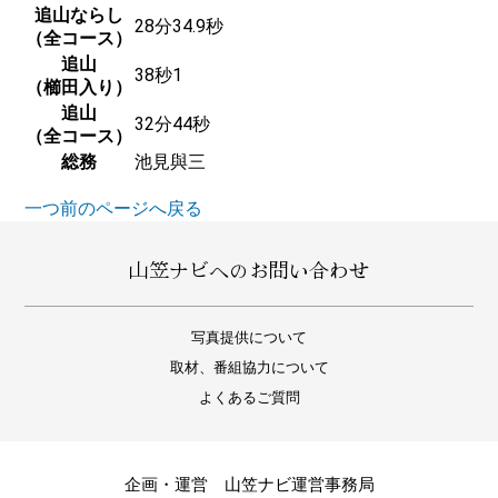
追山ならし
28分34.9秒
（全コース）
追山
38秒1
（櫛田入り）
追山
32分44秒
（全コース）
総務
池見與三
一つ前のページへ戻る
山笠ナビへのお問い合わせ
写真提供について
取材、番組協力について
よくあるご質問
企画・運営 山笠ナビ運営事務局